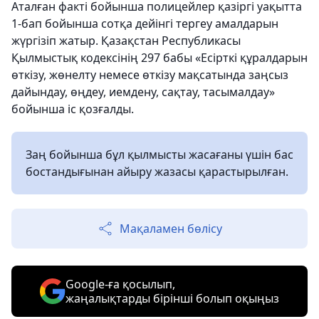
Аталған факті бойынша полицейлер қазіргі уақытта
1-бап бойынша сотқа дейінгі тергеу амалдарын
жүргізіп жатыр. Қазақстан Республикасы
Қылмыстық кодексінің 297 бабы «Есірткі құралдарын
өткізу, жөнелту немесе өткізу мақсатында заңсыз
дайындау, өңдеу, иемдену, сақтау, тасымалдау»
бойынша іс қозғалды.
Заң бойынша бұл қылмысты жасағаны үшін бас
бостандығынан айыру жазасы қарастырылған.
Мақаламен бөлісу
Google-ға қосылып,
жаңалықтарды бірінші болып оқыңыз