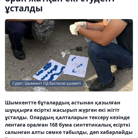
ұсталды
Сурет: Шымкент ПД баспасөз қызметі
Шымкентте бұталардың астынан қазылған
шұңқырға есірткі жасырып жүрген екі жігіт
ұсталды. Олардың қалталарын тексеру кезінде
лентаға оралған 168 бума синтетикалық есірткі
салынған алты сөмке табылды, деп хабарлайды