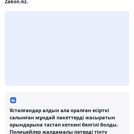
Zakon.kz.
Ұсталғандар алдын ала оралған есірткі
салынған мұндай пакеттерді жасыратын
орындарына тастап кеткені белгілі болды.
Полицейлер жалдамалы пәтерді тінту