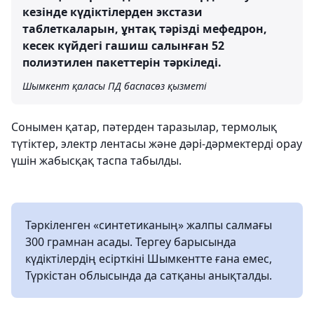
кезінде күдіктілерден экстази
таблеткаларын, ұнтақ тәрізді мефедрон,
кесек күйдегі гашиш салынған 52
полиэтилен пакеттерін тәркіледі.
Шымкент қаласы ПД баспасөз қызметі
Сонымен қатар, пәтерден таразылар, термолық
түтіктер, электр лентасы және дәрі-дәрмектерді орау
үшін жабысқақ таспа табылды.
Тәркіленген «синтетиканың» жалпы салмағы
300 грамнан асады. Тергеу барысында
күдіктілердің есірткіні Шымкентте ғана емес,
Түркістан облысында да сатқаны анықталды.