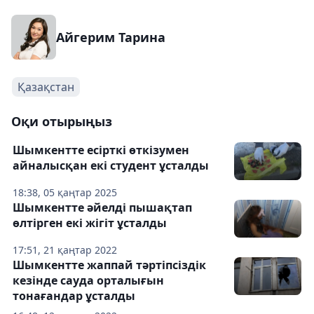
Айгерим Тарина
Қазақстан
Оқи отырыңыз
Шымкентте есірткі өткізумен
айналысқан екі студент ұсталды
18:38, 05 қаңтар 2025
Шымкентте әйелді пышақтап
өлтірген екі жігіт ұсталды
17:51, 21 қаңтар 2022
Шымкентте жаппай тәртіпсіздік
кезінде сауда орталығын
тонағандар ұсталды