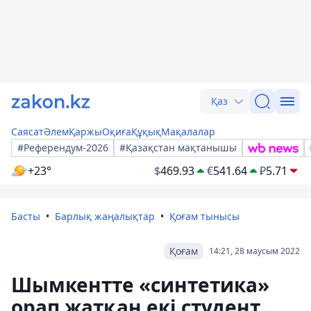
Қаз
Саясат
Әлем
Қаржы
Оқиға
Құқық
Мақалалар
#Референдум-2026
#Қазақстан мақтанышы
+23°
$
469.93
€
541.64
₽
5.71
Басты
Барлық жаңалықтар
Қоғам тынысы
Қоғам
14:21, 28 маусым 2022
Шымкентте «синтетика»
орап жатқан екі студент