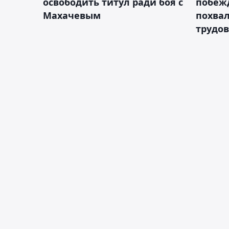
освободить титул ради боя с
побежд
Махачевым
похва
трудов