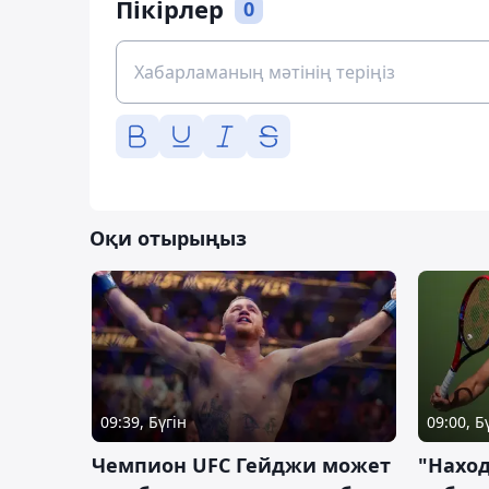
Пікірлер
0
Оқи отырыңыз
09:39, Бүгін
09:00, Б
Чемпион UFC Гейджи может
"Наход