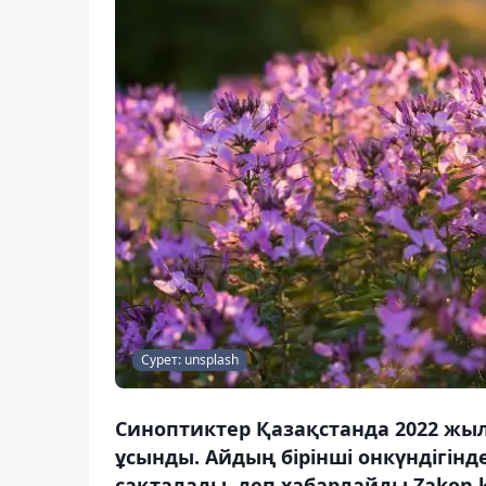
Сурет: unsplash
Синоптиктер Қазақстанда 2022 жы
ұсынды. Айдың бірінші онкүндігінде
сақталады, деп хабарлайды Zakon.k