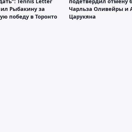
ать": Tennis Letter
подетвердил отмену 
лил Рыбакину за
Чарльза Оливейры и 
ую победу в Торонто
Царукяна