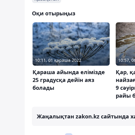
Оқи отырыңыз
10:11, 01 қараша 2022
10:57, 0
Қараша айында елімізде
Қар, 
25 градусқа дейін аяз
найзағ
болады
9 сәуі
райы 
Жаңалықтан zakon.kz сайтында х