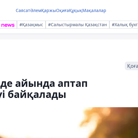
Саясат
Әлем
Қаржы
Оқиға
Құқық
Мақалалар
#Қазақмыс
#Салыстырмалы Қазақстан
#Халық бухг
Қоғ
де айында аптап
і байқалады