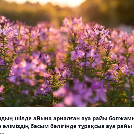
лдың шілде айына арналған ауа райы болжам
 еліміздің басым бөлігінде тұрақсыз ауа райы
z.