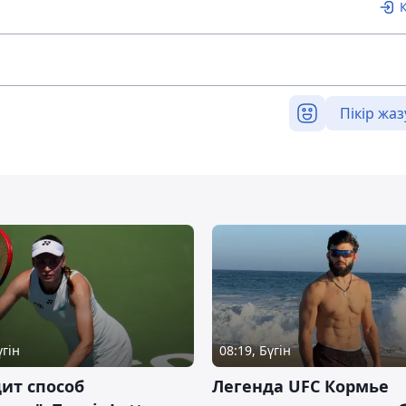
Пікір жаз
үгін
08:19, Бүгін
ит способ
Легенда UFC Кормье