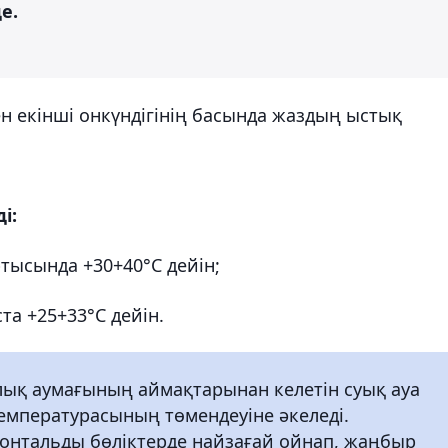
е.
ен екінші онкүндігінің басында жаздың ыстық
і:
тысында +30+40°С дейін;
та +25+33°С дейін.
лық аумағының аймақтарынан келетін суық ауа
температурасының төмендеуіне әкеледі.
онтальды бөліктерде найзағай ойнап, жаңбыр