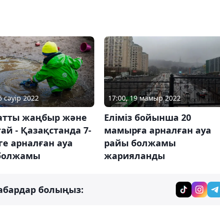
6 сәуір 2022
17:00, 19 мамыр 2022
қатты жаңбыр және
Еліміз бойынша 20
ай - Қазақстанда 7-
мамырға арналған ауа
рге арналған ауа
райы болжамы
болжамы
жарияланды
абардар болыңыз: