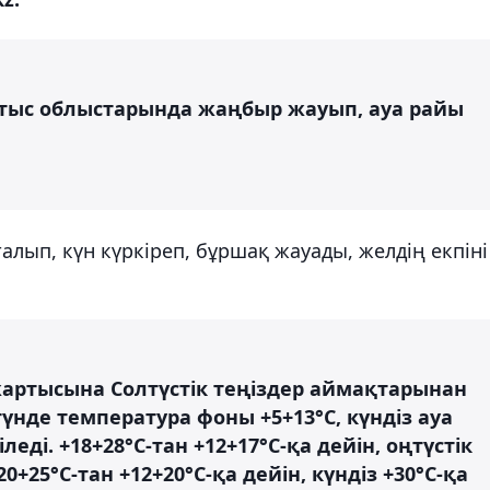
тыс облыстарында жаңбыр жауып, ауа райы
лып, күн күркіреп, бұршақ жауады, желдің екпіні
 жартысына Солтүстік теңіздер аймақтарынан
үнде температура фоны +5+13°С, күндіз ауа
ді. +18+28°С-тан +12+17°С-қа дейін, оңтүстік
+25°С-тан +12+20°С-қа дейін, күндіз +30°С-қа