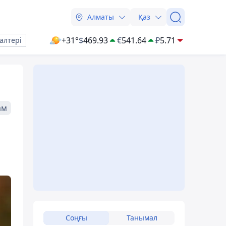
Алматы
Қаз
+31°
$
469.93
€
541.64
₽
5.71
алтері
ам
Соңғы
Танымал