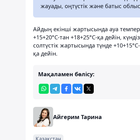
жауады, оңтүстік және батыс облы
Айдың екінші жартысында ауа темпер
+15+20°С-тан +18+25°С-қа дейін, күнді
солтүстік жартысында түнде +10+15°С-т
қа дейін.
Мақаламен бөлісу:
Айгерим Тарина
Қазақстан