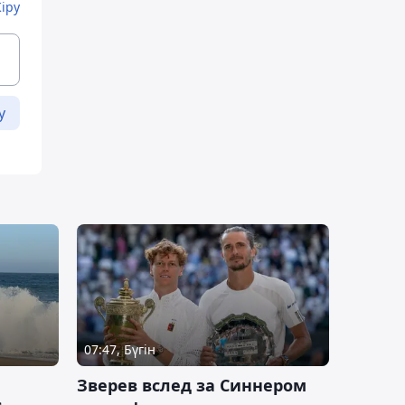
Кіру
у
07:47, Бүгін
Зверев вслед за Синнером