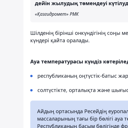
дейін жылудың төмендеуі күтілуд
«Қазгидромет» РМК
Шілденің бірінші онкүндігінің соңы м
күндері қайта оралады.
Ауа температурасы күндіз көтерілед
республиканың оңтүстік-батыс жар
солтүстікте, орталықта және шығыс
Айдың ортасында Ресейдің еуропа
массаларының тағы бір бөлігі ауа 
Республиканың басым бөлігінде фр