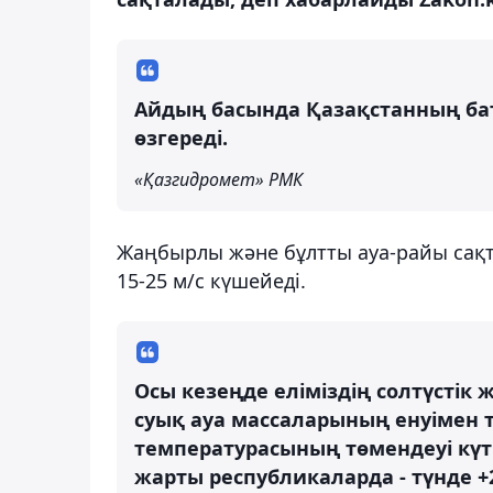
Айдың басында Қазақстанның ба
өзгереді.
«Қазгидромет» РМК
Жаңбырлы және бұлтты ауа-райы сақта
15-25 м/с күшейеді.
Осы кезеңде еліміздің солтүстік
суық ауа массаларының енуімен т
температурасының төмендеуі күтіле
жарты республикаларда - түнде +20