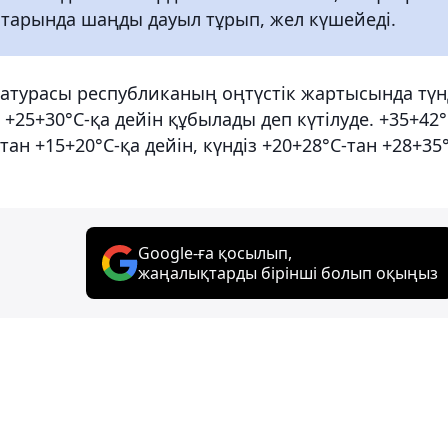
старында шаңды дауыл тұрып, жел күшейеді.
атурасы республиканың оңтүстік жартысында түн
з +25+30°С-қа дейін құбылады деп күтілуде. +35+42°
ан +15+20°С-қа дейін, күндіз +20+28°С-тан +28+35
Google-ға қосылып,
жаңалықтарды бірінші болып оқыңыз