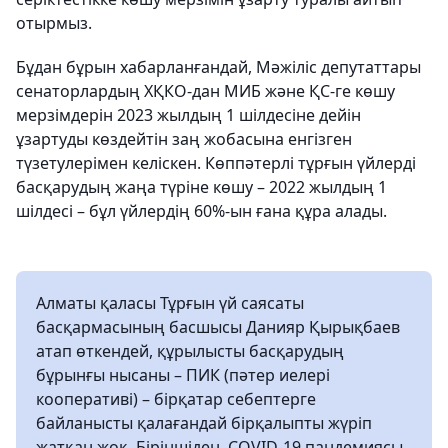
отырмыз.
Бұдан бұрын хабарланғандай, Мәжіліс депутаттары
сенаторлардың ХҚКО-дан МИБ және ҚС-ге көшу
мерзімдерін 2023 жылдың 1 шілдесіне дейін
ұзартуды көздейтін заң жобасына енгізген
түзетулерімен келіскен. Көппәтерлі тұрғын үйлерді
басқарудың жаңа түріне көшу – 2022 жылдың 1
шілдесі – бұл үйлердің 60%-ын ғана құра алады.
Алматы қаласы Тұрғын үй саясаты
басқармасының басшысы Данияр Қырықбаев
атап өткендей, құрылысты басқарудың
бұрынғы нысаны – ПИК (пәтер иелері
кооперативі) – бірқатар себептерге
байланысты қалағандай бірқалыпты жүріп
жатқан жоқ. Біріншіден, COVID-19 пандемиясы