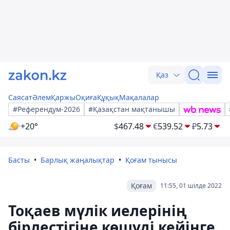
Қаз
Саясат
Әлем
Қаржы
Оқиға
Құқық
Мақалалар
#Референдум-2026
#Қазақстан мақтанышы
+20°
$
467.48
€
539.52
₽
5.73
Басты
Барлық жаңалықтар
Қоғам тынысы
Қоғам
11:55, 01 шілде 2022
Тоқаев мүлік иелерінің
бірлестігіне көшуді кейінге