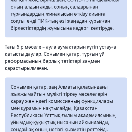
оның алдын алды, соның салдарынан
тұрғындардың жиналысын өткізу қиынға
соқты, енді ПИК-тың өзі жаңадан құрылған
бірлестіктердің жұмысына кедергі келтіруде.
Тағы бір мәселе – аула аумақтарын күтіп ұстауға
қатысты даулар. Сонымен қатар, тұрғын үй
реформасының барлық тетіктері заңмен
қарастырылмаған.
Сонымен қатар, заң Алматы қаласындағы
жылжымайтын мүлікті тіркеу мәселелерін
қарау жөніндегі комиссияның функциялары
мен құрамын нақтылайды, Қазақстан
Республикасы Ұлттық ғылым академиясының
ұйымдық-құқықтық нысанын айқындайды,
сондай-ақ оның негізгі қызметін реттейді.