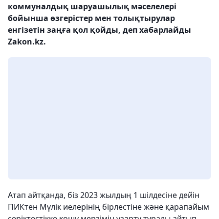
коммуналдық шаруашылық мәселелері
бойынша өзгерістер мен толықтырулар
енгізетін заңға қол қойды, деп хабарлайды
Zakon.kz.
Атап айтқанда, біз 2023 жылдың 1 шілдесіне дейін
ПИКтен Мүлік иелерінің бірлестіне және қарапайым
серіктестікке көшу мерзімін ұзарту туралы айтып