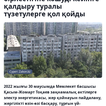
қалдыру туралы
түзетулерге қол қойды
Сурет: Zakon.kz
2022 жылғы 30 маусымда Мемлекет басшысы
Қасым-Жомарт Тоқаев заңнамалық актілерге
электр энергетикасы, жер қойнауын пайдалану,
жергілікті өзін-өзі басқару, тұрғын үй-