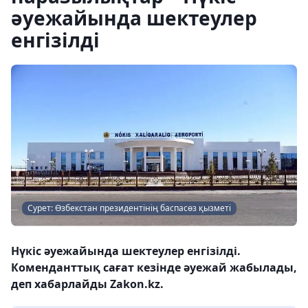
әуежайында шектеулер
енгізілді
Сурет: Өзбекстан президентінің баспасөз қызметі
Нүкіс әуежайында шектеулер енгізілді.
Коменданттық сағат кезінде әуежай жабылады,
деп хабарлайды Zakon.kz.