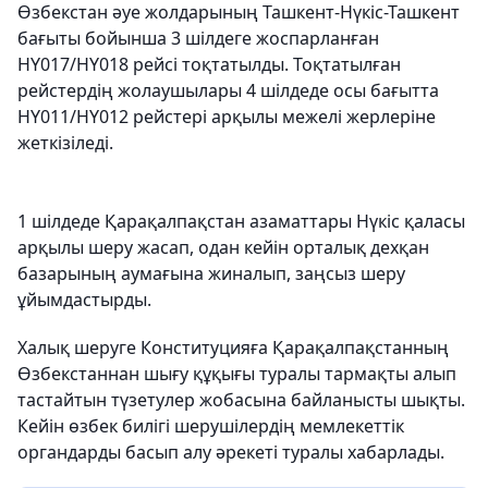
Өзбекстан әуе жолдарының Ташкент-Нүкіс-Ташкент
бағыты бойынша 3 шілдеге жоспарланған
HY017/HY018 рейсі тоқтатылды. Тоқтатылған
рейстердің жолаушылары 4 шілдеде осы бағытта
HY011/HY012 рейстері арқылы межелі жерлеріне
жеткізіледі.
1 шілдеде Қарақалпақстан азаматтары Нүкіс қаласы
арқылы шеру жасап, одан кейін орталық дехқан
базарының аумағына жиналып, заңсыз шеру
ұйымдастырды.
Халық шеруге Конституцияға Қарақалпақстанның
Өзбекстаннан шығу құқығы туралы тармақты алып
тастайтын түзетулер жобасына байланысты шықты.
Кейін өзбек билігі шерушілердің мемлекеттік
органдарды басып алу әрекеті туралы хабарлады.