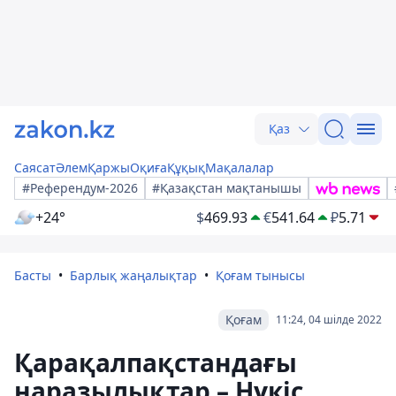
Қаз
Саясат
Әлем
Қаржы
Оқиға
Құқық
Мақалалар
#Референдум-2026
#Қазақстан мақтанышы
+24°
$
469.93
€
541.64
₽
5.71
Басты
Барлық жаңалықтар
Қоғам тынысы
Қоғам
11:24, 04 шілде 2022
Қарақалпақстандағы
наразылықтар – Нүкіс