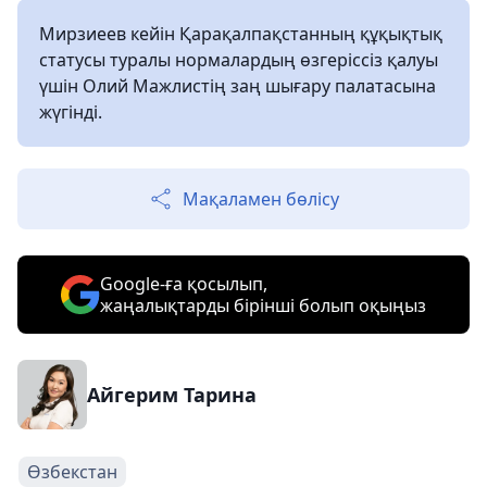
Мирзиеев кейін Қарақалпақстанның құқықтық
статусы туралы нормалардың өзгеріссіз қалуы
үшін Олий Мажлистің заң шығару палатасына
жүгінді.
Мақаламен бөлісу
Google-ға қосылып,
жаңалықтарды бірінші болып оқыңыз
Айгерим Тарина
Өзбекстан