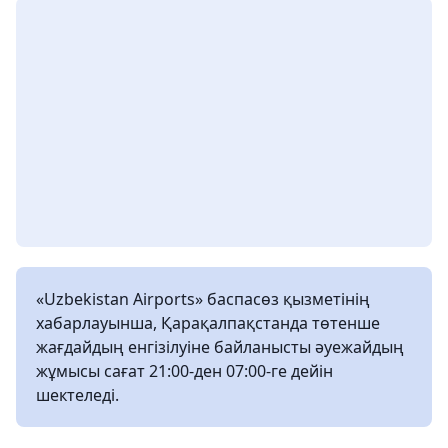
«Uzbekistan Airports» баспасөз қызметінің
хабарлауынша, Қарақалпақстанда төтенше
жағдайдың енгізілуіне байланысты әуежайдың
жұмысы сағат 21:00-ден 07:00-ге дейін
шектеледі.