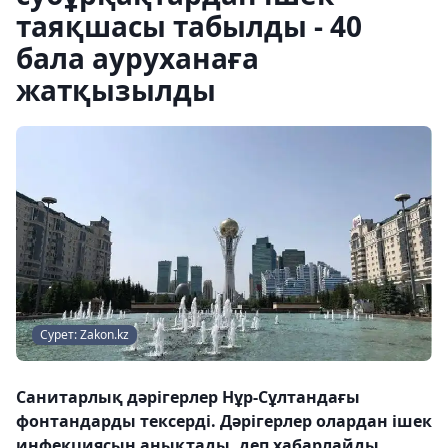
таяқшасы табылды - 40
бала ауруханаға
жатқызылды
Сурет: Zakon.kz
Санитарлық дәрігерлер Нұр-Сұлтандағы
фонтандарды тексерді. Дәрігерлер олардан ішек
инфекциясын анықтады, деп хабарлайды