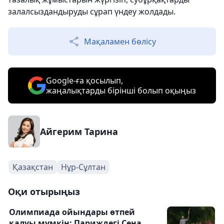
залалсыздандыруды сұрап үндеу жолдады.
Мақаламен бөлісу
Google-ға қосылып,
жаңалықтарды бірінші болып оқыңыз
Айгерим Тарина
Қазақстан
Нұр-Сұлтан
Оқи отырыңыз
Олимпиада ойындары өтпей
қалуы мүмкін: Париждегі Сена