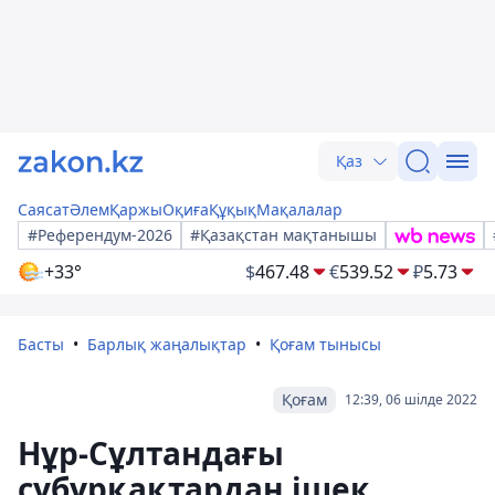
Қаз
Саясат
Әлем
Қаржы
Оқиға
Құқық
Мақалалар
#Референдум-2026
#Қазақстан мақтанышы
+33°
$
467.48
€
539.52
₽
5.73
Басты
Барлық жаңалықтар
Қоғам тынысы
Қоғам
12:39, 06 шілде 2022
Нұр-Сұлтандағы
субұрқақтардан ішек