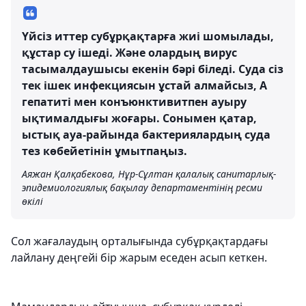
Үйсіз иттер субұрқақтарға жиі шомылады,
құстар су ішеді. Және олардың вирус
тасымалдаушысы екенін бәрі біледі. Суда сіз
тек ішек инфекциясын ұстай алмайсыз, А
гепатиті мен конъюнктивитпен ауыру
ықтималдығы жоғары. Сонымен қатар,
ыстық ауа-райында бактериялардың суда
тез көбейетінін ұмытпаңыз.
Аяжан Қалқабекова, Нұр-Сұлтан қалалық санитарлық-
эпидемиологиялық бақылау департаментінің ресми
өкілі
Сол жағалаудың орталығында субұрқақтардағы
лайлану деңгейі бір жарым еседен асып кеткен.