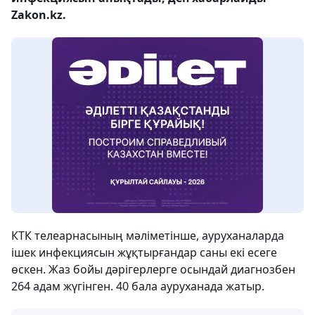
Zakon.kz.
КТК телеарнасының мәліметінше, ауруханаларда
ішек инфекциясын жұқтырғандар саны екі есеге
өскен. Жаз бойы дәрігерлерге осындай диагнозбен
264 адам жүгінген. 40 бала ауруханада жатыр.