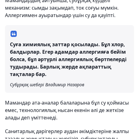
Мамандардың айтуынша, субұрқақ күрделі
механизм: сымды зақымдап, ток соғуы мүмкін.
Аллергиямен ауыратындар үшін су да қауіпті.
Суға химиялық заттар қосылады. Бұл хлор,
балдырлар. Егер адамдар аллергияға бейім
болса, бұл әртүрлі аллергиялық бөртпелерді
тудырады. Барлық жерде ақпараттық
тақталар бар.
Субұрқақ шебері Владимир Назаров
Мамандар ата-аналар балаларына бұл су қоймасы
емес, технологиялық нысан екенін әлі де жеткізе
алады деп үміттенеді.
Санитарлық дәрігерлер аудан әкімдіктеріне жалпы
тазалық жұмыстарын жүргізіп, субұрқақтарды