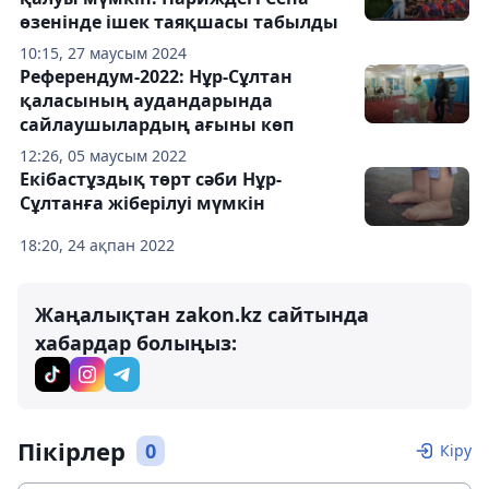
өзенінде ішек таяқшасы табылды
10:15, 27 маусым 2024
Референдум-2022: Нұр-Сұлтан
қаласының аудандарында
сайлаушылардың ағыны көп
12:26, 05 маусым 2022
Екібастұздық төрт сәби Нұр-
Сұлтанға жіберілуі мүмкін
18:20, 24 ақпан 2022
Жаңалықтан zakon.kz сайтында
хабардар болыңыз:
Пікірлер
0
Кіру