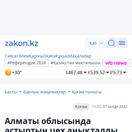
Қаз
Саясат
Әлем
Қаржы
Оқиға
Құқық
Мақалалар
#Референдум-2026
#Қазақстан мақтанышы
+30°
$
467.48
€
539.52
₽
5.73
Басты
Барлық жаңалықтар
Қоғам тынысы
Қоғам
11:21, 07 шілде 2022
Алматы облысында
астыртын цех анықталды