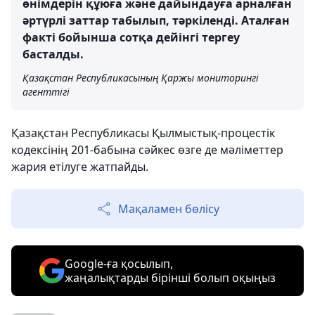
өнімдерін құюға және дайындауға арналған
әртүрлі заттар табылып, тәркіленді. Аталған
факті бойынша сотқа дейінгі тергеу
басталды.
Қазақстан Республикасының Қаржы мониторингі
агенттігі
Қазақстан Республикасы Қылмыстық-процестік
кодексінің 201-бабына сәйкес өзге де мәліметтер
жария етілуге ​​жатпайды.
Мақаламен бөлісу
Google-ға қосылып,
жаңалықтарды бірінші болып оқыңыз