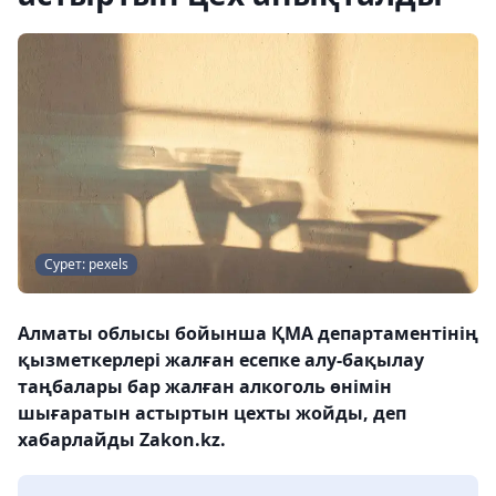
Сурет: pexels
Алматы облысы бойынша ҚМА департаментінің
қызметкерлері жалған есепке алу-бақылау
таңбалары бар жалған алкоголь өнімін
шығаратын астыртын цехты жойды, деп
хабарлайды Zakon.kz.