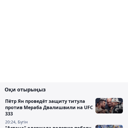
Оқи отырыңыз
Пётр Ян проведёт защиту титула
против Мераба Двалишвили на UFC
333
20:24, Бүгін
"Астана" одержала волевую победу