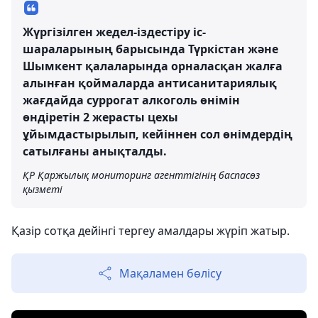
Жүргізілген жедел-іздестіру іс-
шараларының барысында Түркістан және
Шымкент қалаларында орналасқан жалға
алынған қоймаларда антисанитариялық
жағдайда суррогат алкоголь өнімін
өндіретін 2 жерасты цехы
ұйымдастырылып, кейіннен сол өнімдердің
сатылғаны анықталды.
ҚР Қаржылық мониторинг агенттігінің баспасөз
қызметі
Қазір сотқа дейінгі тергеу амалдары жүріп жатыр.
Мақаламен бөлісу