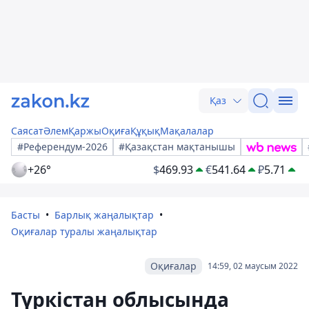
Қаз
Саясат
Әлем
Қаржы
Оқиға
Құқық
Мақалалар
#Референдум-2026
#Қазақстан мақтанышы
+26°
$
469.93
€
541.64
₽
5.71
Басты
Барлық жаңалықтар
Оқиғалар туралы жаңалықтар
Оқиғалар
14:59, 02 маусым 2022
Түркістан облысында