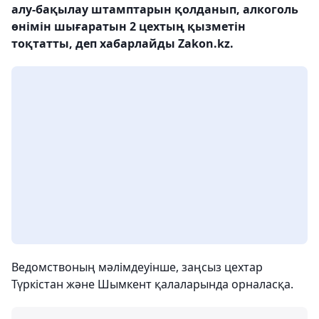
алу-бақылау штамптарын қолданып, алкоголь
өнімін шығаратын 2 цехтың қызметін
тоқтатты, деп хабарлайды Zakon.kz.
Ведомствоның мәлімдеуінше, заңсыз цехтар
Түркістан және Шымкент қалаларында орналасқа.