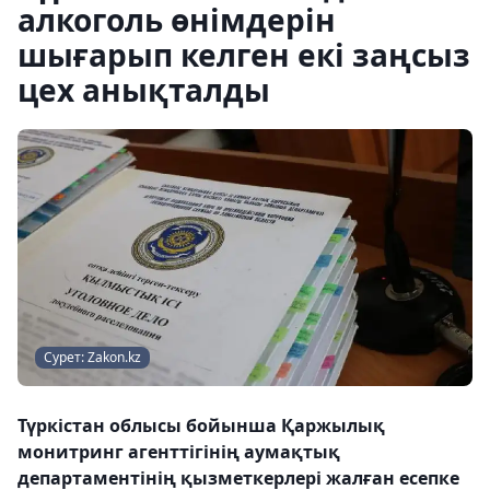
алкоголь өнімдерін
шығарып келген екі заңсыз
цех анықталды
Сурет: Zakon.kz
Түркістан облысы бойынша Қаржылық
монитринг агенттігінің аумақтық
департаментінің қызметкерлері жалған есепке