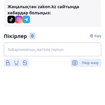
Жаңалықтан zakon.kz сайтында
хабардар болыңыз:
Пікірлер
0
Кіру
Пікір жазу