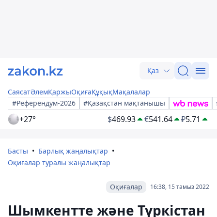
Қаз
Саясат
Әлем
Қаржы
Оқиға
Құқық
Мақалалар
#Референдум-2026
#Қазақстан мақтанышы
+27°
$
469.93
€
541.64
₽
5.71
Басты
Барлық жаңалықтар
Оқиғалар туралы жаңалықтар
Оқиғалар
16:38, 15 тамыз 2022
Шымкентте және Түркістан