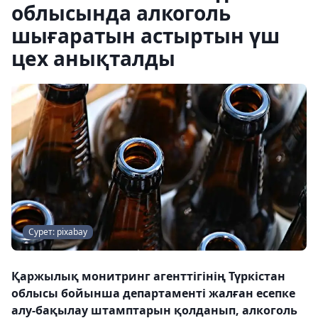
облысында алкоголь
шығаратын астыртын үш
цех анықталды
Сурет: pixabay
Қаржылық монитринг агенттігінің Түркістан
облысы бойынша департаменті жалған есепке
алу-бақылау штамптарын қолданып, алкоголь