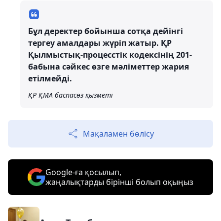
Бұл деректер бойынша сотқа дейінгі
тергеу амалдары жүріп жатыр. ҚР
Қылмыстық-процесстік кодексінің 201-
бабына сәйкес өзге мәліметтер жария
етілмейді.
ҚР ҚМА баспасөз қызметі
Мақаламен бөлісу
Google-ға қосылып,
жаңалықтарды бірінші болып оқыңыз