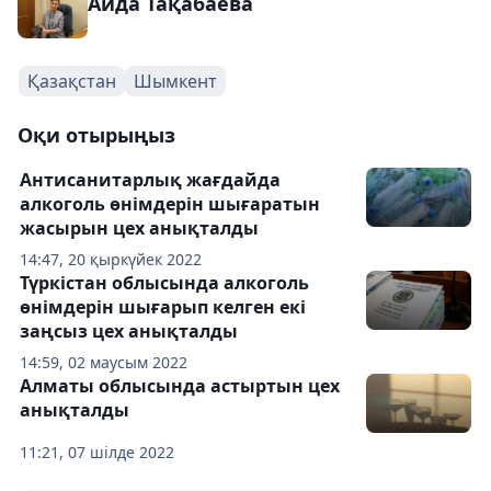
Аида Тақабаева
Қазақстан
Шымкент
Оқи отырыңыз
Антисанитарлық жағдайда
алкоголь өнімдерін шығаратын
жасырын цех анықталды
14:47, 20 қыркүйек 2022
Түркістан облысында алкоголь
өнімдерін шығарып келген екі
заңсыз цех анықталды
14:59, 02 маусым 2022
Алматы облысында астыртын цех
анықталды
11:21, 07 шілде 2022