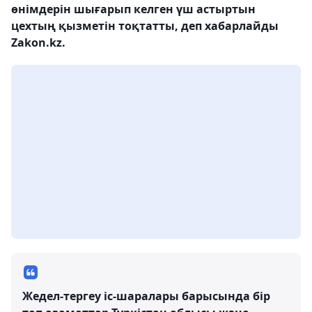
өнімдерін шығарып келген үш астыртын
цехтың қызметін тоқтатты, деп хабарлайды
Zakon.kz.
Жедел-тергеу іс-шаралары барысында бір