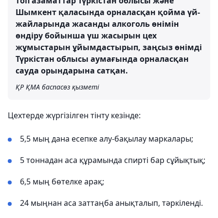
топ азаматтар Түркістан облысы және
Шымкент қаласында орналасқан қойма үй-
жайларында жасанды алкоголь өнімін
өндіру бойынша үш жасырын цех
жұмыстарын ұйымдастырып, заңсыз өнімді
Түркістан облысы аумағында орналасқан
сауда орындарына сатқан.
ҚР ҚМА баспасөз қызметі
Цехтерде жүргізілген тінту кезінде:
5,5 мың дана есепке алу-бақылау маркалары;
5 тоннадан аса құрамында спирті бар сұйықтық;
6,5 мың бөтелке арақ;
24 мыңнан аса заттаңба анықталып, тәркіленді.