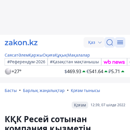
Қаз
Саясат
Әлем
Қаржы
Оқиға
Құқық
Мақалалар
#Референдум-2026
#Қазақстан мақтанышы
+27°
$
469.93
€
541.64
₽
5.71
Басты
Барлық жаңалықтар
Қоғам тынысы
Қоғам
12:39, 07 шілде 2022
КҚК Ресей сотынан
компания қызметін