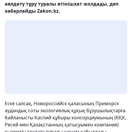
аялдату тұру туралы өтінішхат жолдады, деп
хабарлайды Zakon.kz.
Еске салсақ, Новороссийск қаласының Приморск
аудандық соты экологиялық құқық бұзушылықтарға
байланысты Каспий құбыры консорциумының (КҚК,
Ресей мен Қазақстанның қатысуымен компания)
қызметін тоқтату туралы шешім қабылдады.