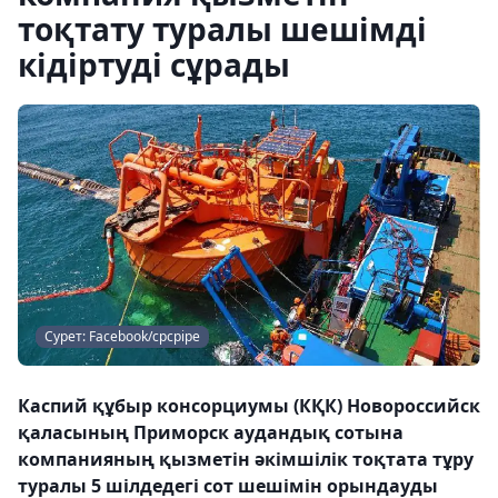
тоқтату туралы шешімді
кідіртуді сұрады
Сурет: Facebook/cpcpipe
Каспий құбыр консорциумы (КҚК) Новороссийск
қаласының Приморск аудандық сотына
компанияның қызметін әкімшілік тоқтата тұру
туралы 5 шілдедегі сот шешімін орындауды