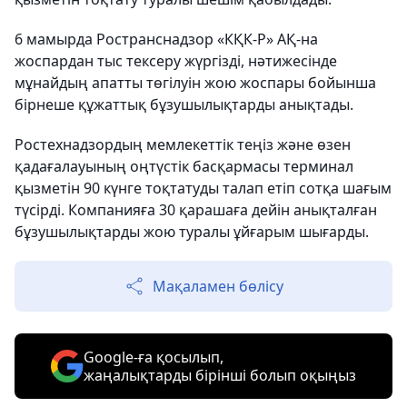
6 мамырда Ространснадзор «КҚК-Р» АҚ-на
жоспардан тыс тексеру жүргізді, нәтижесінде
мұнайдың апатты төгілуін жою жоспары бойынша
бірнеше құжаттық бұзушылықтарды анықтады.
Ростехнадзордың мемлекеттік теңіз және өзен
қадағалауының оңтүстік басқармасы терминал
қызметін 90 күнге тоқтатуды талап етіп сотқа шағым
түсірді. Компанияға 30 қарашаға дейін анықталған
бұзушылықтарды жою туралы ұйғарым шығарды.
Мақаламен бөлісу
Google-ға қосылып,
жаңалықтарды бірінші болып оқыңыз