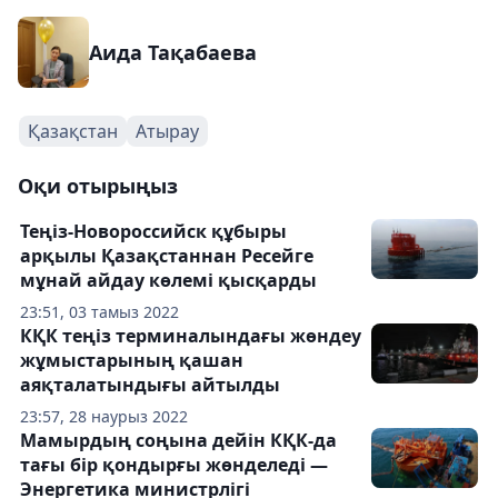
Аида Тақабаева
Қазақстан
Атырау
Оқи отырыңыз
Теңіз-Новороссийск құбыры
арқылы Қазақстаннан Ресейге
мұнай айдау көлемі қысқарды
23:51, 03 тамыз 2022
КҚК теңіз терминалындағы жөндеу
жұмыстарының қашан
аяқталатындығы айтылды
23:57, 28 наурыз 2022
Мамырдың соңына дейін КҚК-да
тағы бір қондырғы жөнделеді —
Энергетика министрлігі