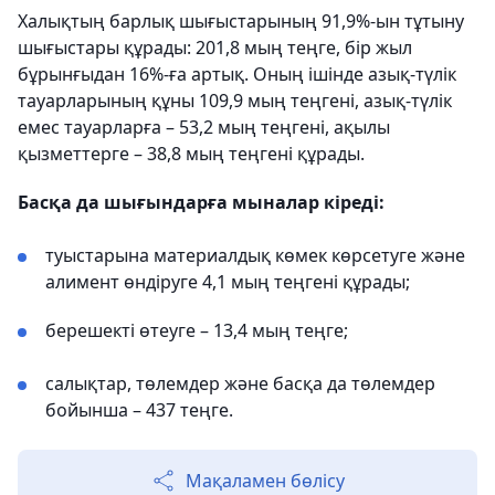
Халықтың барлық шығыстарының 91,9%-ын тұтыну
шығыстары құрады: 201,8 мың теңге, бір жыл
бұрынғыдан 16%-ға артық. Оның ішінде азық-түлік
тауарларының құны 109,9 мың теңгені, азық-түлік
емес тауарларға – 53,2 мың теңгені, ақылы
қызметтерге – 38,8 мың теңгені құрады.
Басқа да шығындарға мыналар кіреді:
туыстарына материалдық көмек көрсетуге және
алимент өндіруге 4,1 мың теңгені құрады;
берешекті өтеуге – 13,4 мың теңге;
салықтар, төлемдер және басқа да төлемдер
бойынша – 437 теңге.
Мақаламен бөлісу