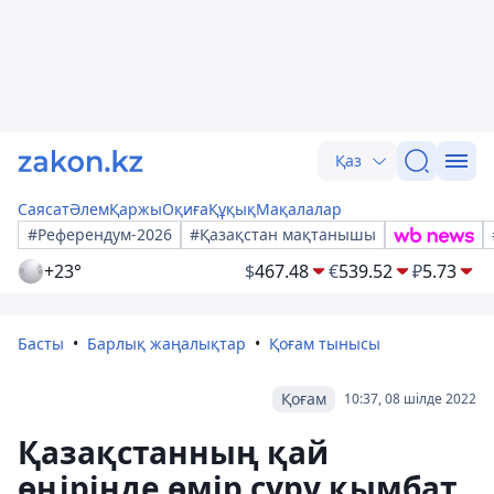
Қаз
Саясат
Әлем
Қаржы
Оқиға
Құқық
Мақалалар
#Референдум-2026
#Қазақстан мақтанышы
+23°
$
467.48
€
539.52
₽
5.73
Басты
Барлық жаңалықтар
Қоғам тынысы
Қоғам
10:37, 08 шілде 2022
Қазақстанның қай
өңірінде өмір сүру қымбат