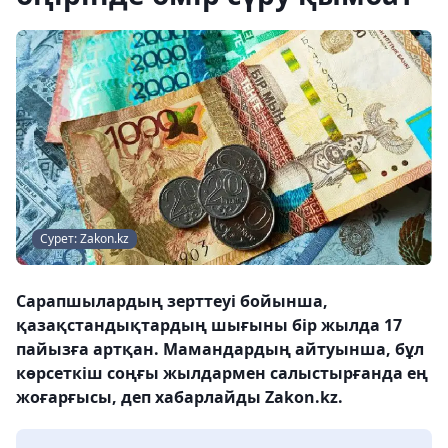
Сурет: Zakon.kz
Сарапшылардың зерттеуі бойынша,
қазақстандықтардың шығыны бір жылда 17
пайызға артқан. Мамандардың айтуынша, бұл
көрсеткіш соңғы жылдармен салыстырғанда ең
жоғарғысы, деп хабарлайды Zakon.kz.