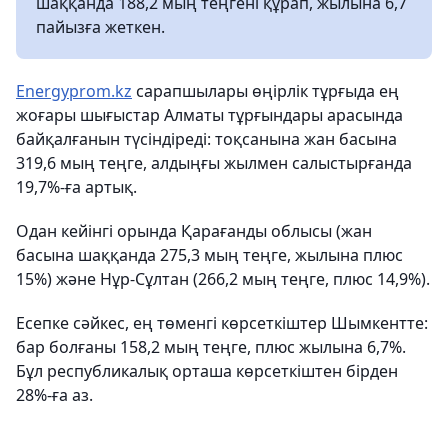
шаққанда 188,2 мың теңгені құрап, жылына 6,7
пайызға жеткен.
Energyprom.kz
сарапшылары өңірлік тұрғыда ең
жоғары шығыстар Алматы тұрғындары арасында
байқалғанын түсіндіреді: тоқсанына жан басына
319,6 мың теңге, алдыңғы жылмен салыстырғанда
19,7%-ға артық.
Одан кейінгі орында Қарағанды ​​облысы (жан
басына шаққанда 275,3 мың теңге, жылына плюс
15%) және Нұр-Сұлтан (266,2 мың теңге, плюс 14,9%).
Есепке сәйкес, ең төменгі көрсеткіштер Шымкентте:
бар болғаны 158,2 мың теңге, плюс жылына 6,7%.
Бұл республикалық орташа көрсеткіштен бірден
28%-ға аз.