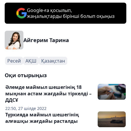
Google-ға қосылып,
жаңалықтарды бірінші болып оқыңыз
Айгерим Тарина
Ресей
АҚШ
Қазақстан
Оқи отырыңыз
Әлемде маймыл шешегінің 18
мыңнан астам жағдайы тіркелді –
ДДСҰ
22:50, 27 шілде 2022
Түркияда маймыл шешегінің
алғашқы жағдайы расталды