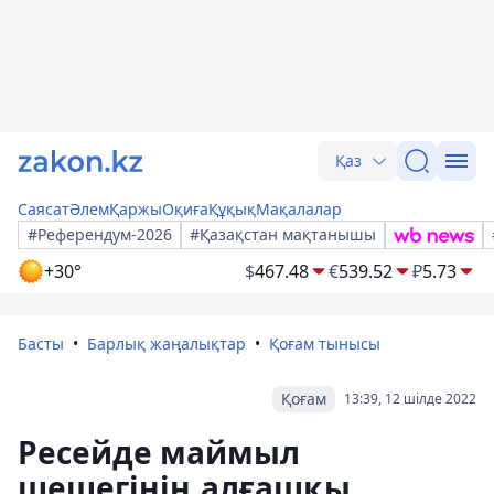
Қаз
Саясат
Әлем
Қаржы
Оқиға
Құқық
Мақалалар
#Референдум-2026
#Қазақстан мақтанышы
+30°
$
467.48
€
539.52
₽
5.73
Басты
Барлық жаңалықтар
Қоғам тынысы
Қоғам
13:39, 12 шілде 2022
Ресейде маймыл
шешегінің алғашқы