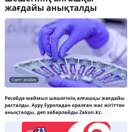
жағдайы анықталды
Сурет: pixabay
Ресейде маймыл шешегінің алғашқы жағдайы
расталды. Ауру Еуропадан оралған жас жігіттен
анықталды, деп хабарлайды Zakon.kz.