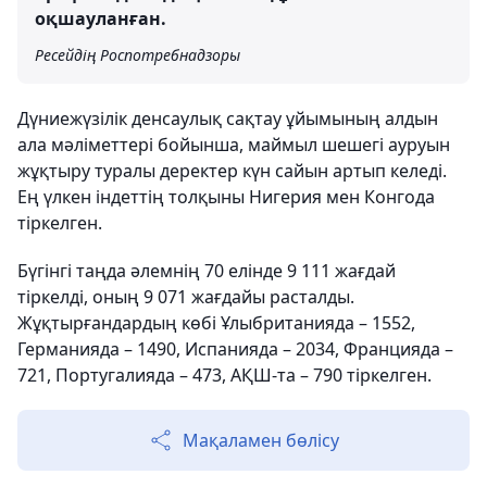
оқшауланған.
Ресейдің Роспотребнадзоры
Дүниежүзілік денсаулық сақтау ұйымының алдын
ала мәліметтері бойынша, маймыл шешегі ауруын
жұқтыру туралы деректер күн сайын артып келеді.
Ең үлкен індеттің толқыны Нигерия мен Конгода
тіркелген.
Бүгінгі таңда әлемнің 70 елінде 9 111 жағдай
тіркелді, оның 9 071 жағдайы расталды.
Жұқтырғандардың көбі Ұлыбританияда – 1552,
Германияда – 1490, Испанияда – 2034, Францияда –
721, Португалияда – 473, АҚШ-та – 790 тіркелген.
Мақаламен бөлісу