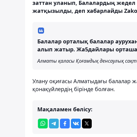
заттан уланып, Балалардың жеде
жатқызылды, деп хабарлайды Zako
Балалар орталық балалар ауруха
алып жатыр. Жа5дайлары орташа
Алматы қаласы Қоғамдық денсаулық сақт
Улану оқиғасы Алматыдағы балалар ж
қонақүйлердің бірінде болған.
Мақаламен бөлісу: