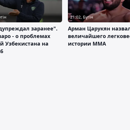
үгін
21:02, Бүгін
дупреждал заранее".
Арман Царукян назва
аро - о проблемах
величайшего легкове
й Узбекистана на
истории ММА
26