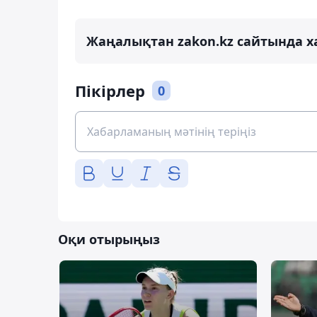
Жаңалықтан zakon.kz сайтында х
Пікірлер
0
Оқи отырыңыз