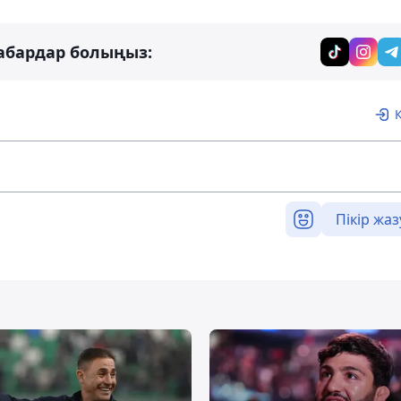
абардар болыңыз:
Пікір жаз