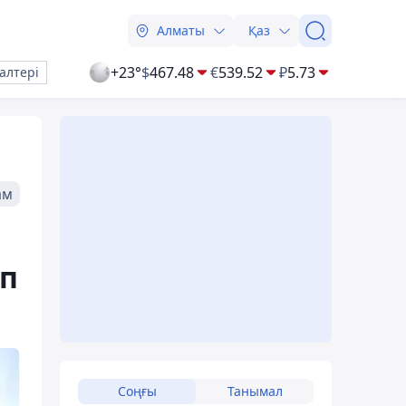
Алматы
Қаз
+23°
$
467.48
€
539.52
₽
5.73
алтері
ам
ып
Соңғы
Танымал