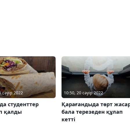
5 сәуір 2022
10:50, 20 сәуір 2022
да студенттер
Қарағандыда төрт жаса
п қалды
бала терезеден құлап
кетті