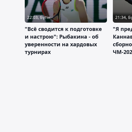
22:03, Бүгін
21:34, Б
"Всё сводится к подготовке
"Я пре
и настрою": Рыбакина - об
Каннав
уверенности на хардовых
сборно
турнирах
ЧМ-20