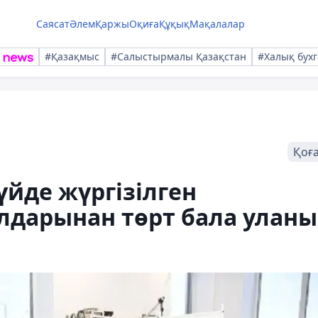
Саясат
Әлем
Қаржы
Оқиға
Құқық
Мақалалар
#Қазақмыс
#Салыстырмалы Қазақстан
#Халық бухг
Қоғ
йде жүргізілген
лдарынан төрт бала улан