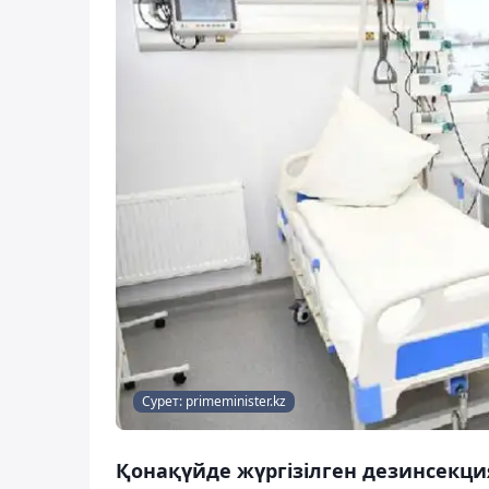
Сурет: primeminister.kz
Қонақүйде жүргізілген дезинсекци