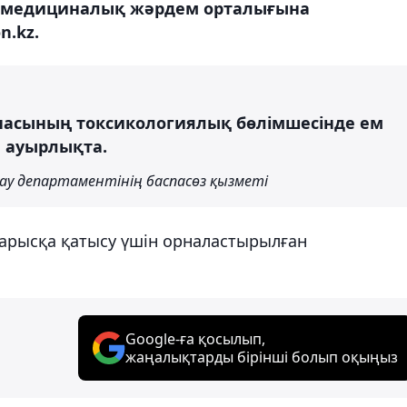
л медициналық жәрдем орталығына
n.kz.
насының токсикологиялық бөлімшесінде ем
 ауырлықта.
ау департаментінің баспасөз қызметі
арысқа қатысу үшін орналастырылған
Google-ға қосылып,
жаңалықтарды бірінші болып оқыңыз