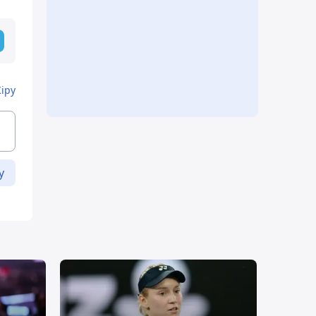
Кіру
у