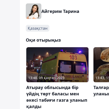
Айгерим Тарина
Қазақстан
Оқи отырыңыз
13:48, 09 қаңтар 2023
13:43, 1
Атырау облысында бір
Талғар
үйдің төрт баласы мен
уланы
әкесі табиғи газга уланып
қалды