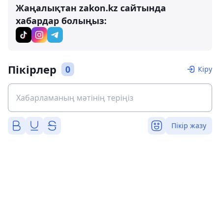
Жаңалықтан zakon.kz сайтында
хабардар болыңыз:
Пікірлер
0
Кіру
Пікір жазу