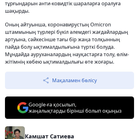
тұрғындарын анти-ковидтік шараларға оралуға
шақырды.
Оның айтуынша, коронавирустың Omicron
штаммының түрлері бүкіл әлемдегі жағдайлардың
артуына, сәйкесінше тағы бір жаңа толқынның
пайда болу ықтималдылығына түрткі болуда.
Мұндайда ауруханалардың науқастарға толу, өлім-
жітімнің көбею ықтималдылығы өте жоғары.
Мақаламен бөлісу
Google-ға қосылып,
жаңалықтарды бірінші болып оқыңыз
Камшат Сатиева