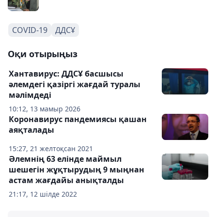
COVID-19
ДДСҰ
Оқи отырыңыз
Хантавирус: ДДСҰ басшысы
әлемдегі қазіргі жағдай туралы
мәлімдеді
10:12, 13 мамыр 2026
Коронавирус пандемиясы қашан
аяқталады
15:27, 21 желтоқсан 2021
Әлемнің 63 елінде маймыл
шешегін жұқтырудың 9 мыңнан
астам жағдайы анықталды
21:17, 12 шілде 2022