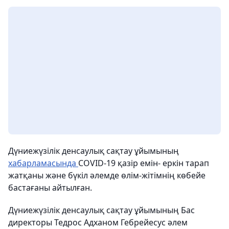
Дүниежүзілік денсаулық сақтау ұйымының
хабарламасында
COVID-19 қазір емін- еркін тарап
жатқаны және бүкіл әлемде өлім-жітімнің көбейе
бастағаны айтылған.
Дүниежүзілік денсаулық сақтау ұйымының Бас
директоры Тедрос Адханом Гебрейесус әлем