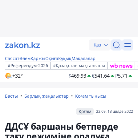
Қаз
Саясат
Әлем
Қаржы
Оқиға
Құқық
Мақалалар
#Референдум-2026
#Қазақстан мақтанышы
+32°
$
469.93
€
541.64
₽
5.71
Басты
Барлық жаңалықтар
Қоғам тынысы
Қоғам
22:09, 13 шілде 2022
ДДСҰ баршаны бетперде
тағу режиміне оралуға