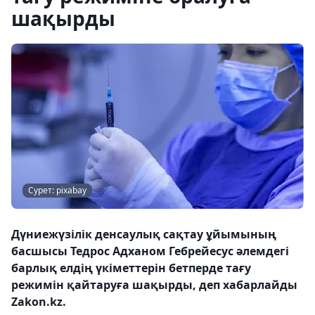
шақырды
Сурет: pixabay
Дүниежүзілік денсаулық сақтау ұйымының
басшысы Тедрос Адханом Гебрейесус әлемдегі
барлық елдің үкіметтерін бетперде тағу
режимін қайтаруға шақырды, деп хабарлайды
Zakon.kz.