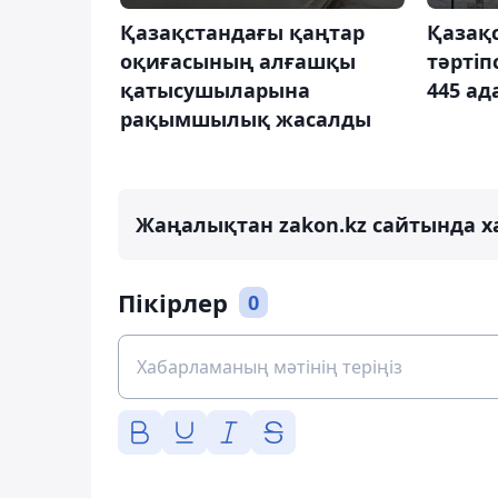
Қазақстандағы қаңтар
Қазақ
оқиғасының алғашқы
тәртіп
қатысушыларына
445 ад
рақымшылық жасалды
Жаңалықтан zakon.kz сайтында х
Пікірлер
0