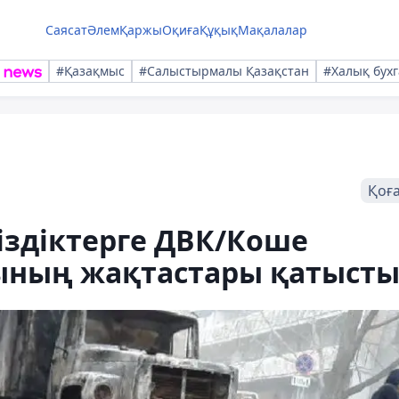
Саясат
Әлем
Қаржы
Оқиға
Құқық
Мақалалар
#Қазақмыс
#Салыстырмалы Қазақстан
#Халық бухг
Қоғ
іздіктерге ДВК/Коше
ының жақтастары қатыст