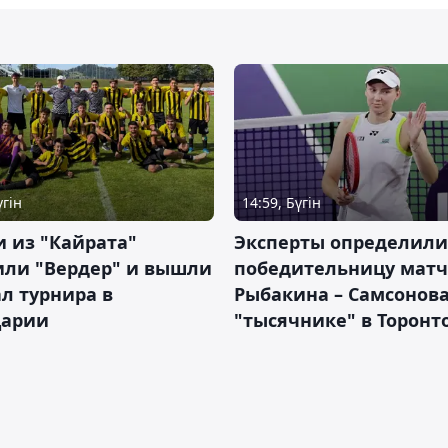
үгін
14:59, Бүгін
 из "Кайрата"
Эксперты определили
или "Вердер" и вышли
победительницу матч
л турнира в
Рыбакина – Самсонова
арии
"тысячнике" в Торонт