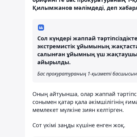
Қилымжанов мәлімдеді, деп хабарл
Сол күндері жаппай тәртіпсіздік
экстремистік ұйымының жақтаст
салынған ұйымның үш жақтаушыс
айырылды.
Бас прокуратураның 1-қызметі басшысы
Оның айтуынша, олар жаппай тәртіпсі
сонымен қатар қала әкімшілігінің ғи
мемлекет мүлкіне зиян келтірген.
Сот үкімі заңды күшіне енген жоқ.