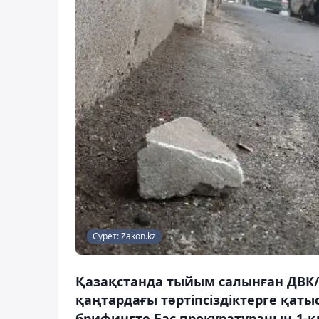
Сурет: Zakon.kz
Қазақстанда тыйым салынған ДВК
қаңтардағы тәртіпсіздіктерге қаты
брифингте Бас прокуратураның 1-