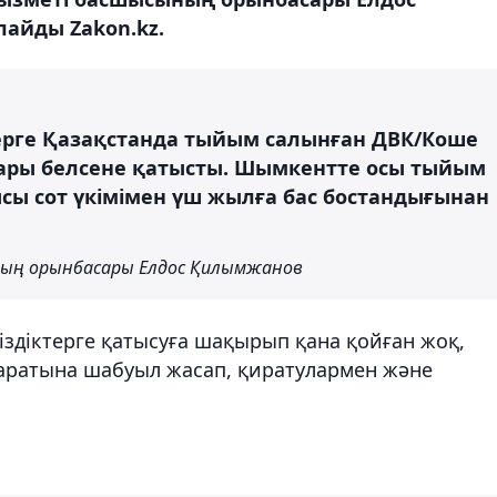
айды Zakon.kz.
терге Қазақстанда тыйым салынған ДВК/Коше
ары белсене қатысты. Шымкентте осы тыйым
ы сот үкімімен үш жылға бас бостандығынан
ның орынбасары Елдос Қилымжанов
здіктерге қатысуға шақырып қана қойған жоқ,
маратына шабуыл жасап, қиратулармен және