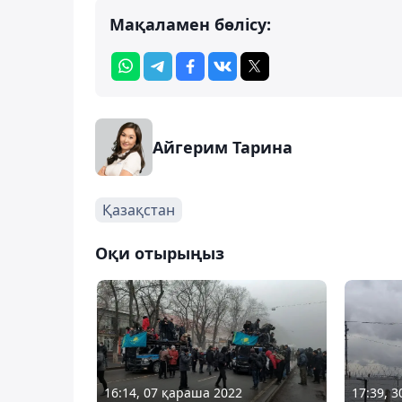
Мақаламен бөлісу:
Айгерим Тарина
Қазақстан
Оқи отырыңыз
16:14, 07 қараша 2022
17:39, 