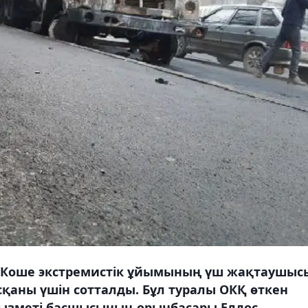
/Коше экстремистік ұйымының үш жақтаушыс
сқаны үшін сотталды. Бұл туралы ОКҚ өткен
қызметі басшысының орынбасары Елдос