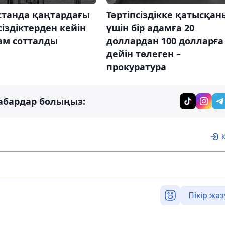
станда қаңтардағы
Тәртіпсіздікке қатысқан
сіздіктерден кейін
үшін бір адамға 20
ам сотталды
доллардан 100 долларға
дейін төлеген –
прокуратура
абардар болыңыз:
Пікір жаз