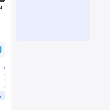
ы
Кіру
у