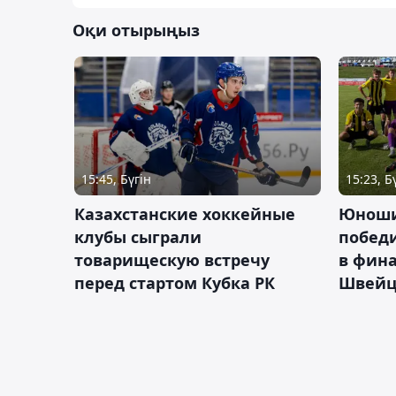
Оқи отырыңыз
15:45, Бүгін
15:23, Б
Казахстанские хоккейные
Юноши
клубы сыграли
побед
товарищескую встречу
в фина
перед стартом Кубка РК
Швейц