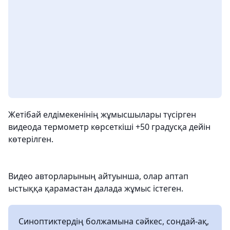
Жетібай елдімекенінің жұмысшылары түсірген
видеода термометр көрсеткіші +50 градусқа дейін
көтерілген.
Видео авторларының айтуынша, олар аптап
ыстыққа қарамастан далада жұмыс істеген.
Синоптиктердің болжамына сәйкес, сондай-ақ,