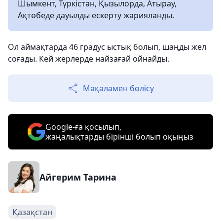
Шымкент, Түркістан, Қызылорда, Атырау,
Ақтөбеде дауылды ескерту жарияланды.
Ол аймақтарда 46 градус ыстық болып, шаңды жел
соғады. Кей жерлерде найзағай ойнайды.
Мақаламен бөлісу
Google-ға қосылып,
жаңалықтарды бірінші болып оқыңыз
Айгерим Тарина
Қазақстан