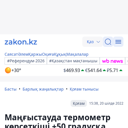
Қаз
Саясат
Әлем
Қаржы
Оқиға
Құқық
Мақалалар
#Референдум-2026
#Қазақстан мақтанышы
+30°
$
469.93
€
541.64
₽
5.71
Басты
Барлық жаңалықтар
Қоғам тынысы
Қоғам
15:38, 20 шілде 2022
Маңғыстауда термометр
көрсеткіші +50 градусқа