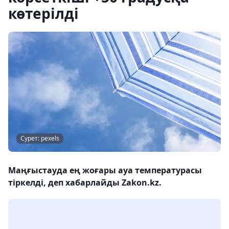
көтерілді
Сурет: pexels
Маңғыстауда ең жоғары ауа температурасы
тіркелді, деп хабарлайды Zakon.kz.