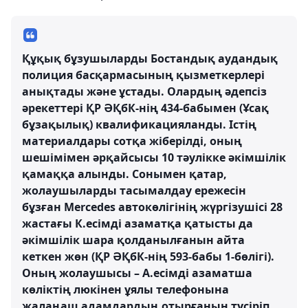
Құқық бұзушыларды Бостандық аудандық
полиция басқармасының қызметкерлері
анықтады және ұстады. Олардың әдепсіз
әрекеттері ҚР ӘҚбК-нің 434-бабымен (Ұсақ
бұзақылық) квалификацияланды. Істің
материалдары сотқа жіберілді, оның
шешімімен әрқайсысы 10 тәулікке әкімшілік
қамаққа алынды. Сонымен қатар,
жолаушыларды тасымалдау ережесін
бұзған Mercedes автокөлігінің жүргізушісі 28
жастағы К.есімді азаматқа қатысты да
әкімшілік шара қолданылғанын айта
кеткен жөн (ҚР ӘҚбК-нің 593-бабы 1-бөлігі).
Оның жолаушысы – А.есімді азаматша
көліктің люкінен ұялы телефонына
жалаңаш адамдардың отырғанын түсіріп