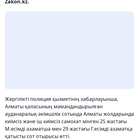
Zakon.kz.
Жергілікті полиция қызметінің хабарлауынша,
Алматы қаласының мамандандырылған
ауданаралық әкімшілік сотында Алматы жолдарында
киімсіз және іш киімсіз самокат мінген 25 жастағы
М.есімді азаматша мен 29 жастағы Г.есімді азаматқа
қатысты сот отырысы өтті.