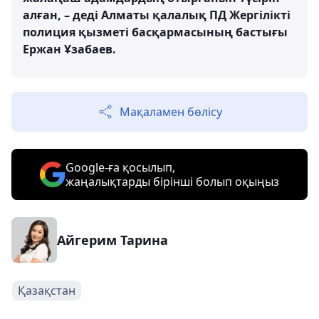
алған, – деді Алматы қалалық ПД Жергілікті
полиция қызметі басқармасының бастығы
Ержан Ұзабаев.
Мақаламен бөлісу
Google-ға қосылып,
жаңалықтарды бірінші болып оқыңыз
Айгерим Тарина
Қазақстан