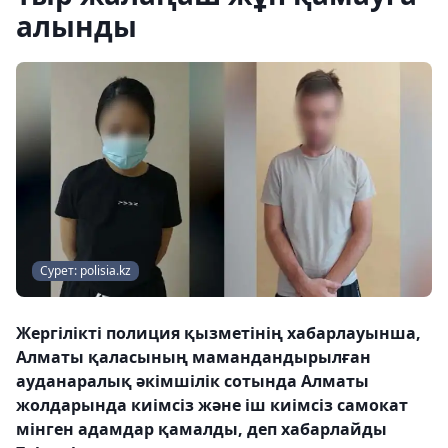
алынды
Сурет: polisia.kz
Жергілікті полиция қызметінің хабарлауынша,
Алматы қаласының мамандандырылған
ауданаралық әкімшілік сотында Алматы
жолдарында киімсіз және іш киімсіз самокат
мінген адамдар қамалды, деп хабарлайды