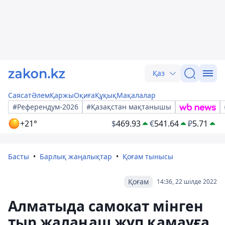
Қаз
Саясат
Әлем
Қаржы
Оқиға
Құқық
Мақалалар
#Референдум-2026
#Қазақстан мақтанышы
+21°
$
469.93
€
541.64
₽
5.71
Басты
Барлық жаңалықтар
Қоғам тынысы
Қоғам
14:36, 22 шілде 2022
Алматыда самокат мінген
тыр жалаңаш жұп қамауға