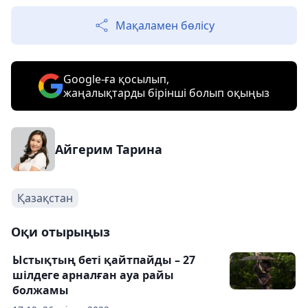
Мақаламен бөлісу
Google-ға қосылып,
жаңалықтарды бірінші болып оқыңыз
Айгерим Тарина
Қазақстан
Оқи отырыңыз
Ыстықтың беті қайтпайды – 27
шілдеге арналған ауа райы
болжамы