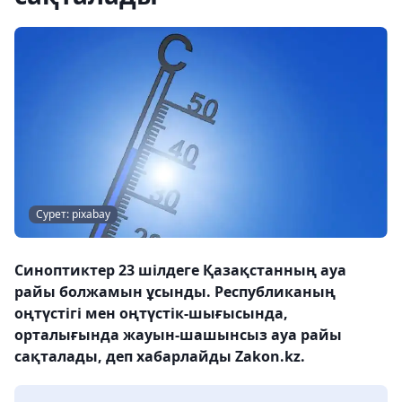
Сурет: pixabay
Синоптиктер 23 шілдеге Қазақстанның ауа
райы болжамын ұсынды. Республиканың
оңтүстігі мен оңтүстік-шығысында,
орталығында жауын-шашынсыз ауа райы
сақталады, деп хабарлайды Zakon.kz.