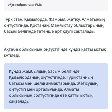
«Қазгидромет» РМК
Түркістан, Қызылорда, Жамбыл, Жетісу, Алматының
оңтүстігінде, Қостанай, Маңғыстау облыстарының
басым бөлігінде төтенше өрт қаупі сақталады.
Ақтөбе облысының оңтүстігінде күндіз қатты ыстық
күтіледі.
Күндіз Жамбылдың басым бөлігінде,
Қызылорданың оңтүстігінде, Түркістанның
батысы мен шөлді аймақтарында, Жетісудың
оңтүстігі мен орталығында, Алматы
облысының солтүстігінде өте қатты ыстық
сақталады.