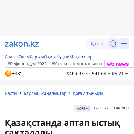
Қаз
Саясат
Әлем
Қаржы
Оқиға
Құқық
Мақалалар
#Референдум-2026
#Қазақстан мақтанышы
+33°
$
469.93
€
541.64
₽
5.71
Басты
Барлық жаңалықтар
Қоғам тынысы
Қоғам
17:08, 22 шілде 2022
Қазақстанда аптап ыстық
сақталады