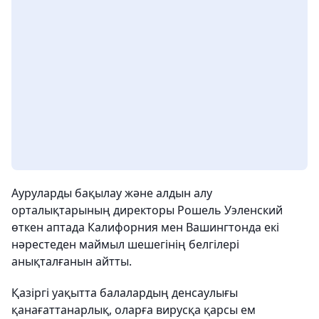
Ауруларды бақылау және алдын алу
орталықтарының директоры Рошель Уэленский
өткен аптада Калифорния мен Вашингтонда екі
нәрестеден маймыл шешегінің белгілері
анықталғанын айтты.
Қазіргі уақытта балалардың денсаулығы
қанағаттанарлық, оларға вирусқа қарсы ем