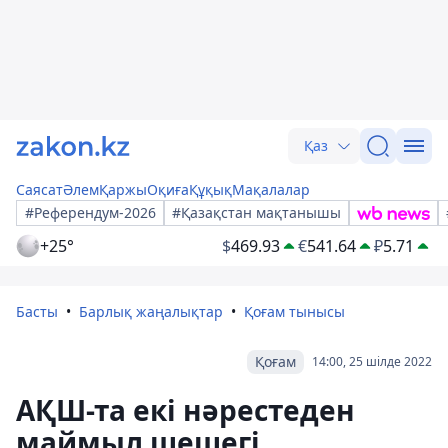
Қаз
Саясат
Әлем
Қаржы
Оқиға
Құқық
Мақалалар
#Референдум-2026
#Қазақстан мақтанышы
+25°
$
469.93
€
541.64
₽
5.71
Басты
Барлық жаңалықтар
Қоғам тынысы
Қоғам
14:00, 25 шілде 2022
АҚШ-та екі нәрестеден
маймыл шешегі