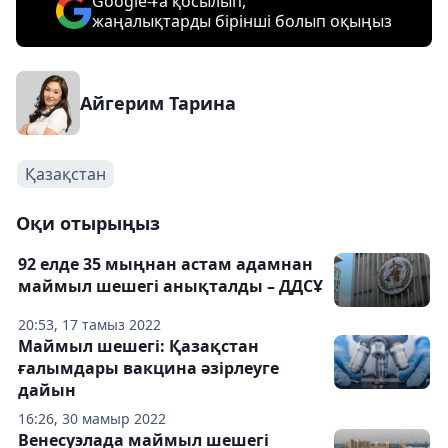
Google-ға қосылып,
жаңалықтарды бірінші болып оқыңыз
Айгерим Тарина
Қазақстан
Оқи отырыңыз
92 елде 35 мыңнан астам адамнан
маймыл шешегі анықталды – ДДСҰ
20:53, 17 тамыз 2022
Маймыл шешегі: Қазақстан
ғалымдары вакцина әзірлеуге
дайын
16:26, 30 мамыр 2022
Венесуэлада маймыл шешегі