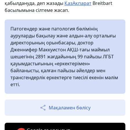
қабылдануда, деп жазады
ҚазАқпарат
Breitbart
басылымына сілтеме жасап.
Патогендер және патология бөлімінің
ауруларды бақылау және алдын-алу орталығы
директорының орынбасары, доктор
Дженнифер Маккуистон АҚШ-тағы маймыл
шешегінің 2891 жағдайының 99 пайызы ЛГБТ
қауымдастығының «еркектерімен»
байланысты, қалған пайызы әйелдер мен
трансгендерлік еркектерге тиесілі екенін мәлім
етті.
Мақаламен бөлісу