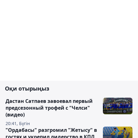
Оқи отырыңыз
Дастан Сатпаев завоевал первый
предсезонный трофей с "Челси"
(видео)
20:41, Бүгін
"Ордабасы" разгромил "Жетысу" в
гостях и укрепил лидерство в КПЛ