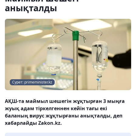
анықталды
Сурет: primeminister.kz
АҚШ-та маймыл шешегін жұқтырған 3 мыңға
жуық адам тіркелгеннен кейін тағы екі
баланың вирус жұқтырғаны анықталды, деп
хабарлайды Zakon.kz.