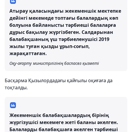
Атырау қаласындағы жекеменшік мектепке
дейінгі мекемеде топтағы балалардың көп
болуына байланысты тәрбиеші балаларға
дұрыс бақылау жүргізбеген. Салдарынан
балабақшаның үш тәрбиеленушісі 2019
жылы туған қызды ұрып-соғып,
жарақаттаған.
Оқу-ағарту министрлігінің баспасөз қызметі
Басқарма Қызылордадағы қайғылы оқиғаға да
тоқталды.
Жекеменшік балабақшалардың бірінің
жүргізушісі мекемеге жеті баланы әкелген.
Балаларды балабақшаға әкелген тәрбиеші