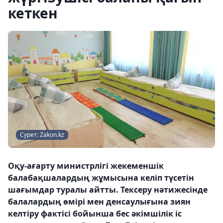
кеткен
Сурет: Zakon.kz
Оқу-ағарту министрлігі жекеменшік
балабақшалардың жұмысына келіп түсетін
шағымдар туралы айтты. Тексеру нәтижесінде
балалардың өмірі мен денсаулығына зиян
келтіру фактісі бойынша бес әкімшілік іс