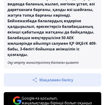
видеода баланың жылап, иегінен ұстап, өзі
дәретханаға барғаны, қанды өзі шайғаны,
жатуға топқа барғаны көрінеді.
Бейнежазбада балалардың өздеріне
қалдырылып, ересектерсіз балабақшаның
екінші қабатында жатқаны да байқалады.
Балабақша меңгерушісіне 50 АЕК
мөлшерінде айыппұл салумен ҚР ӘҚБтК 409-
бабы, 3-бөлігі бойынша әкімшілік іс
қозғалды.
Оқу-ағарту министрлігінің баспасөз қызметі
Мақаламен бөлісу
Google-ға қосылып,
жаңалықтарды бірінші болып оқыңыз