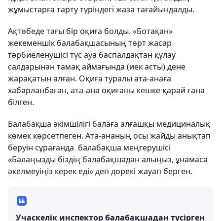
жұмыстарға тарту түріндегі жаза тағайындалды.
Ақтөбеде тағы бір оқиға болды. «Ботақан»
жекеменшік балабақшасының төрт жасар
тәрбиеленушісі түс ауа баспалдақтан құлау
салдарынан тамақ аймағында (иек асты) дене
жарақатын алған. Оқиға туралы ата-анаға
хабарланбаған, ата-ана оқиғаны кешке қарай ғана
білген.
Балабақша әкімшілігі балаға алғашқы медициналық
көмек көрсетпеген. Ата-ананың осы жайды анықтап
беруін сұрағанда балабақша меңгерушісі
«Балаңызды біздің балабақшадан алыңыз, ұнамаса
әкелмеуіңіз керек еді» деп дөрекі жауап берген.
Учаскелік инспектор балабақшадан түсірген