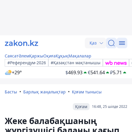
Қаз
Саясат
Әлем
Қаржы
Оқиға
Құқық
Мақалалар
#Референдум-2026
#Қазақстан мақтанышы
+29°
$
469.93
€
541.64
₽
5.71
Басты
Барлық жаңалықтар
Қоғам тынысы
Қоғам
16:48, 25 шілде 2022
Жеке балабақшаның
жүргізушісі баланы қағып