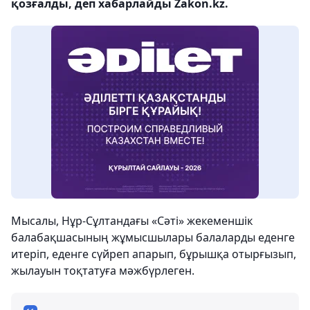
қозғалды, деп хабарлайды Zakon.kz.
Мысалы, Нұр-Сұлтандағы «Сәті» жекеменшік
балабақшасының жұмысшылары балаларды еденге
итеріп, еденге сүйреп апарып, бұрышқа отырғызып,
жылауын тоқтатуға мәжбүрлеген.