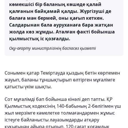
көмекшісі бір баланың көшеде қалай
қалғанын байқамай қалды. Жүргізуші де
балаға мән бермей, оны қағып кеткен.
Салдарынан бала ауруханаға бара жатқан
жолда көз жұмды. Аталған факті бойынша
қылмыстық іс қозғалды.
Оқу-ағарту министрлігінің баспасөз қызметі
Сонымен қатар Теміртауда қыздың бетін көрпемен
жауып, баланы тұншықтырып өлтірген мұғалімге
қатысты үкім шықты.
Сот мұғалімді бап бойынша кінәлі деп тапты. ҚР
Қылмыстық кодексінің 140-бабының 2-бөлігімен үш
жыл мерзімге кәмелетке толмағандармен жұмыс
істеуге байланысты лауазымдарды атқару
құқығынан айыра отырып, 120 сағат қоғамдық