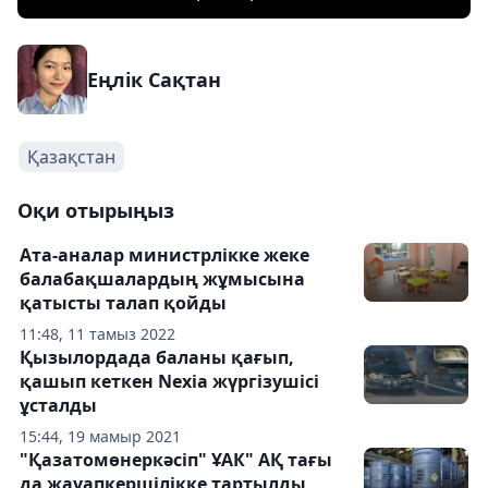
Еңлік Сақтан
Қазақстан
Оқи отырыңыз
Ата-аналар министрлікке жеке
балабақшалардың жұмысына
қатысты талап қойды
11:48, 11 тамыз 2022
Қызылордада баланы қағып,
қашып кеткен Nexia жүргізушісі
ұсталды
15:44, 19 мамыр 2021
"Қазатомөнеркәсіп" ҰАК" АҚ тағы
да жауапкершілікке тартылды