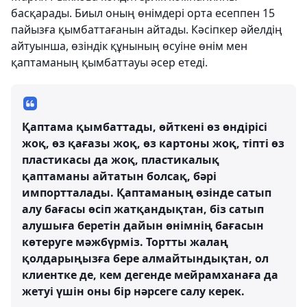
басқарады. Биыл оның өнімдері орта есеппен 15
пайызға қымбаттағанын айтады. Кәсіпкер әйелдің
айтуынша, өзіндік құнының өсуіне өнім мен
қаптаманың қымбаттауы әсер етеді.
Қаптама қымбаттады, өйткені өз өндірісі
жоқ, өз қағазы жоқ, өз картоны жоқ, тіпті өз
пластикасы да жоқ, пластикалық
қаптаманы айтатын болсақ, бәрі
импортталады. Қаптаманың өзінде сатып
алу бағасы өсіп жатқандықтан, біз сатып
алушыға беретін дайын өнімнің бағасын
көтеруге мәжбүрміз. Тортты жалаң
қолдарыңызға бере алмайтындықтан, ол
клиентке де, кем дегенде мейрамханаға да
жетуі үшін оны бір нәрсеге салу керек.