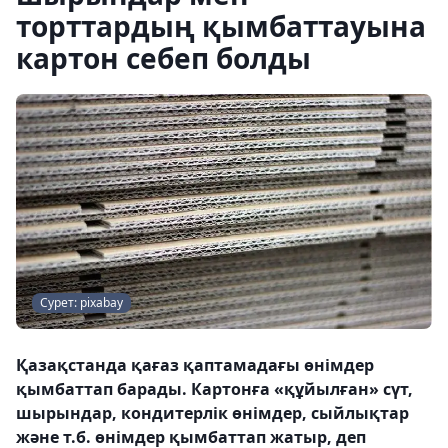
торттардың қымбаттауына
картон себеп болды
Сурет: pixabay
Қазақстанда қағаз қаптамадағы өнімдер
қымбаттап барады. Картонға «құйылған» сүт,
шырындар, кондитерлік өнімдер, сыйлықтар
және т.б. өнімдер қымбаттап жатыр, деп