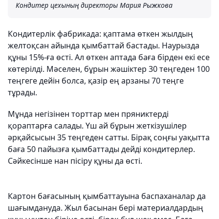
Кондитер цехының директоры Мария Рыжкова
Кондитерлік фабрикада: қаптама өткен жылдың
желтоқсан айында қымбаттай бастады. Наурызда
құны 15%-ға өсті. Ал өткен аптада баға бірден екі есе
көтерілді. Мәселен, бұрын жәшіктер 30 теңгеден 100
теңгеге дейін болса, қазір ең арзаны 70 теңге
тұрады.
Мұнда негізінен торттар мен пряниктерді
қораптарға салады. Үш ай бұрын жеткізушілер
әрқайсысын 35 теңгеден сатты. Бірақ соңғы уақытта
баға 50 пайызға қымбаттады дейді кондитерлер.
Сәйкесінше нан пісіру құны да өсті.
Картон бағасының қымбаттауына баспаханалар да
шағымдануда. Жыл басынан бері материалдардың