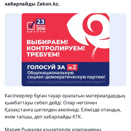
хабарлайды Zakon.kz.
Кәсіпкерлер бұған тауар оралатын материалдардың
қымбаттауы себеп дейді. Олар негізінен
Қазақстанға шетелден әкелінеді. Елімізде отандық
өнім тапшы, деп хабарлайды КТК.
Мария Рыжкова кондитерлік компанияны