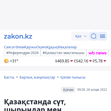
Қаз
Саясат
Әлем
Қаржы
Оқиға
Құқық
Мақалалар
#Референдум-2026
#Қазақстан мақтанышы
+31°
$
469.85
€
542.16
₽
5.78
Басты
Барлық жаңалықтар
Қоғам тынысы
Қоғам
09:29, 26 шілде 2022
Қазақстанда сүт,
шырындар мен