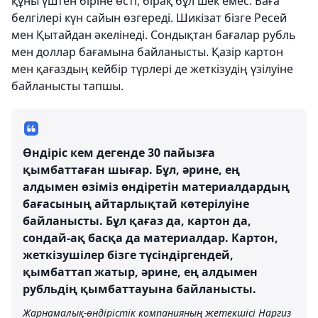
құны үштен біріне өсті, бірақ бұл шек емес. Баға
белгілері күн сайын өзгереді. Шикізат бізге Ресей
мен Қытайдан әкелінеді. Сондықтан бағалар рубль
мен доллар бағамына байланысты. Қазір картон
мен қағаздың кейбір түрлері де жеткізудің үзілуіне
байланысты тапшы.
Өндіріс кем дегенде 30 пайызға
қымбаттаған шығар. Бұл, әрине, ең
алдымен өзіміз өндіретін материалдардың
бағасының айтарлықтай көтерілуіне
байланысты. Бұл қағаз да, картон да,
сондай-ақ басқа да материалдар. Картон,
жеткізушілер бізге түсіндіргендей,
қымбаттап жатыр, әрине, ең алдымен
рубльдің қымбаттауына байланысты.
Жарнамалық-өндірістік компанияның жетекшісі Наргиз