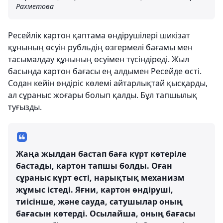
Рахметова
Ресейлік картон қаптама өндірушілері шикізат
құнының өсуін рубльдің өзгермелі бағамы мен
тасымалдау құнының өсуімен түсіндіреді. Жыл
басында картон бағасы ең алдымен Ресейде өсті.
Содан кейін өндіріс көлемі айтарлықтай қысқарды,
ал сұраныс жоғары болып қалды. Бұл тапшылық
туғызды.
Жаңа жылдан бастап баға күрт көтеріле
бастады, картон тапшы болды. Оған
сұраныс күрт өсті, нарықтық механизм
жұмыс істеді. Яғни, картон өндіруші,
тиісінше, және сауда, сатушылар оның
бағасын көтерді. Осылайша, оның бағасы