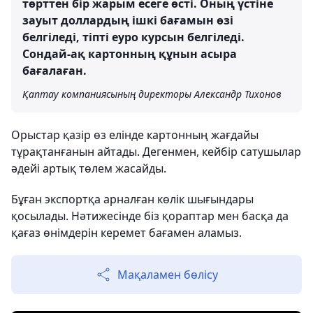
төрттен бір жарым есеге өсті. Оның үстіне
зауыт доллардың ішкі бағамын өзі
белгіледі, тіпті еуро курсын белгіледі.
Сондай-ақ картонның құнын асыра
бағалаған.
Қаптау компаниясының директоры Александр Тихонов
Орыстар қазір өз елінде картонның жағдайы
тұрақтанғанын айтады. Дегенмен, кейбір сатушылар
әдейі артық төлем жасайды.
Бұған экспортқа арналған көлік шығындары
қосылады. Нәтижесінде біз қораптар мен басқа да
қағаз өнімдерін керемет бағамен аламыз.
Мақаламен бөлісу