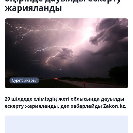
жарияланды
Сурет: pixabay
29 шілдеде еліміздің жеті облысында дауылды
ескерту жарияланды, деп хабарлайды Zakon.kz.