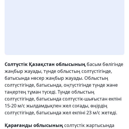
Солтүстік Қазақстан облысының
басым бөлігінде
жаңбыр жауады, түнде облыстың солтүстігінде,
батысында нөсер жаңбыр жауады. Облыстың
солтүстігінде, батысында, оңтүстігінде түнде және
таңертең тұман түседі. Түнде облыстың
солтүстігінде, батысында солтүстік-шығыстан екпіні
15-20 м/с жылдамдықпен жел соғады, өңірдің
солтүстігінде, батысында жел екпіні 23 м/с жетеді.
Қарағанды облысының
солтүстік жартысында