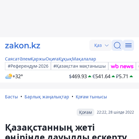
Қаз
Саясат
Әлем
Қаржы
Оқиға
Құқық
Мақалалар
#Референдум-2026
#Қазақстан мақтанышы
+32°
$
469.93
€
541.64
₽
5.71
Басты
Барлық жаңалықтар
Қоғам тынысы
Қоғам
22:22, 28 шілде 2022
Қазақстанның жеті
өңірінде дауылды ескерту