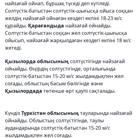
найзағай ойнап, бұршақ түседі деп күтіледі.
Солтүстік-батыстан солтүстік-шығысқа ойыса соққан
желдің найзағай ойнаған кездегі екпіні 18-23 м/с
құрайды.
Қарағандыда
найзағай ойнайды.
Солтүстік-батыстан соққан жел солтүстік-шығысқа
ойысып, найзағай жарқылдаған кездегі екпіні 18 м/с
жетеді.
Қызылорда облысының
солтүстігінде найзағай
ойнайды. Өңірдің солтүстігінде, орталығында
солтүстік-батыстан 15-20 м/с жылдамдықпен жел
соғады, облыстың басым бөлігінде және
Қызылордада
төтенше өрт қаупі сақталады.
Күндіз
Түркістан облысының
тауларында найзағай
ойнайды. Облыстың солтүстігінде, таулы
аудандарында солтүстік-батыстан 15-20 м/с
жылдамдықпен жел соғады.