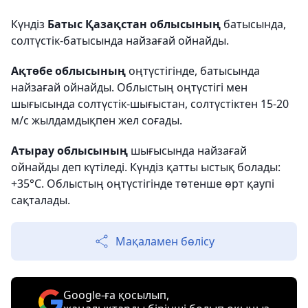
Күндіз
Батыс Қазақстан облысының
батысында,
солтүстік-батысында найзағай ойнайды.
Ақтөбе облысының
оңтүстігінде, батысында
найзағай ойнайды. Облыстың оңтүстігі мен
шығысында солтүстік-шығыстан, солтүстіктен 15-20
м/с жылдамдықпен жел соғады.
Атырау облысының
шығысында найзағай
ойнайды деп күтіледі. Күндіз қатты ыстық болады:
+35°C. Облыстың оңтүстігінде төтенше өрт қаупі
сақталады.
Мақаламен бөлісу
Google-ға қосылып,