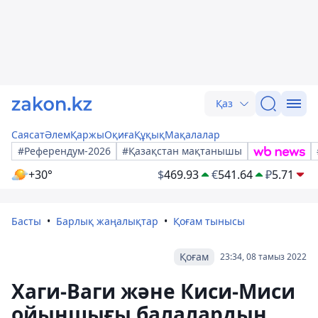
Қаз
Саясат
Әлем
Қаржы
Оқиға
Құқық
Мақалалар
#Референдум-2026
#Қазақстан мақтанышы
+30°
$
469.93
€
541.64
₽
5.71
Басты
Барлық жаңалықтар
Қоғам тынысы
Қоғам
23:34, 08 тамыз 2022
Хаги-Ваги және Киси-Миси
ойыншығы балалардың