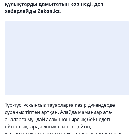
құлықтарды дамытатын көрінеді, деп
хабарлайды Zakon.kz.
Түр-түсі ұсқынсыз тауарларға қазір дүкендерде
сұраныс тіптен артқан. Алайда мамандар ата-
аналарға мұндай адам шошырлық бейнедегі
ойыншықтарды логикасын кеңейтіп,
қызығушылығын оятатын дүниелерге алмастыруға