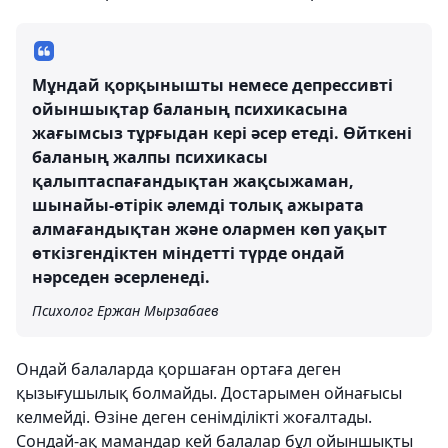
Мұндай қорқынышты немесе депрессивті
ойыншықтар баланың психикасына
жағымсыз тұрғыдан кері әсер етеді. Өйткені
баланың жалпы психикасы
қалыптаспағандықтан жақсыжаман,
шынайы-өтірік әлемді толық ажырата
алмағандықтан және олармен көп уақыт
өткізгендіктен міндетті түрде ондай
нәрседен әсерленеді.
Психолог Ержан Мырзабаев
Ондай балаларда қоршаған ортаға деген
қызығушылық болмайды. Достарымен ойнағысы
келмейді. Өзіне деген сенімділікті жоғалтады.
Сондай-ақ мамандар кей балалар бұл ойыншықты