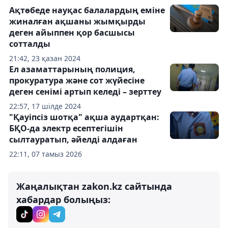
Ақтөбеде науқас балалардың еміне
жиналған ақшаны жымқырды
деген айыппен қор басшысы
сотталды
21:42, 23 қазан 2024
Ел азаматтарының полиция,
прокуратура және сот жүйесіне
деген сенімі артып келеді – зерттеу
22:57, 17 шілде 2024
"Қауіпсіз шотқа" ақша аудартқан:
БҚО-да электр есептегішін
сылтауратып, әйелді алдаған
22:11, 07 тамыз 2026
Жаңалықтан zakon.kz сайтында
хабардар болыңыз: