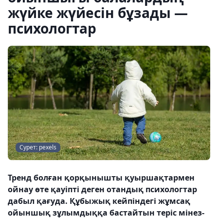
жүйке жүйесін бұзады —
психологтар
Сурет: pexels
Тренд болған қорқынышты қуыршақтармен
ойнау өте қауіпті деген отандық психологтар
дабыл қағуда. Құбыжық кейпіндегі жұмсақ
ойыншық зұлымдыққа бастайтын теріс мінез-