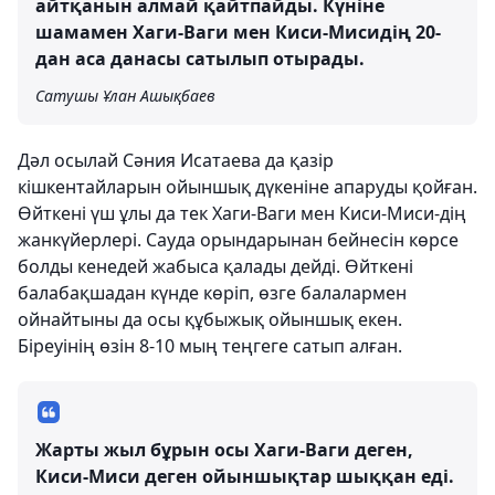
айтқанын алмай қайтпайды. Күніне
шамамен Хаги-Ваги мен Киси-Мисидің 20-
дан аса данасы сатылып отырады.
Сатушы Ұлан Ашықбаев
Дәл осылай Сәния Исатаева да қазір
кішкентайларын ойыншық дүкеніне апаруды қойған.
Өйткені үш ұлы да тек Хаги-Ваги мен Киси-Миси-дің
жанкүйерлері. Сауда орындарынан бейнесін көрсе
болды кенедей жабыса қалады дейді. Өйткені
балабақшадан күнде көріп, өзге балалармен
ойнайтыны да осы құбыжық ойыншық екен.
Біреуінің өзін 8-10 мың теңгеге сатып алған.
Жарты жыл бұрын осы Хаги-Ваги деген,
Киси-Миси деген ойыншықтар шыққан еді.