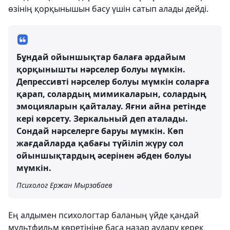
өзінің қорқынышын басу үшін сатып алады дейді.
Бұндай ойыншықтар балаға әрдайым
қорқынышты нәрселер болуы мүмкін.
Депрессивті нәрселер болуы мүмкін соларға
қарап, солардың мимикаларын, солардың
эмоцияларын қайталау. Яғни айна ретінде
кері көрсету. Зеркальный деп аталады.
Сондай нәрселерге баруы мүмкін. Көп
жағдайларда қабағы түйіліп жүру сол
ойыншықтардың әсерінен әбден болуы
мүмкін.
Психолог Ержан Мырзабаев
Ең алдымен психологтар баланың үйде қандай
мультфильм көретініне баса назар аудару керек