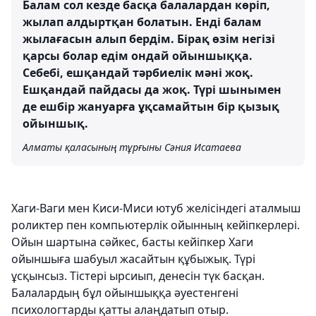
Балам сол кезде басқа балалардан көріп,
жылап алдыртқан болатын. Енді балам
жылағасын алып бердім. Бірақ өзім негізі
қарсы болар едім ондай ойыншыққа.
Себебі, ешқандай тәрбиелік мәні жоқ.
Ешқандай пайдасы да жоқ. Түрі шынымен
де ешбір жануарға ұқсамайтын бір қызық
ойыншық.
Алматы қаласының тұрғыны Сәния Исатаева
Хаги-Ваги мен Киси-Миси ютуб желісіндегі аталмыш
роликтер пен компьютерлік ойынның кейіпкерлері.
Ойын шартына сәйкес, басты кейіпкер Хаги
ойыншыға шабуыл жасайтын құбыжық. Түрі
ұсқынсыз. Тістері ырсиып, денесін түк басқан.
Балалардың бұл ойыншыққа әуестенгені
психологтарды қатты алаңдатып отыр.