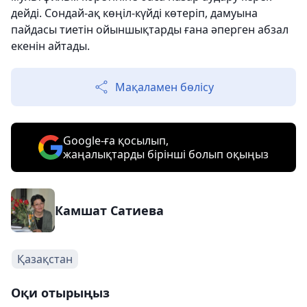
дейді. Сондай-ақ көңіл-күйді көтеріп, дамуына
пайдасы тиетін ойыншықтарды ғана әперген абзал
екенін айтады.
Мақаламен бөлісу
Google-ға қосылып,
жаңалықтарды бірінші болып оқыңыз
Камшат Сатиева
Қазақстан
Оқи отырыңыз