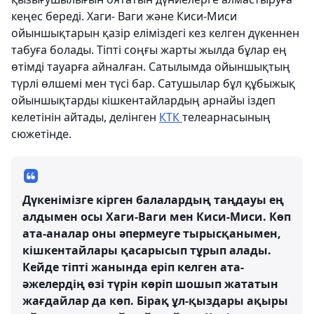
кеңес береді. Хаги- Ваги және Киси-Миси
ойыншықтарын қазір еліміздегі кез келген дүкеннен
табуға болады. Тіпті соңғы жарты жылда бұлар ең
өтімді тауарға айналған. Сатылымда ойыншықтың
түрлі өлшемі мен түсі бар. Сатушылар бұл құбыжық
ойыншықтарды кішкентайлардың арнайы іздеп
келетінін айтады, делінген
КТК
телеарнасының
сюжетінде.
Дүкенімізге кірген балалардың таңдауы ең
алдымен осы Хаги-Ваги мен Киси-Миси. Көп
ата-аналар оны әпермеуге тырысқанымен,
кішкентайлары қасарысып тұрып алады.
Кейде тіпті жанында еріп келген ата-
әжелердің өзі түрін көріп шошып жататын
жағдайлар да көп. Бірақ ұл-қыздары ақыры