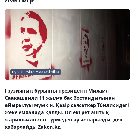
Сурет: Twitter/SaakashviliM
Грузияның бұрынғы президенті Михаил
Саакашвили 11 жылға бас бостандығынан
айырылуы мүмкін. Қазір саясаткер Тбилисидегі
жеке емханада қалды. Ол екі рет аштық
жариялаған соң түрмеден ауыстырылды, деп
хабарлайды Zakon.kz.