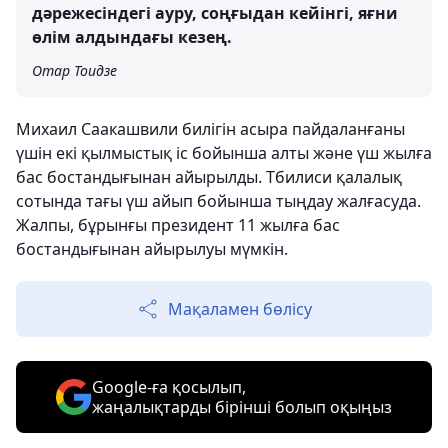
дәрежесіндегі ауру, соңғыдан кейінгі, яғни
өлім алдындағы кезең.
Отар Тоидзе
Михаил Саакашвили билігін асыра пайдаланғаны
үшін екі қылмыстық іс бойынша алты және үш жылға
бас бостандығынан айырылды. Тбилиси қалалық
сотында тағы үш айып бойынша тыңдау жалғасуда.
Жалпы, бұрынғы президент 11 жылға бас
бостандығынан айырылуы мүмкін.
Мақаламен бөлісу
Google-ға қосылып,
жаңалықтарды бірінші болып оқыңыз