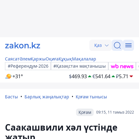
Қаз
Саясат
Әлем
Қаржы
Оқиға
Құқық
Мақалалар
#Референдум-2026
#Қазақстан мақтанышы
+31°
$
469.93
€
541.64
₽
5.71
Басты
Барлық жаңалықтар
Қоғам тынысы
Қоғам
09:15, 11 тамыз 2022
Саакашвили хәл үстінде
жатыр