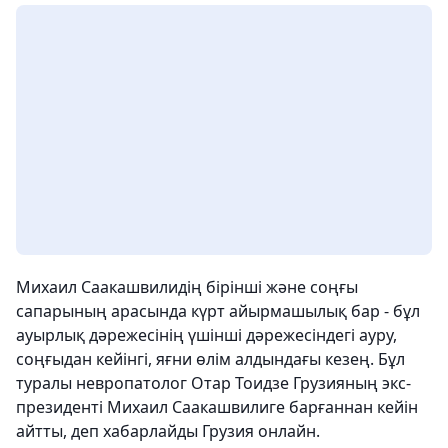
Михаил Саакашвилидің бірінші және соңғы
сапарының арасында күрт айырмашылық бар - бұл
ауырлық дәрежесінің үшінші дәрежесіндегі ауру,
соңғыдан кейінгі, яғни өлім алдындағы кезең. Бұл
туралы невропатолог Отар Тоидзе Грузияның экс-
президенті Михаил Саакашвилиге барғаннан кейін
айтты, деп хабарлайды Грузия онлайн.