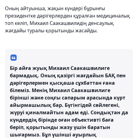
Оның айтуынша, жақын күндері бұрынғы
президентке дәрігерлерден құралған медициналық
топ келіп, Михаил Саакашвилидің денсаулық
жағдайы туралы қорытынды жасайды.
Бір айға жуық Михаил Саакашвилиге
бармадық. Оның қазіргі жағдайын БАҚ пен
дәрігерлермен қысқаша сұхбаттан ғана
білеміз. Менің Михаил Саакашвилиге
бірінші және соңғы сапарым арасында күрт
айырмашылық бар. Бүгінгідей сөйлегені,
жүруі қиналмайтын адам еді. Сондықтан да
күндердің бірінде оған объективті баға
беріп, қорытынды жазу үшін баратын
шығармыз. Бұл үшінші ауырлық