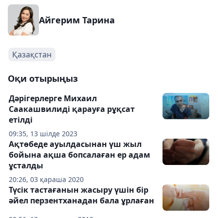
Айгерим Тарина
Қазақстан
Оқи отырыңыз
Дәрігерлерге Михаил
Саакашвилиді қарауға рұқсат
етілді
09:35, 13 шілде 2023
Ақтөбеде ауылдасынан үш жыл
бойына ақша бопсалаған ер адам
ұсталды
20:26, 03 қараша 2020
Түсік тастағанын жасыру үшін бір
әйел перзентханадан бала ұрлаған