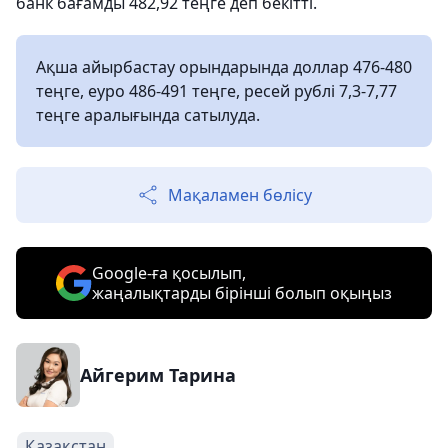
банк бағамды 482,92 теңге деп бекітті.
Ақша айырбастау орындарында доллар 476-480
теңге, еуро 486-491 теңге, ресей рублі 7,3-7,77
теңге аралығында сатылуда.
Мақаламен бөлісу
Google-ға қосылып,
жаңалықтарды бірінші болып оқыңыз
Айгерим Тарина
Қазақстан