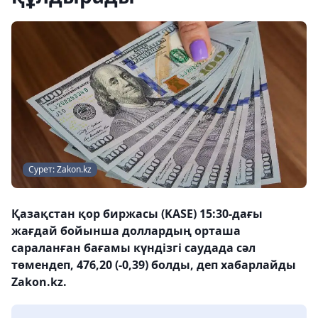
Сурет: Zakon.kz
Қазақстан қор биржасы (KASE) 15:30-дағы
жағдай бойынша доллардың орташа
сараланған бағамы күндізгі саудада сәл
төмендеп, 476,20 (-0,39) болды, деп хабарлайды
Zakon.kz.