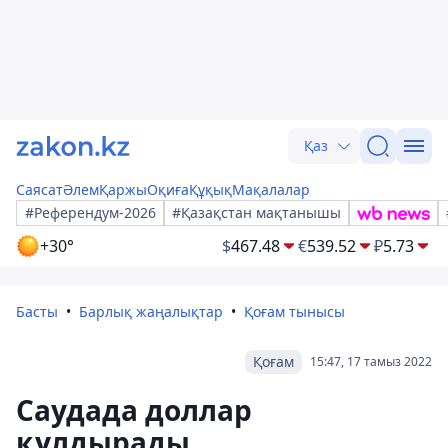
Қаз
Саясат
Әлем
Қаржы
Оқиға
Құқық
Мақалалар
#Референдум-2026
#Қазақстан мақтанышы
+30°
$
467.48
€
539.52
₽
5.73
Басты
Барлық жаңалықтар
Қоғам тынысы
Қоғам
15:47, 17 тамыз 2022
Саудада доллар
құлдырады