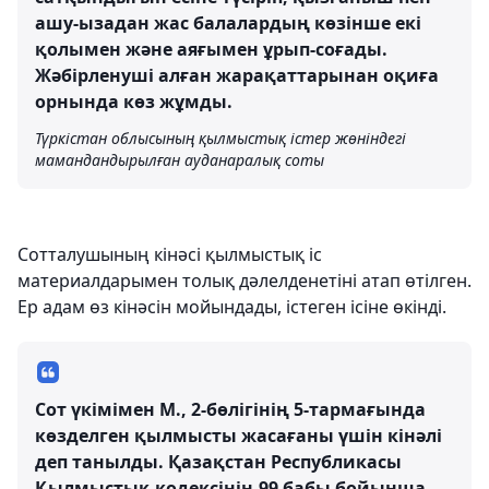
ашу-ызадан жас балалардың көзінше екі
қолымен және аяғымен ұрып-соғады.
Жәбірленуші алған жарақаттарынан оқиға
орнында көз жұмды.
Түркістан облысының қылмыстық істер жөніндегі
мамандандырылған ауданаралық соты
Сотталушының кінәсі қылмыстық іс
материалдарымен толық дәлелденетіні атап өтілген.
Ер адам өз кінәсін мойындады, істеген ісіне өкінді.
Сот үкімімен М., 2-бөлігінің 5-тармағында
көзделген қылмысты жасағаны үшін кінәлі
деп танылды. Қазақстан Республикасы
Қылмыстық кодексінің 99 бабы бойынша