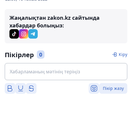
Жаңалықтан zakon.kz сайтында
хабардар болыңыз:
Пікірлер
0
Кіру
Пікір жазу