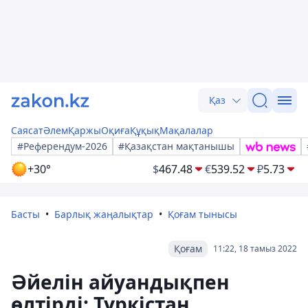
Қаз
Саясат
Әлем
Қаржы
Оқиға
Құқық
Мақалалар
#Референдум-2026
#Қазақстан мақтанышы
+30°
$
467.48
€
539.52
₽
5.73
Басты
Барлық жаңалықтар
Қоғам тынысы
Қоғам
11:22, 18 тамыз 2022
Әйелін айуандықпен
өлтірді: Түркістан