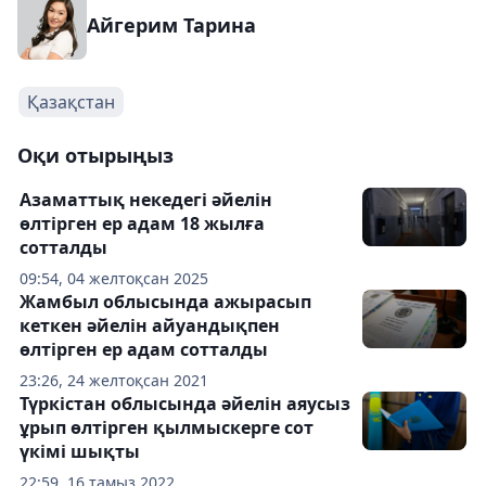
Айгерим Тарина
Қазақстан
Оқи отырыңыз
Азаматтық некедегі әйелін
өлтірген ер адам 18 жылға
сотталды
09:54, 04 желтоқсан 2025
Жамбыл облысында ажырасып
кеткен әйелін айуандықпен
өлтірген ер адам сотталды
23:26, 24 желтоқсан 2021
Түркістан облысында әйелін аяусыз
ұрып өлтірген қылмыскерге сот
үкімі шықты
22:59, 16 тамыз 2022