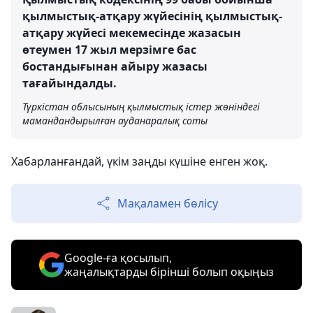
қылмыстық-атқару жүйесінің қылмыстық-
атқару жүйесі мекемесінде жазасын
өтеумен 17 жыл мерзімге бас
бостандығынан айыру жазасы
тағайындалды.
Түркістан облысының қылмыстық істер жөніндегі
мамандандырылған ауданаралық соты
Хабарланғандай, үкім заңды күшіне енген жоқ.
Мақаламен бөлісу
Google-ға қосылып,
жаңалықтарды бірінші болып оқыңыз