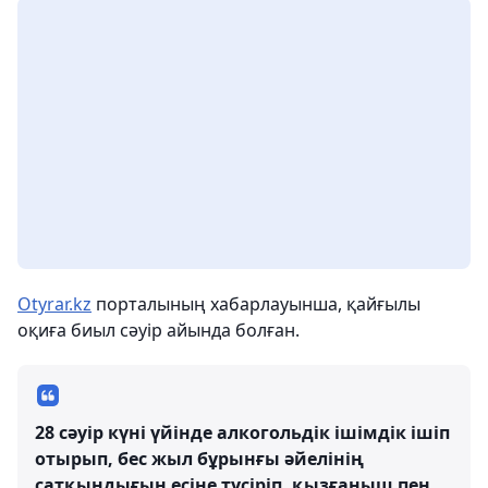
Otyrar.kz
порталының хабарлауынша, қайғылы
оқиға биыл сәуір айында болған.
28 сәуір күні үйінде алкогольдік ішімдік ішіп
отырып, бес жыл бұрынғы әйелінің
сатқындығын есіне түсіріп, қызғаныш пен