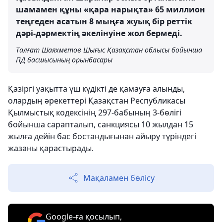
шамамен құны «қара нарықта» 65 миллион
теңгеден асатын 8 мыңға жуық бір реттік
дәрі-дәрмектің әкелінуіне жол бермеді.
Талғат Шаяхметов Шығыс Қазақстан облысы бойынша
ПД басшысының орынбасары
Қазіргі уақытта үш күдікті де қамауға алынды,
олардың әрекеттері Қазақстан Республикасы
Қылмыстық кодексінің 297-бабының 3-бөлігі
бойынша сарапталып, санкциясы 10 жылдан 15
жылға дейін бас бостандығынан айыру түріндегі
жазаны қарастырады.
Мақаламен бөлісу
Google-ға қосылып,