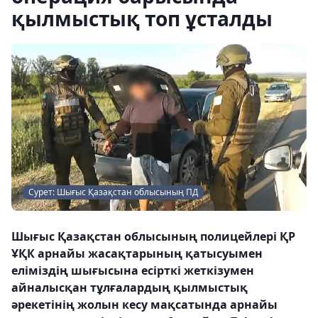
қылмыстық топ ұсталды
Сурет: Шығыс Қазақстан облысының ПД
Шығыс Қазақстан облысының полицейлері ҚР
ҰҚК арнайы жасақтарының қатысуымен
еліміздің шығысына есірткі жеткізумен
айналысқан тұлғалардың қылмыстық
әрекетінің жолын кесу мақсатында арнайы