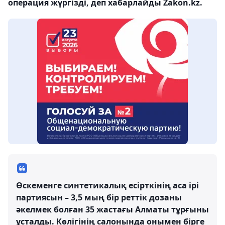
операция жүргізді, деп хабарлайды Zakon.kz.
Өскеменге синтетикалық есірткінің аса ірі
партиясын – 3,5 мың бір реттік дозаны
әкелмек болған 35 жастағы Алматы тұрғыны
ұсталды. Көлігінің салонында онымен бірге