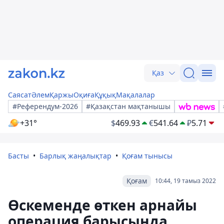
Қаз
Саясат
Әлем
Қаржы
Оқиға
Құқық
Мақалалар
#Референдум-2026
#Қазақстан мақтанышы
+31°
$
469.93
€
541.64
₽
5.71
Басты
Барлық жаңалықтар
Қоғам тынысы
Қоғам
10:44, 19 тамыз 2022
Өскеменде өткен арнайы
операция барысында