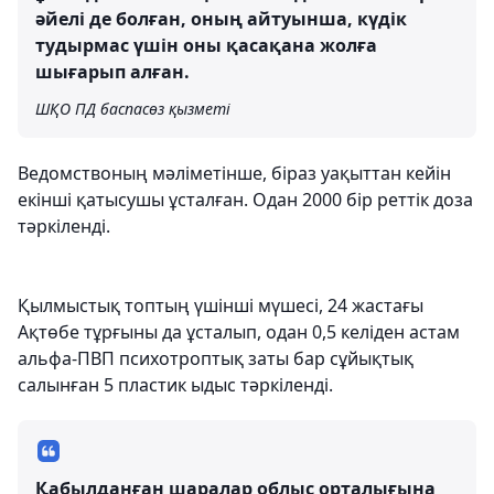
әйелі де болған, оның айтуынша, күдік
тудырмас үшін оны қасақана жолға
шығарып алған.
ШҚО ПД баспасөз қызметі
Ведомствоның мәліметінше, біраз уақыттан кейін
екінші қатысушы ұсталған. Одан 2000 бір реттік доза
тәркіленді.
Қылмыстық топтың үшінші мүшесі, 24 жастағы
Ақтөбе тұрғыны да ұсталып, одан 0,5 келіден астам
альфа-ПВП психотроптық заты бар сұйықтық
салынған 5 пластик ыдыс тәркіленді.
Қабылданған шаралар облыс орталығына