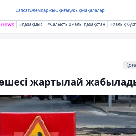
Саясат
Әлем
Қаржы
Оқиға
Құқық
Мақалалар
#Қазақмыс
#Салыстырмалы Қазақстан
#Халық бухг
Қоғ
көшесі жартылай жабылад