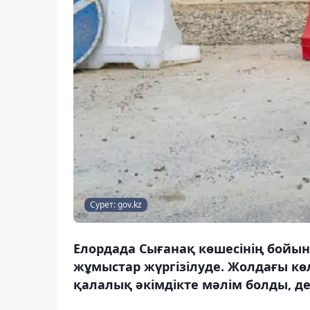
Сурет: gov.kz
Елордада Сығанақ көшесінің бой
жұмыстар жүргізілуде. Жолдағы кө
қалалық әкімдікте мәлім болды, де