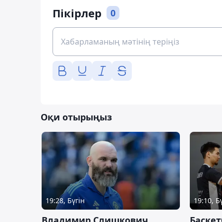
Пікірлер
0
Оқи отырыңыз
19:28, Бүгін
19:10, Б
Владимир Слишкович
Баскет