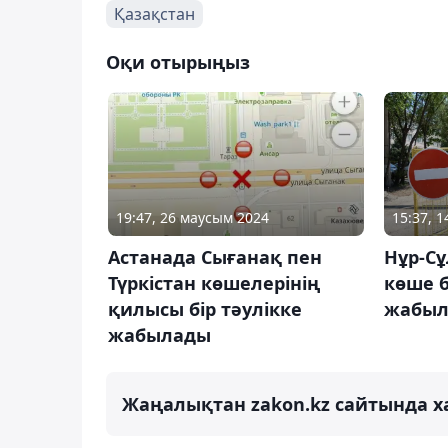
Қазақстан
Оқи отырыңыз
19:47, 26 маусым 2024
15:37, 
Астанада Сығанақ пен
Нұр-С
Түркістан көшелерінің
көше б
қилысы бір тәулікке
жабы
жабылады
Жаңалықтан zakon.kz сайтында х