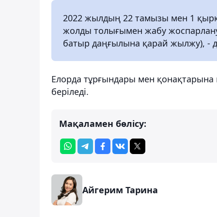
2022 жылдың 22 тамызы мен 1 қыркү
жолды толығымен жабу жоспарлануд
батыр даңғылына қарай жылжу), - 
Елорда тұрғындары мен қонақтарына 
беріледі.
Мақаламен бөлісу:
Айгерим Тарина