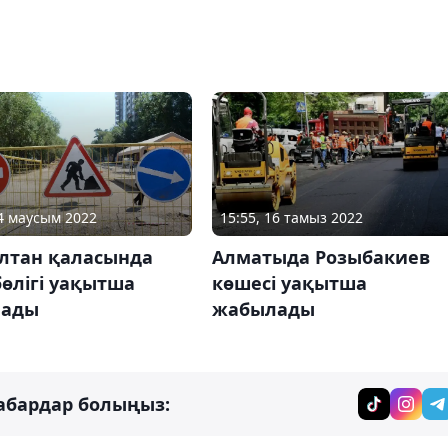
14 маусым 2022
15:55, 16 тамыз 2022
ұлтан қаласында
Алматыда Розыбакиев
өлігі уақытша
көшесі уақытша
лады
жабылады
абардар болыңыз: