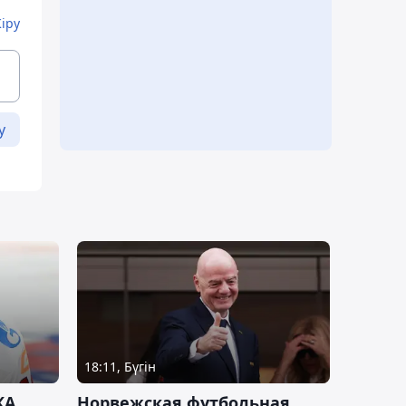
Кіру
у
18:11, Бүгін
КА
Норвежская футбольная