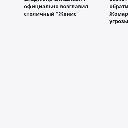
официально возглавил
обрати
столичный "Женис"
Жомарт
угрозы