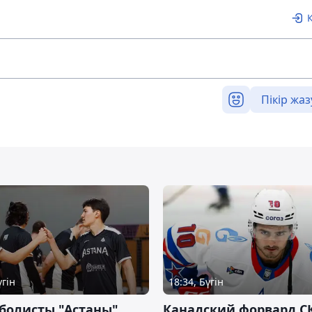
Пікір жаз
үгін
18:34, Бүгін
болисты "Астаны"
Канадский форвард С