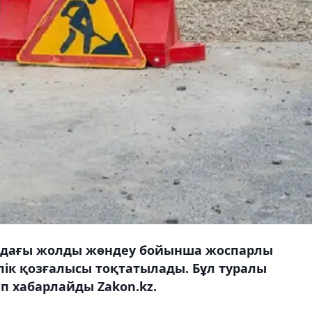
ындағы жолды жөндеу бойынша жоспарлы
лік қозғалысы тоқтатылады. Бұл туралы
п хабарлайды Zakon.kz.