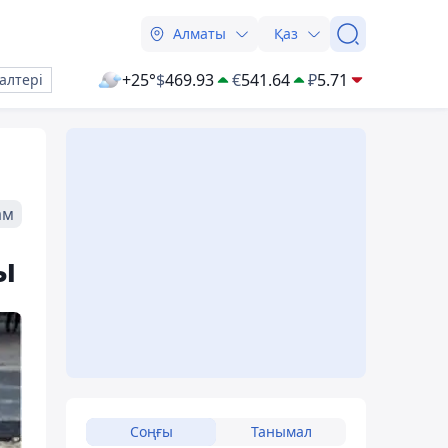
Алматы
Қаз
+25°
$
469.93
€
541.64
₽
5.71
алтері
ам
ы
Соңғы
Танымал