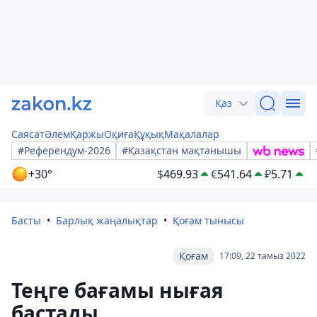
Қаз
Саясат
Әлем
Қаржы
Оқиға
Құқық
Мақалалар
#Референдум-2026
#Қазақстан мақтанышы
+30°
$
469.93
€
541.64
₽
5.71
Басты
Барлық жаңалықтар
Қоғам тынысы
Қоғам
17:09, 22 тамыз 2022
Теңге бағамы нығая
бастады