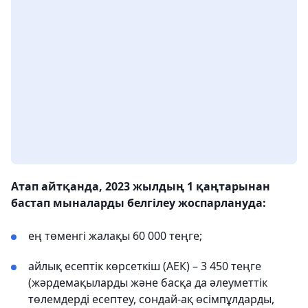
Атап айтқанда, 2023 жылдың 1 қаңтарынан
бастап мыналарды белгілеу жоспарлануда:
ең төменгі жалақы 60 000 теңге;
айлық есептік көрсеткіш (АЕК) – 3 450 теңге
(жәрдемақыларды және басқа да әлеуметтік
төлемдерді есептеу, сондай-ақ өсімпұлдарды,