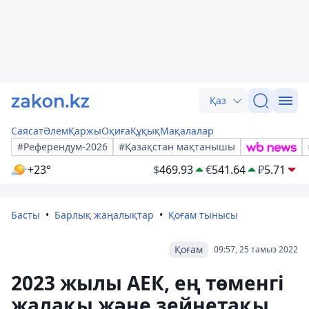
Қаз
Саясат
Әлем
Қаржы
Оқиға
Құқық
Мақалалар
#Референдум-2026
#Қазақстан мақтанышы
+23°
$
469.93
€
541.64
₽
5.71
Басты
Барлық жаңалықтар
Қоғам тынысы
Қоғам
09:57, 25 тамыз 2022
2023 жылы АЕК, ең төменгі
жалақы және зейнетақы