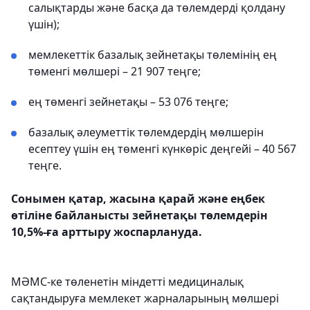
салықтарды және басқа да төлемдерді қолдану
үшін);
мемлекеттік базалық зейнетақы төлемінің ең
төменгі мөлшері – 21 907 теңге;
ең төменгі зейнетақы – 53 076 теңге;
базалық әлеуметтік төлемдердің мөлшерін
есептеу үшін ең төменгі күнкөріс деңгейі – 40 567
теңге.
Сонымен қатар, жасына қарай және еңбек
өтіліне байланысты зейнетақы төлемдерін
10,5%-ға арттыру жоспарлануда.
МӘМС-ке төленетін міндетті медициналық
сақтандыруға мемлекет жарналарының мөлшері