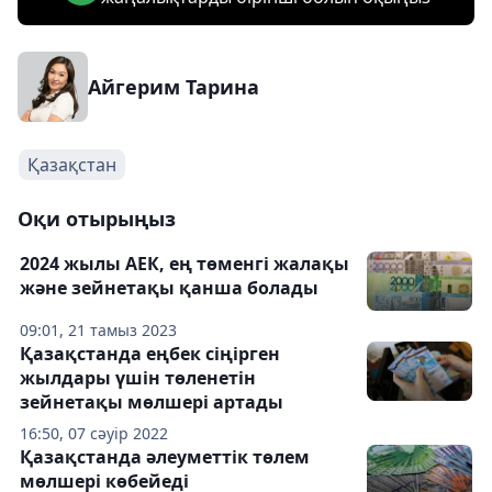
Айгерим Тарина
Қазақстан
Оқи отырыңыз
2024 жылы АЕК, ең төменгі жалақы
және зейнетақы қанша болады
09:01, 21 тамыз 2023
Қазақстанда еңбек сіңірген
жылдары үшін төленетін
зейнетақы мөлшері артады
16:50, 07 сәуір 2022
Қазақстанда әлеуметтік төлем
мөлшері көбейеді