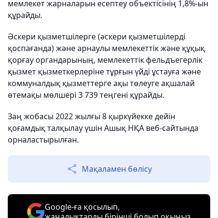
мемлекет жарналарын есептеу объектісінің 1,8%-ын
құрайды.
Әскери қызметшілерге (әскери қызметшілерді
қоспағанда) және арнаулы мемлекеттік және құқық
қорғау органдарының, мемлекеттік фельдъегерлік
қызмет қызметкерлеріне тұрғын үйді ұстауға және
коммуналдық қызметтерге ақы төлеуге ақшалай
өтемақы мөлшері 3 739 теңгені құрайды.
Заң жобасы 2022 жылғы 8 қыркүйекке дейін
қоғамдық талқылау үшін Ашық НҚА веб-сайтында
орналастырылған.
Мақаламен бөлісу
Google-ға қосылып,
жаңалықтарды бірінші болып оқыңыз