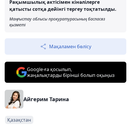
Рақымшылық актісімен кінәлілерге
қатысты сотқа дейінгі тергеу тоқтатылды.
Маңғыстау облысы прокуратурасының баспасөз
қызметі
Мақаламен бөлісу
Google-ға қосылып,
жаңалықтарды бірінші болып оқыңыз
Айгерим Тарина
Қазақстан