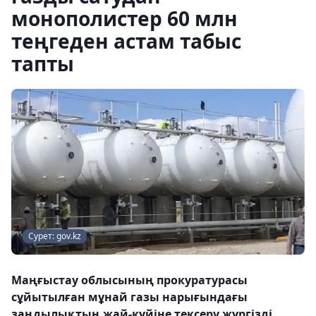
монополистер 60 млн
теңгеден астам табыс
тапты
Сурет: gov.kz
Маңғыстау облысының прокуратурасы
сұйытылған мұнай газы нарығындағы
заңдылықтың жай-күйіне тексеру жүргізді,