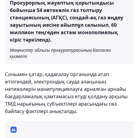
Прокурорлық жауаптың қорытындысы
бойынша 54 автокөлік газ толтыру
станциясының (АГҚС), сондай-ақ газ өңдеу
зауытының иесіне айыппұл салынып, 60
миллион теңгеден астам монополиялық
кіріс тәркіленді.
Маңғыстау облысы прокуратурасының баспасөз
қызметі
Сонымен қатар, қадағалау органында атап
өтілгендей, электрондық сауда алаңының
нәтижелерін манипуляциялауға арналған арнайы
бағдарламалық қамтамасыз етуді қолдану арқылы
ТМД нарығының субъектілері арасындағы сөз
байласу фактілері анықталды.