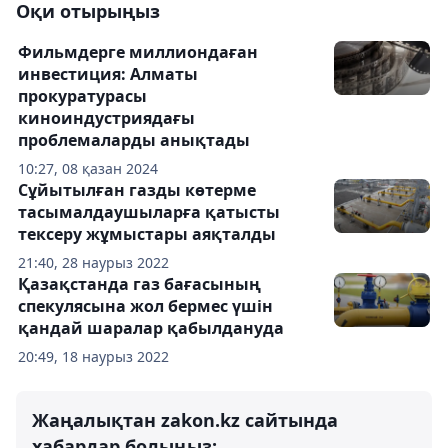
Оқи отырыңыз
Фильмдерге миллиондаған
инвестиция: Алматы
прокуратурасы
киноиндустриядағы
проблемаларды анықтады
10:27, 08 қазан 2024
Сұйытылған газды көтерме
тасымалдаушыларға қатысты
тексеру жұмыстары аяқталды
21:40, 28 наурыз 2022
Қазақстанда газ бағасының
спекулясына жол бермес үшін
қандай шаралар қабылдануда
20:49, 18 наурыз 2022
Жаңалықтан zakon.kz сайтында
хабардар болыңыз: