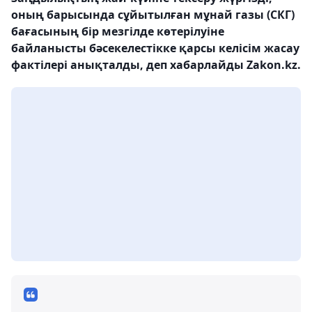
оның барысында сұйытылған мұнай газы (СКГ)
бағасының бір мезгілде көтерілуіне
байланысты бәсекелестікке қарсы келісім жасау
фактілері анықталды, деп хабарлайды Zakon.kz.