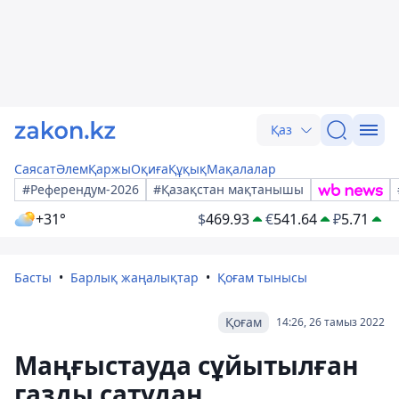
Қаз
Саясат
Әлем
Қаржы
Оқиға
Құқық
Мақалалар
#Референдум-2026
#Қазақстан мақтанышы
+31°
$
469.93
€
541.64
₽
5.71
Басты
Барлық жаңалықтар
Қоғам тынысы
Қоғам
14:26, 26 тамыз 2022
Маңғыстауда сұйытылған
газды сатудан