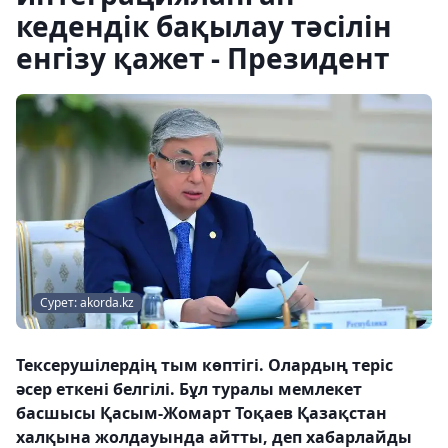
кедендік бақылау тәсілін
енгізу қажет - Президент
Сурет: akorda.kz
Тексерушілердің тым көптігі. Олардың теріс
әсер еткені белгілі. Бұл туралы мемлекет
басшысы Қасым-Жомарт Тоқаев Қазақстан
халқына жолдауында айтты, деп хабарлайды