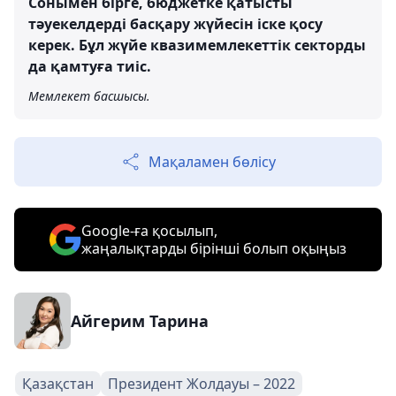
Сонымен бірге, бюджетке қатысты
тәуекелдерді басқару жүйесін іске қосу
керек. Бұл жүйе квазимемлекеттік секторды
да қамтуға тиіс.
Мемлекет басшысы.
Мақаламен бөлісу
Google-ға қосылып,
жаңалықтарды бірінші болып оқыңыз
Айгерим Тарина
Қазақстан
Президент Жолдауы – 2022