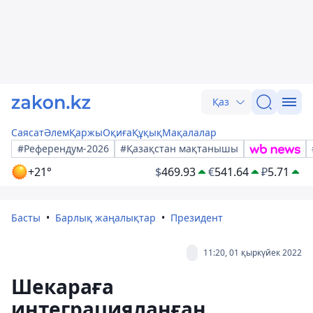
Қаз
Саясат
Әлем
Қаржы
Оқиға
Құқық
Мақалалар
#Референдум-2026
#Қазақстан мақтанышы
+21°
$
469.93
€
541.64
₽
5.71
Басты
Барлық жаңалықтар
Президент
11:20, 01 қыркүйек 2022
Шекараға
интеграцияланған