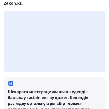
Zakon.kz.
Шекараға интеграцияланған кедендік
бақылау тәсілін енгізу қажет. Кедендік
рәсімдеу орталықтары «бір терезе»