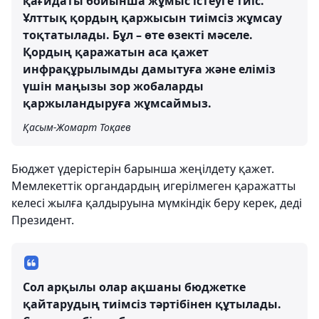
қағидаты бойынша жұмыс істеуге тиіс.
Ұлттық қордың қаржысын тиімсіз жұмсау
тоқтатылады. Бұл – өте өзекті мәселе.
Қордың қаражатын аса қажет
инфрақұрылымды дамытуға және еліміз
үшін маңызы зор жобаларды
қаржыландыруға жұмсаймыз.
Қасым-Жомарт Тоқаев
Бюджет үдерістерін барынша жеңілдету қажет.
Мемлекеттік органдардың игерілмеген қаражатты
келесі жылға қалдыруына мүмкіндік беру керек, деді
Президент.
Сол арқылы олар ақшаны бюджетке
қайтарудың тиімсіз тәртібінен құтылады.