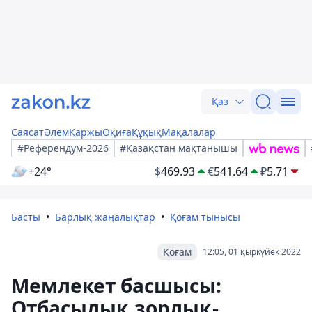
Қаз
Саясат
Әлем
Қаржы
Оқиға
Құқық
Мақалалар
#Референдум-2026
#Қазақстан мақтанышы
+24°
$
469.93
€
541.64
₽
5.71
Басты
Барлық жаңалықтар
Қоғам тынысы
Қоғам
12:05, 01 қыркүйек 2022
Мемлекет басшысы:
Отбасылық зорлық-