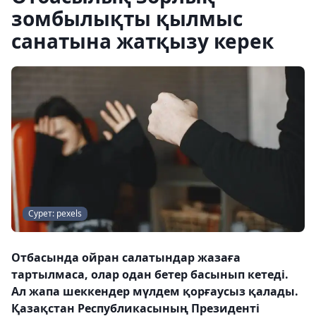
зомбылықты қылмыс
санатына жатқызу керек
Сурет: pexels
Отбасында ойран салатындар жазаға
тартылмаса, олар одан бетер басынып кетеді.
Ал жапа шеккендер мүлдем қорғаусыз қалады.
Қазақстан Республикасының Президенті