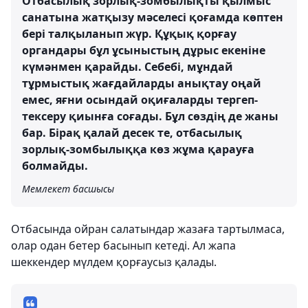
Отбасылық зорлық-зомбылықты қылмыс
санатына жатқызу мәселесі қоғамда көптен
бері талқыланып жүр. Құқық қорғау
органдары бұл ұсыныстың дұрыс екеніне
күмәнмен қарайды. Себебі, мұндай
тұрмыстық жағдайларды анықтау оңай
емес, яғни осындай оқиғаларды тергеп-
тексеру қиынға соғады. Бұл сөздің де жаны
бар. Бірақ қалай десек те, отбасылық
зорлық-зомбылыққа көз жұма қарауға
болмайды.
Мемлекет басшысы
Отбасында ойран салатындар жазаға тартылмаса,
олар одан бетер басынып кетеді. Ал жапа
шеккендер мүлдем қорғаусыз қалады.