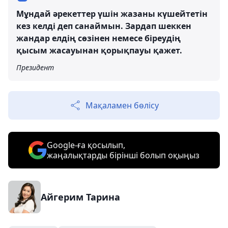
Мұндай әрекеттер үшін жазаны күшейтетін
кез келді деп санаймын. Зардап шеккен
жандар елдің сөзінен немесе біреудің
қысым жасауынан қорықпауы қажет.
Президент
Мақаламен бөлісу
Google-ға қосылып,
жаңалықтарды бірінші болып оқыңыз
Айгерим Тарина