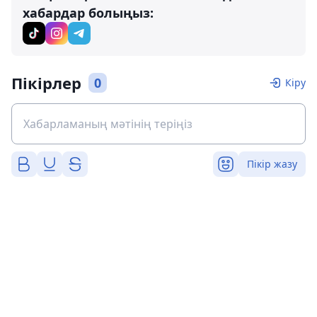
хабардар болыңыз:
Пікірлер
0
Кіру
Пікір жазу