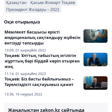
Қазақстан
Қасым-Жомарт Тоқаев
Президент Жолдауы – 2022
Оқи отырыңыз
Мемлекет басшысы ерікті
медициналық сақтандыру жүйесін
енгізуді тапсырды
13:09, 01 қыркүйек 2022
Тоқаев: Ұлттық табыстың игілігін
жұрттың бәрі бірдей көріп отырған
жоқ
11:14, 01 қыркүйек 2022
Тоқаев: Біз басты байлығымыз –
Тәуелсіздікті сақтауымыз қажет
13:36, 16 наурыз 2022
Жаңалықтан zakon.kz сайтында