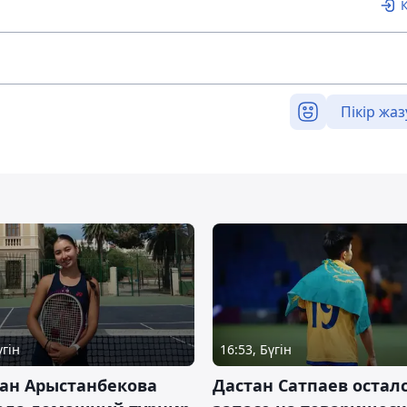
Пікір жаз
үгін
16:53, Бүгін
ан Арыстанбекова
Дастан Сатпаев осталс