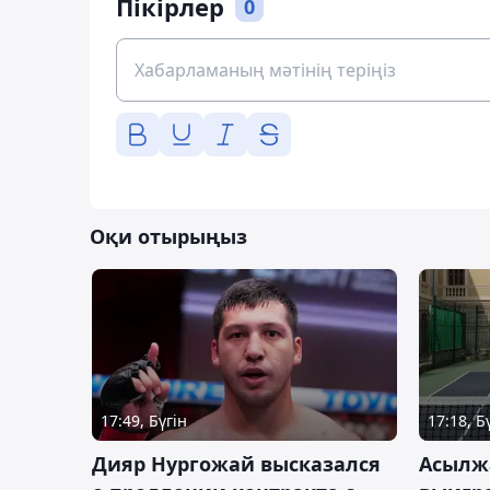
Пікірлер
0
Оқи отырыңыз
17:49, Бүгін
17:18, Б
Дияр Нургожай высказался
Асылж