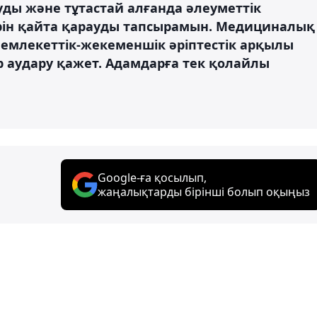
уды және тұтастай алғанда әлеуметтік
рін қайта қарауды тапсырамын. Медициналық
емлекеттік-жекеменшік әріптестік арқылы
р аудару қажет. Адамдарға тек қолайлы
Google-ға қосылып,
жаңалықтарды бірінші болып оқыңыз