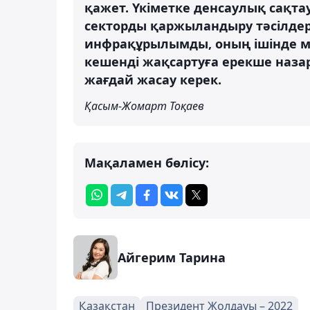
қажет. Үкіметке денсаулық сақта
секторды қаржыландыру тәсілде
инфрақұрылымды, оның ішінде м
кешенді жақсартуға ерекше наза
жағдай жасау керек.
Қасым-Жомарт Тоқаев
Мақаламен бөлісу:
Айгерим Тарина
Қазақстан
Президент Жолдауы – 2022