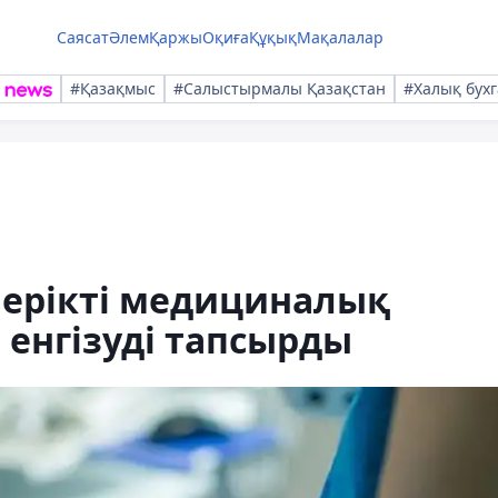
Саясат
Әлем
Қаржы
Оқиға
Құқық
Мақалалар
#Қазақмыс
#Салыстырмалы Қазақстан
#Халық бухг
ерікті медициналық
 енгізуді тапсырды