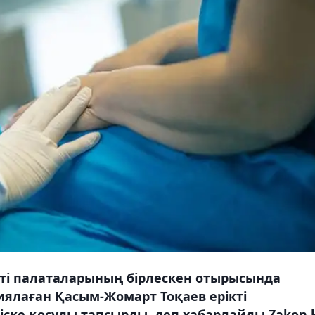
ті палаталарының бірлескен отырысында
ялаған Қасым-Жомарт Тоқаев ерікті
ске қосуды тапсырды, деп хабарлайды Zakon.k