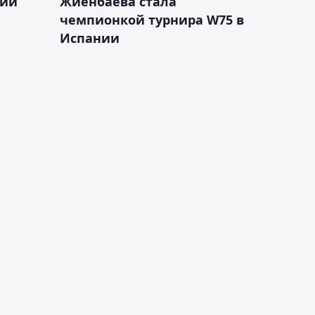
кий
Жиенбаева стала
чемпионкой турнира W75 в
Испании