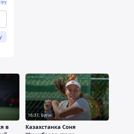
Кіру
у
16:37, Бүгін
я в
Казахстанка Соня