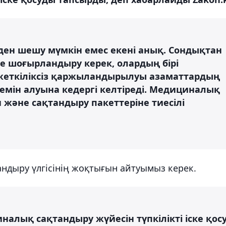
ден шешу мүмкін емес екені анық. Сондықтан
е шоғырландыру керек, олардың бірі
жеткіліксіз қаржыландырылуы азаматтардың
емін алуына кедергі келтіреді. Медициналық
 және сақтандыру пакеттеріне тиесілі
ндыру үлгісінің жоқтығын айтуымыз керек.
налық сақтандыру жүйесін түпкілікті іске қос