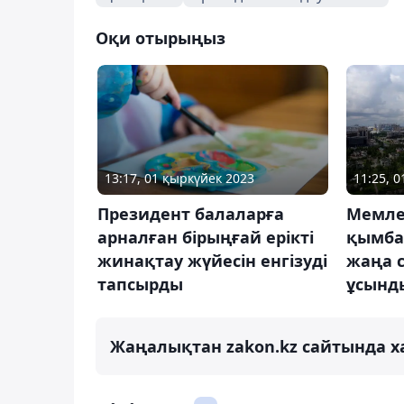
Оқи отырыңыз
13:17, 01 қыркүйек 2023
11:25, 
Президент балаларға
Мемле
арналған бірыңғай ерікті
қымбат
жинақтау жүйесін енгізуді
жаңа с
тапсырды
ұсынд
Жаңалықтан zakon.kz сайтында х