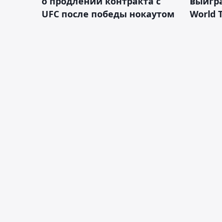
о продлении контракта с
выигр
UFC после победы нокаутом
World 