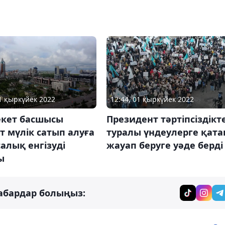
01 қыркүйек 2022
12:44, 01 қыркүйек 2022
кет басшысы
Президент тәртіпсіздікт
 мүлік сатып алуға
туралы үндеулерге қата
алық енгізуді
жауап беруге уәде берді
ы
абардар болыңыз: