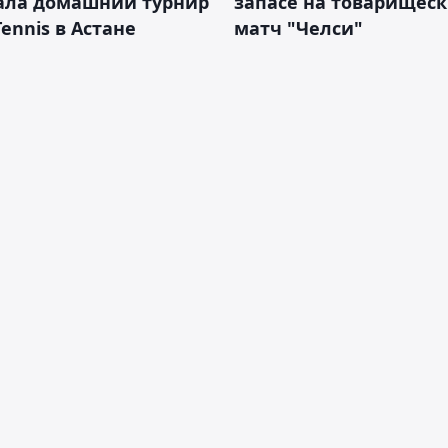
ала домашний турнир
запасе на товарищес
Tennis в Астане
матч "Челси"