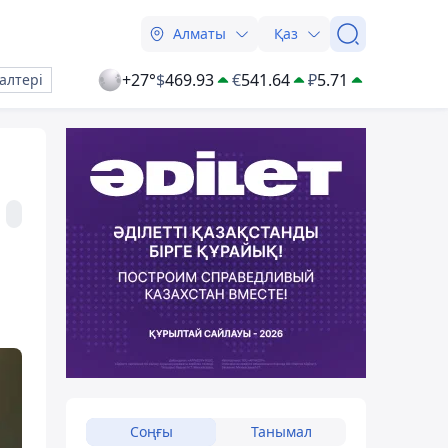
Алматы
Қаз
+27°
$
469.93
€
541.64
₽
5.71
алтері
Соңғы
Танымал