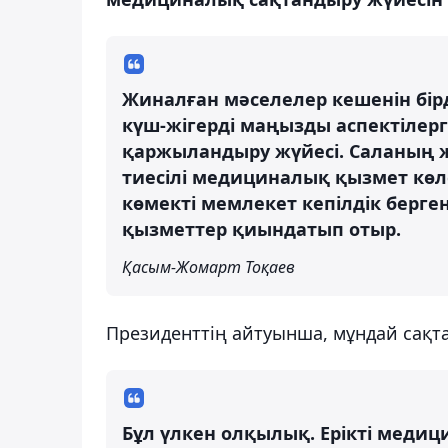
Жиналған мәселелер кешенін бір
күш-жігерді маңызды аспектілерг
қаржыландыру жүйесі. Саланың 
тиесілі медициналық қызмет көл
көмекті мемлекет кепілдік берген
қызметтер қиындатып отыр.
Қасым-Жомарт Тоқаев
Президенттің айтуынша, мұндай сақта
Бұл үлкен олқылық. Ерікті медици