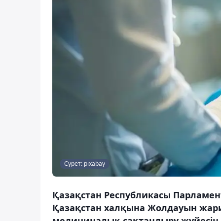
Сурет: pixabay
Қазақстан Республикасы Парламен
Қазақстан халқына Жолдауын жари
медициналық сақтандыру жүйесін і