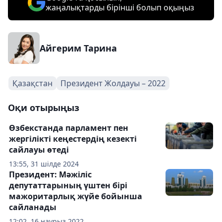
жаңалықтарды бірінші болып оқыңыз
Айгерим Тарина
Қазақстан
Президент Жолдауы – 2022
Оқи отырыңыз
Өзбекстанда парламент пен
жергілікті кеңестердің кезекті
сайлауы өтеді
13:55, 31 шілде 2024
Президент: Мәжіліс
депутаттарының үштен бірі
мажоритарлық жүйе бойынша
сайланады
12:02, 16 наурыз 2022