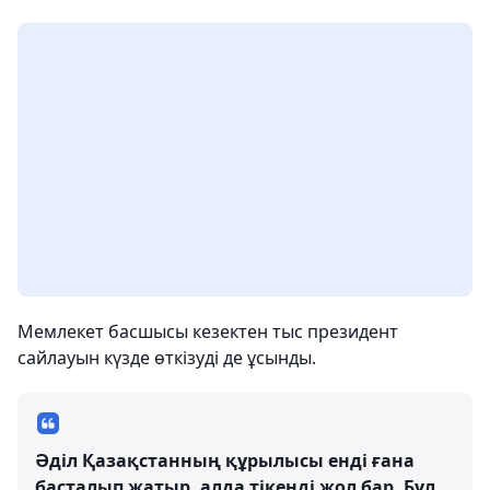
Мемлекет басшысы кезектен тыс президент
сайлауын күзде өткізуді де ұсынды.
Әділ Қазақстанның құрылысы енді ғана
басталып жатыр, алда тікенді жол бар. Бұл