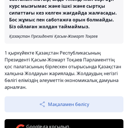
курс мызғымас және ішкі және сыртқы
сипаттағы кез келген жағдайда жалғасады.
Бос жұмыс пен саботажға орын болмайды.
Біз ойлаған жолдан таймаймыз.
Қазақстан Президенті Қасым-Жомарт Тоқаев
1 қыркүйекте Қазақстан Республикасының
Президенті Қасым-Жомарт Тоқаев Парламенттің
қос палатасының бірлескен отырысында Қазақстан
халқына Жолдауын жариялады. Жолдаудың негізгі
бөлігі еліміздің әлеуметтік-экономикалық дамуына
арналған.
Мақаламен бөлісу
Google-ға қосылып,