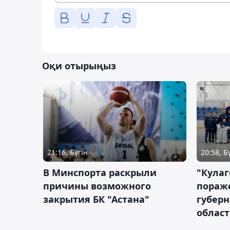
Оқи отырыңыз
21:16, Бүгін
20:58, Б
В Минспорта раскрыли
"Кулаг
причины возможного
пораж
закрытия БК "Астана"
губерн
облас