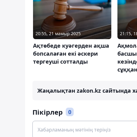
20:55, 21 мамыр 2025
21:15, 1
Ақтөбеде куәгерден ақша
Ақмол
бопсалаған екі әскери
басшы
тергеуші сотталды
кезін
сұққа
Жаңалықтан zakon.kz сайтында х
Пікірлер
0