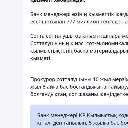
Банк менеджері өзінің қызметтік жағ
есепшотынан 777 миллион теңгеден 
Сотта сотталушы өз кінәсін ішінара м
Сотталушының кінәсі сот-экономика
қылмыстық істің басқа материалдарым
қызметі.
Прокурор сотталушыны 10 жыл мерзім
жыл 8 айға бас бостандығынан айыру
болғандықтан, сот жазаны жеңілдетке
Банк менеджері ҚР Қылмыстық коде
кінәлі деп танылып, 5 жылға бас 