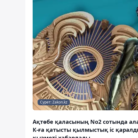
Сурет: Zakon.kz
Ақтөбе қаласының No2 сотында ал
К-ға қатысты қылмыстық іс қаралды
қызметі хабарлады.