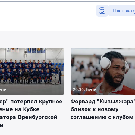
Пікір жаз
үгін
20:36, Бүгін
ер" потерпел крупное
Форвард "Кызылжара"
ение на Кубке
близок к новому
атора Оренбургской
соглашению с клубом
ти