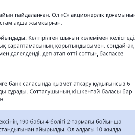
дайын пайдаланған. Ол «С» акционерлік қоғамыны
астам ақша жымқырған.
ойындады. Келтірілген шығын көлемімен келіспеді
лық сараптамасының қорытындысымен, сондай-ақ
ен дәлелденді, деп атап өтті соттың баспасөз
ге банк саласында қызмет атқару құқығынсыз 6
ды сұрады. Сотталушының кішкентай баласы бар
н.
ксінің 190-бабы 4-бөлігі 2-тармағы бойынша
бостандығынан айырылды. Ол алдағы 10 жылда