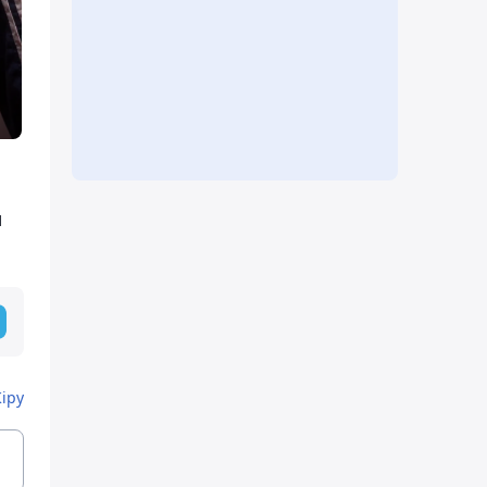
ы
Кіру