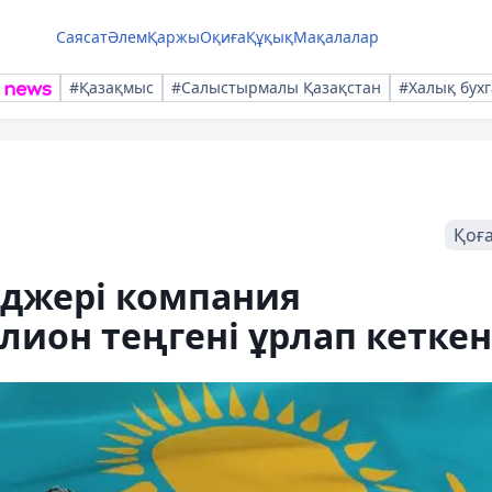
Саясат
Әлем
Қаржы
Оқиға
Құқық
Мақалалар
#Қазақмыс
#Салыстырмалы Қазақстан
#Халық бухг
Қоғ
еджері компания
ион теңгені ұрлап кеткен