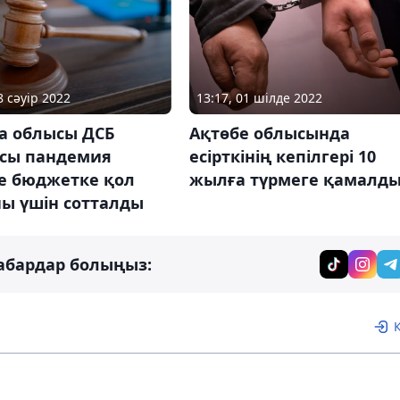
8 сәуір 2022
13:17, 01 шілде 2022
а облысы ДСБ
Ақтөбе облысында
сы пандемия
есірткінің кепілгері 10
де бюджетке қол
жылға түрмеге қамалд
ны үшін сотталды
абардар болыңыз: