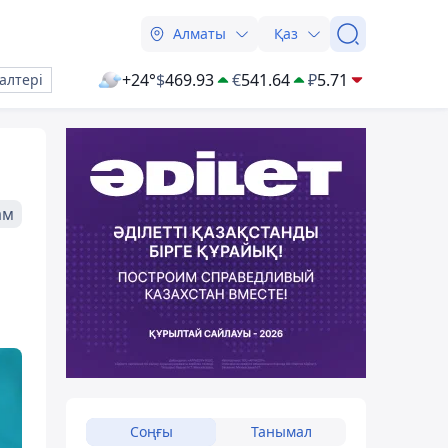
Алматы
Қаз
+24°
$
469.93
€
541.64
₽
5.71
алтері
ам
Соңғы
Танымал