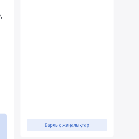
ң
.
Барлық жаңалықтар