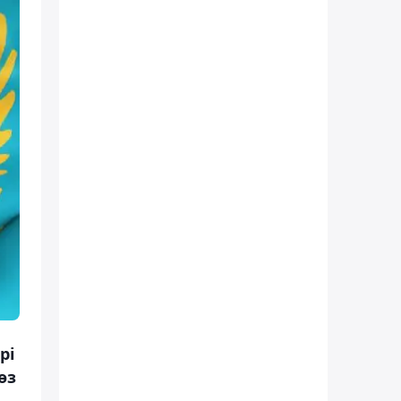
рі
өз