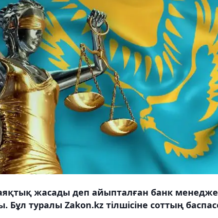
аяқтық жасады деп айыпталған банк менедже
. Бұл туралы Zakon.kz тілшісіне соттың баспас