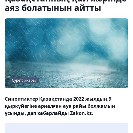
аяз болатынын айтты
Сурет: pixabay
Синоптиктер Қазақстанда 2022 жылдың 9
қыркүйегіне арналған ауа райы болжамын
ұсынды, деп хабарлайды Zakon.kz.