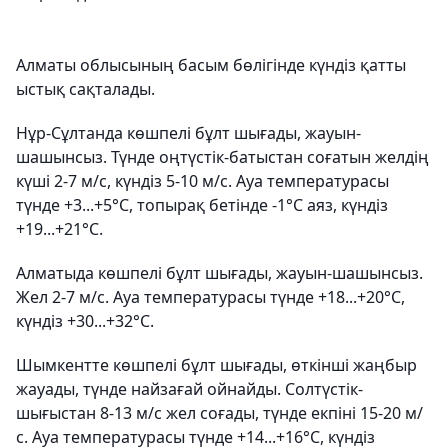
Алматы облысының басым бөлігінде күндіз қатты
ыстық сақталады.
Нұр-Сұлтанда көшпелі бұлт шығады, жауын-
шашынсыз. Түнде оңтүстік-батыстан соғатын желдің
күші 2-7 м/с, күндіз 5-10 м/с. Ауа температурасы
түнде +3...+5°С, топырақ бетінде -1°C аяз, күндіз
+19...+21°С.
Алматыда көшпелі бұлт шығады, жауын-шашынсыз.
Жел 2-7 м/с. Ауа температурасы түнде +18...+20°С,
күндіз +30...+32°С.
Шымкентте көшпелі бұлт шығады, өткінші жаңбыр
жауады, түнде найзағай ойнайды. Солтүстік-
шығыстан 8-13 м/с жел соғады, түнде екпіні 15-20 м/
с. Ауа температурасы түнде +14...+16°С, күндіз