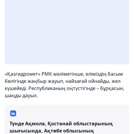
«Қазгидромет» РМК мәліметінше, еліміздің басым
бөлігінде жаңбыр жауып, найзағай ойнайды, жел
күшейеді. Республиканың оңтүстігінде – бұрқасын,
шаңды дауыл.
Түнде Ақмола, Қостанай облыстарының
шығысында, Ақтөбе облысының