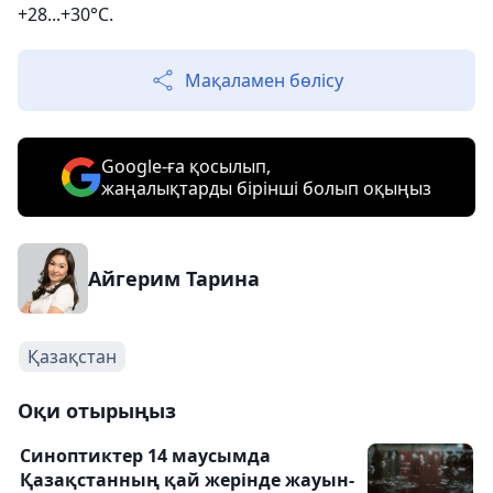
+28...+30°С.
Мақаламен бөлісу
Google-ға қосылып,
жаңалықтарды бірінші болып оқыңыз
Айгерим Тарина
Қазақстан
Оқи отырыңыз
Синоптиктер 14 маусымда
Қазақстанның қай жерінде жауын-