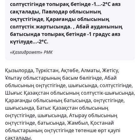
солтүстігінде топырақ бетінде -1...-2°С аяз
сақталады, Павлодар облысының
оңтүстігінде, Қарағанды ​​облысының
солтүстік жартысында. , Абай ауданының
батысында топырақ бетінде -1 градус аяз
күтілуде...-2°C.
«Қазгидромет» РМК
Қызылорда, Түркістан, Ақтөбе, Алматы, Жетісу,
Ұлытау облыстарының басым бөлігінде, Абай
облысының оңтүстігінде, шығысында, солтүстігінде,
Шығыс Қазақстан облысының солтүстік-шығысында,
Қарағанды ​​облысының батысында, оңтүстігінде,
шығысында, Батыс Қазақстан облысының
оңтүстігінде, шығысында, Атырау облысының
оңтүстігінде, батысында, Жамбыл, Қостанай
облыстарының оңтүстігінде төтенше өрт қаупі
сақталады.