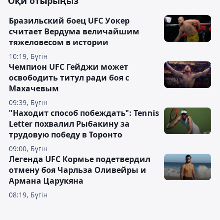
Оқи отырыңыз
Бразильский боец UFC Уокер
считает Вердума величайшим
тяжеловесом в истории
10:19, Бүгін
Чемпион UFC Гейджи может
освободить титул ради боя с
Махачевым
09:39, Бүгін
"Находит способ побеждать": Tennis
Letter похвалил Рыбакину за
трудовую победу в Торонто
09:00, Бүгін
Легенда UFC Кормье подетвердил
отмену боя Чарльза Оливейры и
Армана Царукяна
08:19, Бүгін