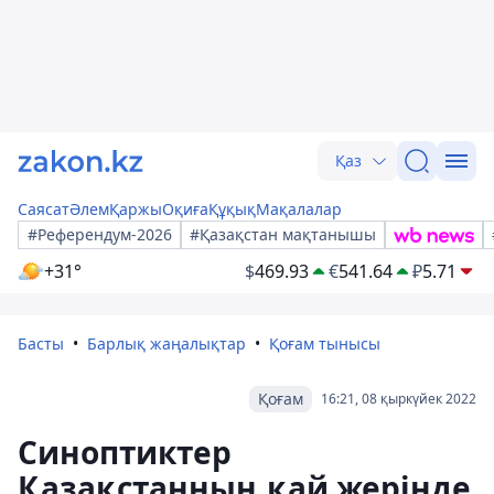
Қаз
Саясат
Әлем
Қаржы
Оқиға
Құқық
Мақалалар
#Референдум-2026
#Қазақстан мақтанышы
+31°
$
469.93
€
541.64
₽
5.71
Басты
Барлық жаңалықтар
Қоғам тынысы
Қоғам
16:21, 08 қыркүйек 2022
Синоптиктер
Қазақстанның қай жерінде