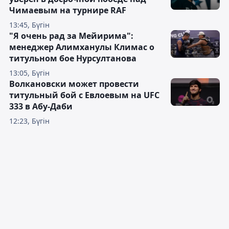
Чимаевым на турнире RAF
13:45, Бүгін
"Я очень рад за Мейирима":
менеджер Алимханулы Климас о
титульном бое Нурсултанова
13:05, Бүгін
Волкановски может провести
титульный бой с Евлоевым на UFC
333 в Абу-Даби
12:23, Бүгін