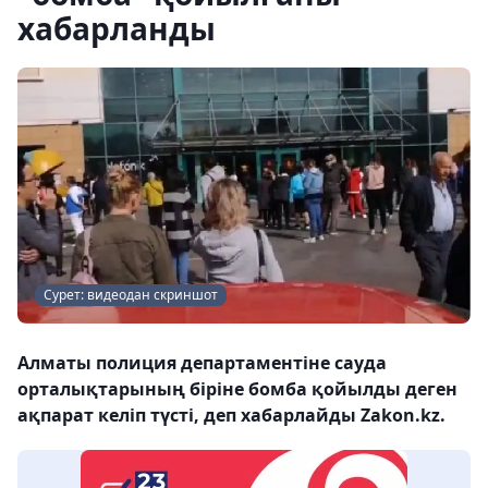
хабарланды
Сурет: видеодан скриншот
Алматы полиция департаментіне сауда
орталықтарының біріне бомба қойылды деген
ақпарат келіп түсті, деп хабарлайды Zakon.kz.