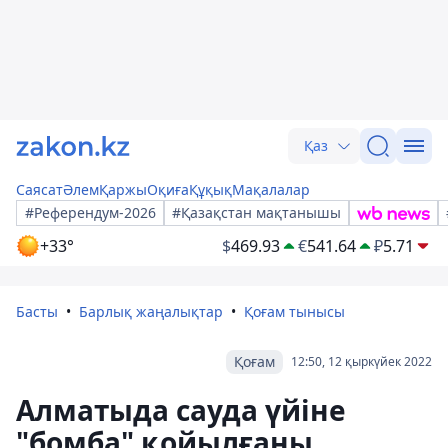
Қаз
Саясат
Әлем
Қаржы
Оқиға
Құқық
Мақалалар
#Референдум-2026
#Қазақстан мақтанышы
+33°
$
469.93
€
541.64
₽
5.71
Басты
Барлық жаңалықтар
Қоғам тынысы
Қоғам
12:50, 12 қыркүйек 2022
Алматыда сауда үйіне
"бомба" қойылғаны