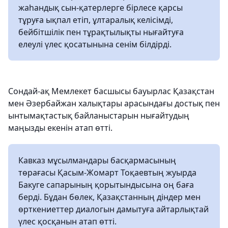
жаһандық сын-қатерлерге бірлесе қарсы
тұруға ықпал етіп, ұлтаралық келісімді,
бейбітшілік пен тұрақтылықты нығайтуға
елеулі үлес қосатынына сенім білдірді.
Сондай-ақ Мемлекет басшысы бауырлас Қазақстан
мен Әзербайжан халықтары арасындағы достық пен
ынтымақтастық байланыстарын нығайтудың
маңызды екенін атап өтті.
Кавказ мұсылмандары басқармасының
төрағасы Қасым-Жомарт Тоқаевтың жуырда
Бакуге сапарының қорытындысына оң баға
берді. Бұдан бөлек, Қазақстанның діндер мен
өрткениеттер диалогын дамытуға айтарлықтай
үлес қосқанын атап өтті.