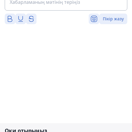
Пікір жазу
Оқи отырыңыз