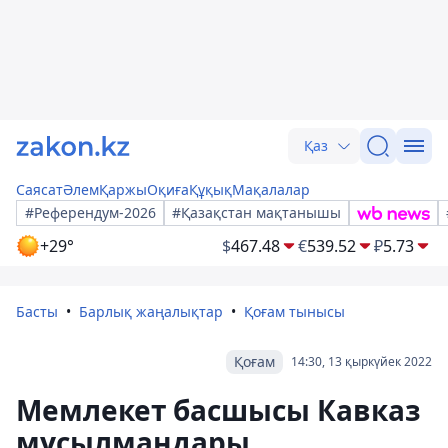
Қаз
Саясат
Әлем
Қаржы
Оқиға
Құқық
Мақалалар
#Референдум-2026
#Қазақстан мақтанышы
+29°
$
467.48
€
539.52
₽
5.73
Басты
Барлық жаңалықтар
Қоғам тынысы
Қоғам
14:30, 13 қыркүйек 2022
Мемлекет басшысы Кавказ
мұсылмандары