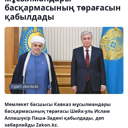
басқармасының төрағасын
қабылдады
Сурет: akorda.kz
Мемлекет басшысы Кавказ мұсылмандары
басқармасының төрағасы Шейх-уль Ислам
Аллашүкір Паша-Задені қабылдады, деп
хабарлайды Zakon.kz.