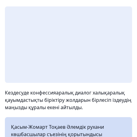
Кездесуде конфессияаралық диалог халықаралық
қауымдастықты біріктіру жолдарын бірлесіп іздеудің
маңызды құралы екені айтылды.
Қасым-Жомарт Тоқаев Әлемдік рухани
көшбасшылар съезінің қорытындысы