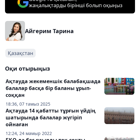
жаңалықтарды бірінші болып оқыңыз
Айгерим Тарина
Қазақстан
Оқи отырыңыз
Ақтауда жекеменшік балабақшада
балалар басқа бір баланы ұрып-
соққан
18:36, 07 тамыз 2025
Ақтауда 14 қабатты тұрғын үйдің
шатырында балалар жүгіріп
ойнаған
12:24, 24 мамыр 2022
БҚО-да бес сиырды тоқ соқты