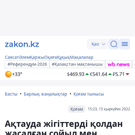
Қаз
Саясат
Әлем
Қаржы
Оқиға
Құқық
Мақалалар
#Референдум-2026
#Қазақстан мақтанышы
+33°
$
469.93
€
541.64
₽
5.71
Басты
Барлық жаңалықтар
Қоғам тынысы
Қоғам
15:23, 15 қыркүйек 2022
Ақтауда жігіттерді қолдан
жасалған сойыл мен