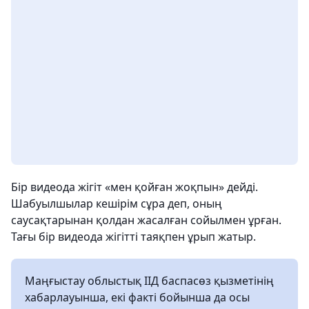
Бір видеода жігіт «мен қойған жоқпын» дейді.
Шабуылшылар кешірім сұра деп, оның
саусақтарынан қолдан жасалған сойылмен ұрған.
Тағы бір видеода жігітті таяқпен ұрып жатыр.
Маңғыстау облыстық ІІД баспасөз қызметінің
хабарлауынша, екі факті бойынша да осы