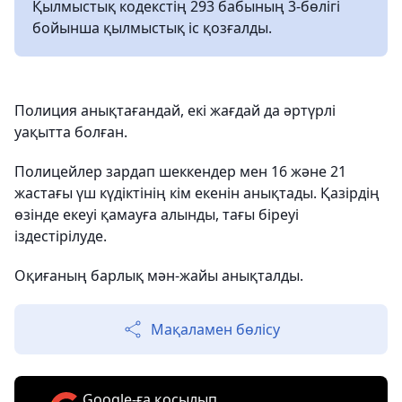
Қылмыстық кодекстің 293 бабының 3-бөлігі
бойынша қылмыстық іс қозғалды.
Полиция анықтағандай, екі жағдай да әртүрлі
уақытта болған.
Полицейлер зардап шеккендер мен 16 және 21
жастағы үш күдіктінің кім екенін анықтады. Қазірдің
өзінде екеуі қамауға алынды, тағы біреуі
іздестірілуде.
Оқиғаның барлық мән-жайы анықталды.
Мақаламен бөлісу
Google-ға қосылып,