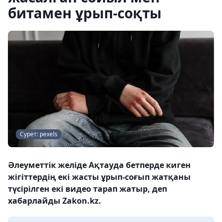
битамен ұрып-соқты
Сурет: pexels
Әлеуметтік желіде Ақтауда бетперде киген
жігіттердің екі жасты ұрып-соғып жатқаны
түсірілген екі видео тарап жатыр, деп
хабарлайды Zakon.kz.