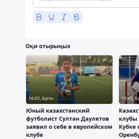
Оқи отырыңыз
16:07, Бүгін
15:45, Б
Юный казахстанский
Казах
футболист Султан Даулетов
клубы 
заявил о себе в европейском
Кубке 
клубе
Оренбу