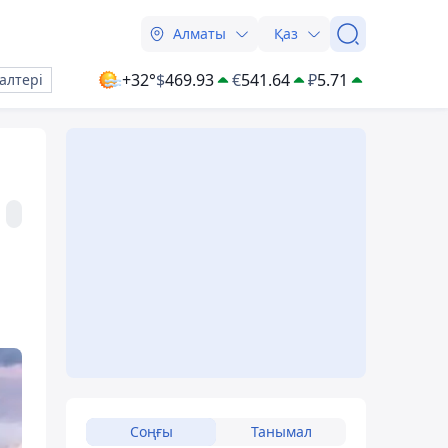
Алматы
Қаз
+32°
$
469.93
€
541.64
₽
5.71
алтері
Соңғы
Танымал