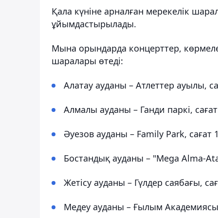
Қала күніне арналған мерекелік шара
ұйымдастырылады.
Мына орындарда концерттер, көрмеле
шаралары өтеді:
Алатау ауданы – Атлеттер ауылы, са
Алмалы ауданы – Ганди паркі, сағат 
Әуезов ауданы – Family Park, сағат 1
Бостандық ауданы – "Mega Alma-Ata"
Жетісу ауданы – Гүлдер саябағы, сағ
Медеу ауданы – Ғылым Академиясы 