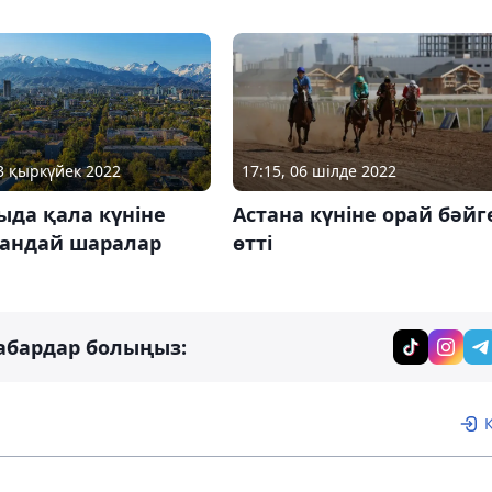
13 қыркүйек 2022
17:15, 06 шілде 2022
ыда қала күніне
Астана күніне орай бәйг
қандай шаралар
өтті
абардар болыңыз: