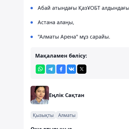
Абай атындағы ҚазҰОБТ алдындағы
Астана алаңы,
"Алматы Арена" мұз сарайы.
Мақаламен бөлісу:
Еңлік Сақтан
Қызықты
Алматы
Оқи отырыңыз