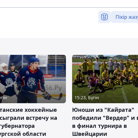
Пікір жаз
үгін
15:23, Бүгін
станские хоккейные
Юноши из "Кайрата"
сыграли встречу на
победили "Вердер" и
губернатора
в финал турнира в
ргской области
Швейцарии