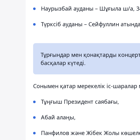
Наурызбай ауданы – Шұғыла ш/а, 347
Түрксіб ауданы – Сейфуллин атындағ
Тұрғындар мен қонақтарды концерт
басқалар күтеді.
Сонымен қатар мерекелік іс-шаралар 
Тұңғыш Президент саябағы,
Абай алаңы,
Панфилов және Жібек Жолы көшеле