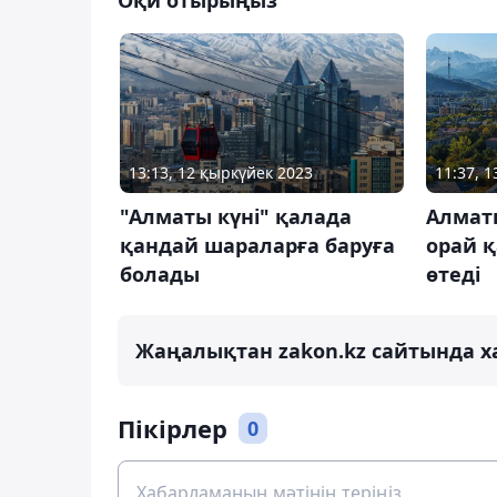
13:13, 12 қыркүйек 2023
11:37, 
"Алматы күні" қалада
Алмат
қандай шараларға баруға
орай 
болады
өтеді
Жаңалықтан zakon.kz сайтында х
Пікірлер
0