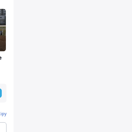
е
Кіру