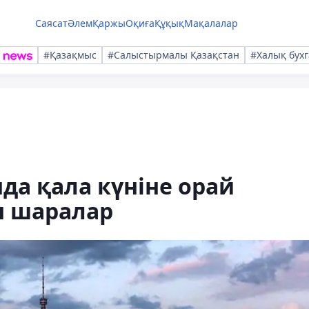
Саясат
Әлем
Қаржы
Оқиға
Құқық
Мақалалар
#Қазақмыс
#Салыстырмалы Қазақстан
#Халық бухг
а қала күніне орай
 шаралар