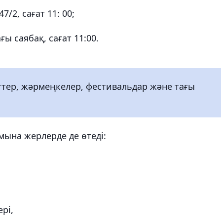
/2, сағат 11: 00;
ы саябақ, сағат 11:00.
тер, жәрмеңкелер, фестивальдар және тағы
мына жерлерде де өтеді:
рі,