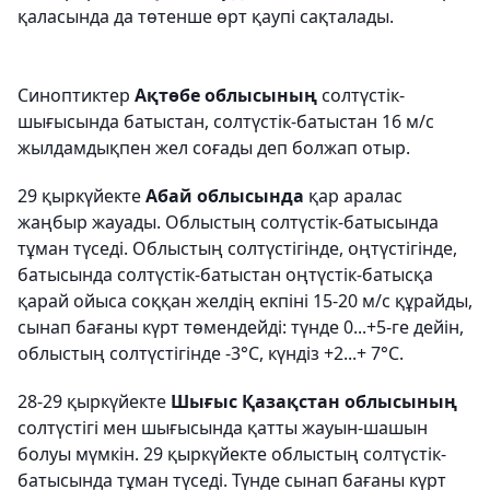
қаласында да төтенше өрт қаупі сақталады.
Синоптиктер
Ақтөбе облысының
солтүстік-
шығысында батыстан, солтүстік-батыстан 16 м/с
жылдамдықпен жел соғады деп болжап отыр.
29 қыркүйекте
Абай облысында
қар аралас
жаңбыр жауады. Облыстың солтүстік-батысында
тұман түседі. Облыстың солтүстігінде, оңтүстігінде,
батысында солтүстік-батыстан оңтүстік-батысқа
қарай ойыса соққан желдің екпіні 15-20 м/с құрайды,
сынап бағаны күрт төмендейді: түнде 0...+5-ге дейін,
облыстың солтүстігінде -3°C, күндіз +2...+ 7°C.
28-29 қыркүйекте
Шығыс Қазақстан облысының
солтүстігі мен шығысында қатты жауын-шашын
болуы мүмкін. 29 қыркүйекте облыстың солтүстік-
батысында тұман түседі. Түнде сынап бағаны күрт