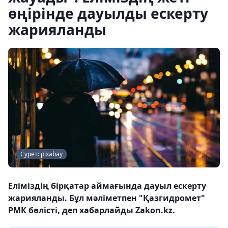
өңірінде дауылды ескерту
жарияланды
Сурет: pixabay
Еліміздің бірқатар аймағында дауыл ескерту
жарияланды. Бұл мәліметпен "Қазгидромет"
РМК бөлісті, деп хабарлайды Zakon.kz.