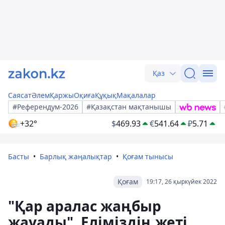
Қаз
Саясат
Әлем
Қаржы
Оқиға
Құқық
Мақалалар
#Референдум-2026
#Қазақстан мақтанышы
+32°
$
469.93
€
541.64
₽
5.71
Басты
Барлық жаңалықтар
Қоғам тынысы
Қоғам
19:17, 26 қыркүйек 2022
"Қар аралас жаңбыр
жауады". Еліміздің жеті