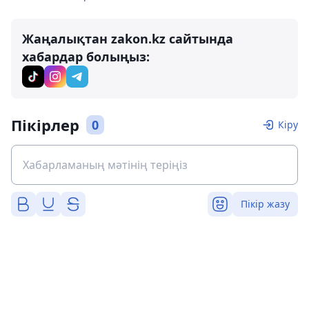
Жаңалықтан zakon.kz сайтында
хабардар болыңыз:
Пікірлер
0
Кіру
Пікір жазу