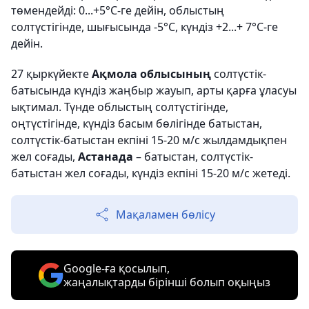
төмендейді: 0...+5°C-ге дейін, облыстың
солтүстігінде, шығысында -5°C, күндіз +2...+ 7°C-ге
дейін.
27 қыркүйекте
Ақмола облысының
солтүстік-
батысында күндіз жаңбыр жауып, арты қарға ұласуы
ықтимал. Түнде облыстың солтүстігінде,
оңтүстігінде, күндіз басым бөлігінде батыстан,
солтүстік-батыстан екпіні 15-20 м/с жылдамдықпен
жел соғады,
Астанада
– батыстан, солтүстік-
батыстан жел соғады, күндіз екпіні 15-20 м/с жетеді.
Мақаламен бөлісу
Google-ға қосылып,
жаңалықтарды бірінші болып оқыңыз