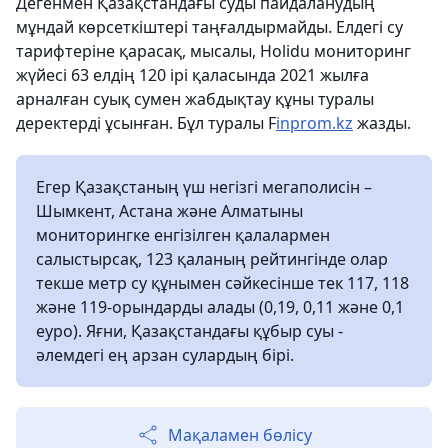
Дегенмен Қазақстандағы суды пайдаланудың
мұндай көрсеткіштері таңғалдырмайды. Елдегі су
тарифтеріне қарасақ, мысалы, Holidu мониторинг
жүйесі 63 елдің 120 ірі қаласында 2021 жылға
арналған суық сумен жабдықтау құны туралы
деректерді ұсынған. Бұл туралы F
inprom.kz
жазды.
Егер Қазақстаның үш негізгі мегаполисін –
Шымкент, Астана және Алматыны
мониторингке енгізілген қалалармен
салыстырсақ, 123 қаланың рейтингінде олар
текше метр су құнымен сәйкесінше тек 117, 118
және 119-орындарды алады (0,19, 0,11 және 0,1
еуро). Яғни, Қазақстандағы құбыр суы -
әлемдегі ең арзан сулардың бірі.
Мақаламен бөлісу