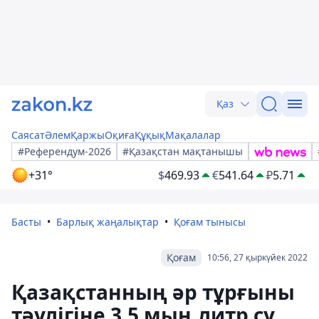
Қаз
Саясат
Әлем
Қаржы
Оқиға
Құқық
Мақалалар
#Референдум-2026
#Қазақстан мақтанышы
+31°
$
469.93
€
541.64
₽
5.71
Басты
Барлық жаңалықтар
Қоғам тынысы
Қоғам
10:56, 27 қыркүйек 2022
Қазақстанның әр тұрғыны
тәулігіне 3,5 мың литр су