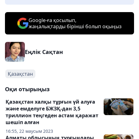
Google-ға қосылып,
жаңалықтарды бірінші болып оқыңыз
Еңлік Сақтан
Қазақстан
Оқи отырыңыз
Қазақстан халқы тұрғын үй алуға
және емделуге БЖЗҚ-дан 3,5
триллион теңгеден астам қаражат
шешіп алған
16:55, 22 маусым 2023
Алматы облысының тұрғындары