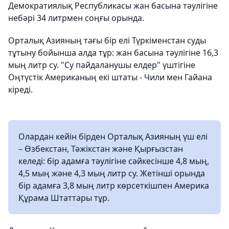
Демократиялық Республикасы жан басына тәулігіне
небәрі 34 литрмен соңғы орында.
Орталық Азияның тағы бір елі Түркіменстан суды
тұтыну бойынша алда тұр: жан басына тәулігіне 16,3
мың литр су. "Су пайдаланушы елдер" үштігіне
Оңтүстік Американың екі штаты - Чили мен Гайана
кіреді.
Олардан кейін бірден Орталық Азияның үш елі
– Өзбекстан, Тәжікстан және Қырғызстан
келеді: бір адамға тәулігіне сәйкесінше 4,8 мың,
4,5 мың және 4,3 мың литр су. Жетінші орында
бір адамға 3,8 мың литр көрсеткішпен Америка
Құрама Штаттары тұр.