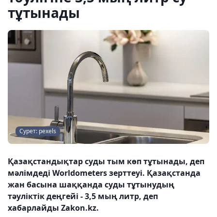
тұтынады
Сурет: pexels
Қазақстандықтар суды тым көп тұтынады, деп
мәлімдеді Worldometers зерттеуі. Қазақстанда
жан басына шаққанда суды тұтынудың
тәуліктік деңгейі - 3,5 мың литр, деп
хабарлайды Zakon.kz.