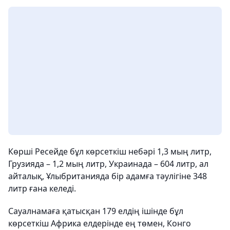
Көрші Ресейде бұл көрсеткіш небәрі 1,3 мың литр,
Грузияда – 1,2 мың литр, Украинада – 604 литр, ал
айталық, Ұлыбританияда бір адамға тәулігіне 348
литр ғана келеді.
Сауалнамаға қатысқан 179 елдің ішінде бұл
көрсеткіш Африка елдерінде ең төмен, Конго