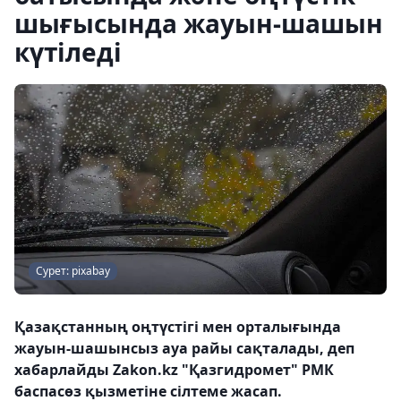
шығысында жауын-шашын
күтіледі
Сурет: pixabay
Қазақстанның оңтүстігі мен орталығында
жауын-шашынсыз ауа райы сақталады, деп
хабарлайды Zakon.kz "Қазгидромет" РМК
баспасөз қызметіне сілтеме жасап.