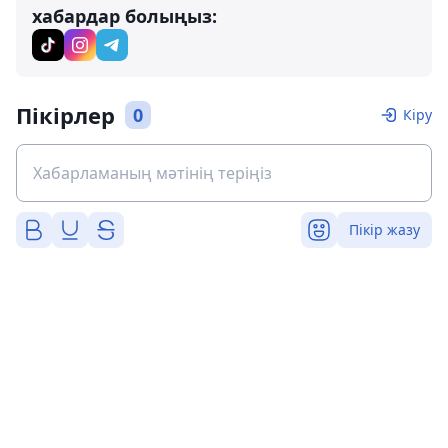
хабардар болыңыз:
Пікірлер
0
Кіру
Пікір жазу