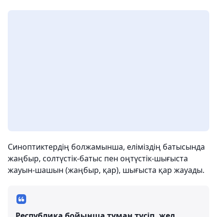
Синоптиктердің болжамынша, еліміздің батысында
жаңбыр, солтүстік-батыс пен оңтүстік-шығыста
жауын-шашын (жаңбыр, қар), шығыста қар жауады.
Республика бойынша тұман түсіп, жел