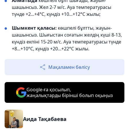
Алматыда
көшпелі бұлт шығады, жауын-
шашынсыз. Жел 2-7 м/с. Ауа температурасы
түнде +2...+4°С, күндіз +10...+12°С жылы;
Шымкент қаласы:
көшпелі бұлтты, жауын-
шашынсыз. Шығыстан соғатын желдің күші 8-13,
күндіз екпіні 15-20 м/с. Ауа температурасы түнде
+8...+10°С, күндіз +20...+22°С жылы.
Мақаламен бөлісу
Google-ға қосылып,
жаңалықтарды бірінші болып оқыңыз
Аида Тақабаева