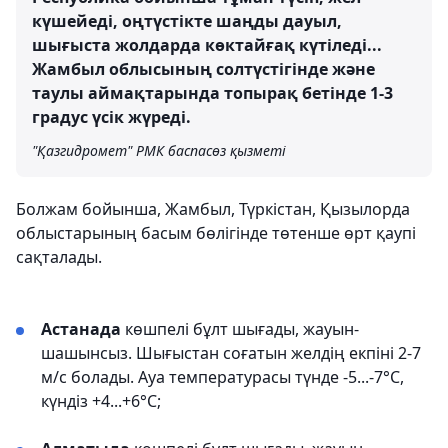
күшейеді, оңтүстікте шаңды дауыл,
шығыста жолдарда көктайғақ күтіледі...
Жамбыл облысының солтүстігінде және
таулы аймақтарында топырақ бетінде 1-3
градус үсік жүреді.
"Қазгидромет" РМК баспасөз қызметі
Болжам бойынша, Жамбыл, Түркістан, Қызылорда
облыстарының басым бөлігінде төтенше өрт қаупі
сақталады.
Астанада
көшпелі бұлт шығады, жауын-
шашынсыз. Шығыстан соғатын желдің екпіні 2-7
м/с болады. Ауа температурасы түнде -5...-7°С,
күндіз +4...+6°С;