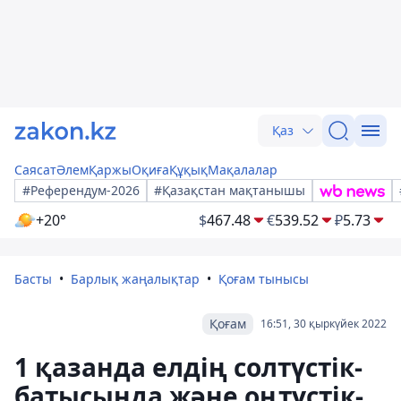
Қаз
Саясат
Әлем
Қаржы
Оқиға
Құқық
Мақалалар
#Референдум-2026
#Қазақстан мақтанышы
+20°
$
467.48
€
539.52
₽
5.73
Басты
Барлық жаңалықтар
Қоғам тынысы
Қоғам
16:51, 30 қыркүйек 2022
1 қазанда елдің солтүстік-
батысында және оңтүстік-