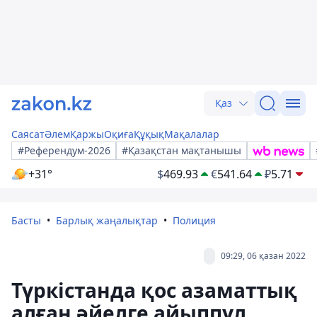
Қаз
Саясат
Әлем
Қаржы
Оқиға
Құқық
Мақалалар
#Референдум-2026
#Қазақстан мақтанышы
+31°
$
469.93
€
541.64
₽
5.71
Басты
Барлық жаңалықтар
Полиция
09:29, 06 қазан 2022
Түркістанда қос азаматтық
алған әйелге айыппұл