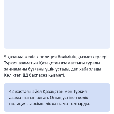
5 қазанда желілік полиция бөлімінің қызметкерлері
Түркия азаматын Қазақстан азаматтығы туралы
заңнаманы бұзғаны үшін ұстады, деп хабарлады
Көліктегі ІІД баспасөз қызметі.
42 жастағы әйел Қазақстан мен Түркия
азаматтығын алған. Оның үстінен көлік
полициясы әкімшілік хаттама толтырды.