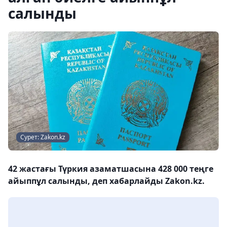
салынды
Сурет: Zakon.kz
42 жастағы Түркия азаматшасына 428 000 теңге
айыппұл салынды, деп хабарлайды Zakon.kz.