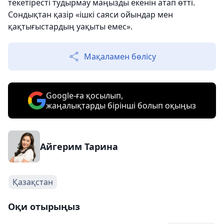
текетіресті тудырмау маңызды екенін атап өтті.
Сондықтан қазір «ішкі саяси ойындар мен
қақтығыстардың уақыты емес».
Мақаламен бөлісу
Google-ға қосылып,
жаңалықтарды бірінші болып оқыңыз
Айгерим Тарина
Қазақстан
Оқи отырыңыз