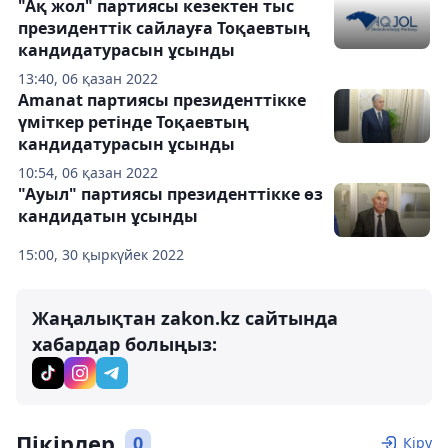
"Ақ жол" партиясы кезектен тыс
президенттік сайлауға Тоқаевтың
кандидатурасын ұсынды
13:40, 06 қазан 2022
Amanat партиясы президенттікке
үміткер ретінде Тоқаевтың
кандидатурасын ұсынды
10:54, 06 қазан 2022
"Ауыл" партиясы президенттікке өз
кандидатын ұсынды
15:00, 30 қыркүйек 2022
Жаңалықтан zakon.kz сайтында
хабардар болыңыз:
Пікірлер
0
Кіру