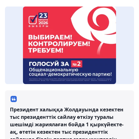
Президент халыққа Жолдауында кезектен
тыс президенттік сайлау өткізу туралы
шешімді жариялаған бойда 1 қыркүйекте-
ақ, өтетін кезектен тыс президенттік