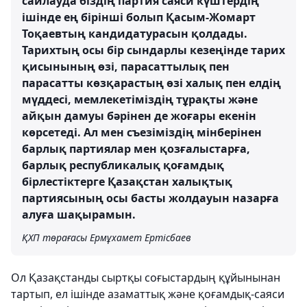
сайлауда біздің партия саяси күштердің
ішінде ең бірінші болып Қасым-Жомарт
Тоқаевтың кандидатурасын қолдады.
Тарихтың осы бір сындарлы кезеңінде тарих
қисынының өзі, парасаттылық пен
парасатты көзқарастың өзі халық пен елдің
мүддесі, мемлекетіміздің тұрақты және
айқын дамуы бәрінен де жоғары екенін
көрсетеді. Ал мен съезіміздің мінберінен
барлық партиялар мен қозғалыстарға,
барлық республикалық қоғамдық
бірлестіктерге Қазақстан халықтық
партиясының осы басты жолдауын назарға
алуға шақырамын.
ҚХП төрағасы Ермұхамет Ертісбаев
Ол Қазақстанды сыртқы соғыстардың құйынынан
тартып, ел ішінде азаматтық және қоғамдық-саяси