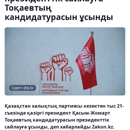
Тоқаевтың
кандидатурасын ұсынды
Сурет: qhp.kz
Қазақстан халықтық партиясы кезектен тыс 21-
съезінде қазіргі президент Қасым-Жомарт
Тоқаевтың кандидатурасын президенттік
сайлауға ұсынды, деп хабарлайды Zakon.kz.