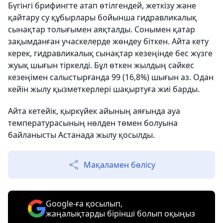
Бүгінгі брифингте атап өтілгендей, жеткізу және
қайтару су құбырлары бойынша гидравликалық
сынақтар толығымен аяқталды. Сонымен қатар
зақымданған учаскелерде жөндеу біткен. Айта кету
керек, гидравликалық сынақтар кезеңінде бес жүзге
жуық шығын тіркелді. Бұл өткен жылдың сәйкес
кезеңімен салыстырғанда 99 (16,8%) шығын аз. Одан
кейін жылу қызметкерлері шақыртуға жиі барды.
Айта кетейік, қыркүйек айының аяғында ауа
температурасының нөлден төмен болуына
байланысты Астанада жылу қосылды.
Мақаламен бөлісу
Google-ға қосылып,
жаңалықтарды бірінші болып оқыңыз