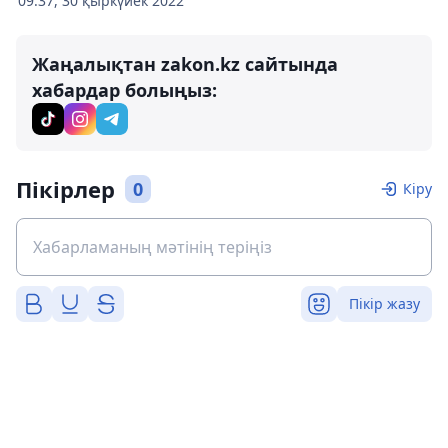
09:37, 30 қыркүйек 2022
Жаңалықтан zakon.kz сайтында
хабардар болыңыз:
Пікірлер
0
Кіру
Пікір жазу