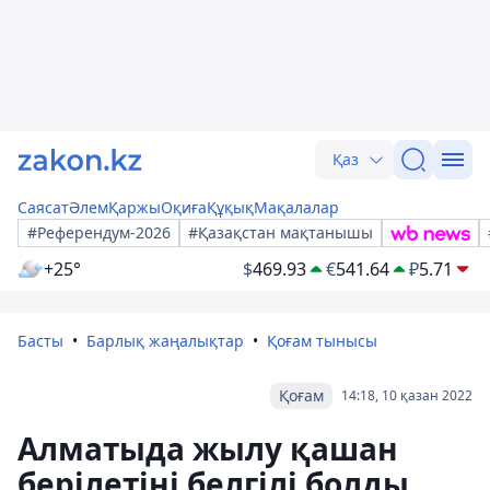
Қаз
Саясат
Әлем
Қаржы
Оқиға
Құқық
Мақалалар
#Референдум-2026
#Қазақстан мақтанышы
+25°
$
469.93
€
541.64
₽
5.71
Басты
Барлық жаңалықтар
Қоғам тынысы
Қоғам
14:18, 10 қазан 2022
Алматыда жылу қашан
берілетіні белгілі болды