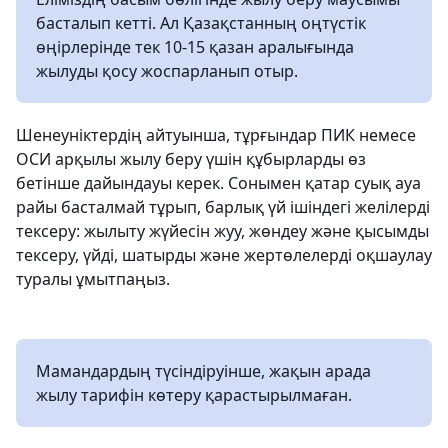
басталып кетті. Ал Қазақстанның оңтүстік
өңірлерінде тек 10-15 қазан аралығында
жылуды қосу жоспарланып отыр.
Шенеуніктердің айтуынша, тұрғындар ПИК немесе
ОСИ арқылы жылу беру үшін құбырларды өз
бетінше дайындауы керек. Сонымен қатар суық ауа
райы басталмай тұрып, барлық үй ішіндегі желілерді
тексеру: жылыту жүйесін жуу, жөндеу және қысымды
тексеру, үйді, шатырды және жертөлелерді оқшаулау
туралы ұмытпаңыз.
Мамандардың түсіндіруінше, жақын арада
жылу тарифін көтеру қарастырылмаған.