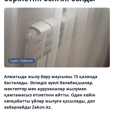
Сурет: Zakon.kz
Алматыда жылу беру маусымы 15 қазанда
басталады. Әкімдік әуелі балабақшалар,
мектептер мен ауруханалар жылумен
қамтамасыз етілетінін айтты. Одан кейін
көпқабатты үйлер жылуға қосылады, деп
хабарлайды Zakon.kz.