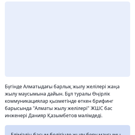
Бүгінде Алматыдағы барлық жылу желілері жаңа
жылу маусымына дайын. Бұл туралы Өңірлік
коммуникациялар қызметінде өткен брифинг
барысында "Алматы жылу желілері" ЖШС бас
инженері Данияр Қазымбетов мәлімдеді.
Еліміздің басым бөлігінде жылу беру маусымы