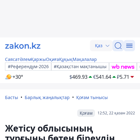
Қаз
Саясат
Әлем
Қаржы
Оқиға
Құқық
Мақалалар
#Референдум-2026
#Қазақстан мақтанышы
+30°
$
469.93
€
541.64
₽
5.71
Басты
Барлық жаңалықтар
Қоғам тынысы
Қоғам
12:52, 22 қазан 2022
Жетісу облысының
тұрғыны бөтен біреудің