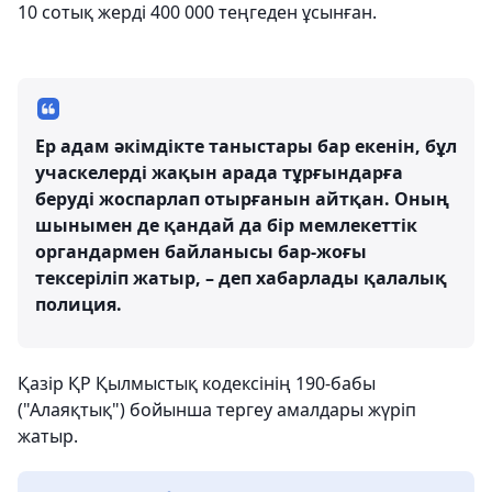
10 сотық жерді 400 000 теңгеден ұсынған.
Ер адам әкімдікте таныстары бар екенін, бұл
учаскелерді жақын арада тұрғындарға
беруді жоспарлап отырғанын айтқан. Оның
шынымен де қандай да бір мемлекеттік
органдармен байланысы бар-жоғы
тексеріліп жатыр, – деп хабарлады қалалық
полиция.
Қазір ҚР Қылмыстық кодексінің 190-бабы
("Алаяқтық") бойынша тергеу амалдары жүріп
жатыр.