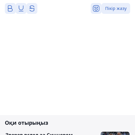
Пікір жазу
Оқи отырыңыз
Зверев вслед за Синнером