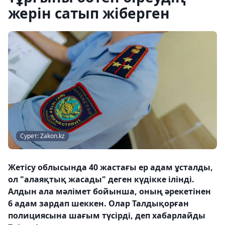
жерін сатып жіберген
Сурет: Zakon.kz
Жетісу облысында 40 жастағы ер адам ұсталды,
ол "алаяқтық жасады" деген күдікке ілінді.
Алдын ала мәлімет бойынша, оның әрекетінен
6 адам зардап шеккен. Олар Талдықорған
полициясына шағым түсірді, деп хабарлайды