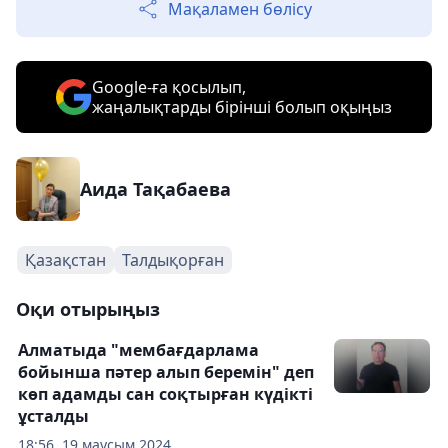
Мақаламен бөлісу
Google-ға қосылып,
жаңалықтарды бірінші болып оқыңыз
Аида Тақабаева
Қазақстан
Талдықорған
Оқи отырыңыз
Алматыда "мембағдарлама
бойынша пәтер алып беремін" деп
көп адамды сан соқтырған күдікті
ұсталды
18:56, 19 маусым 2024