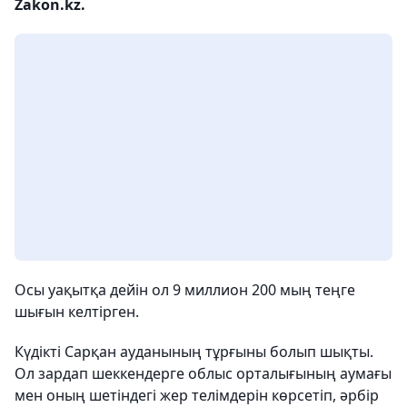
Zakon.kz.
Осы уақытқа дейін ол 9 миллион 200 мың теңге
шығын келтірген.
Күдікті Сарқан ауданының тұрғыны болып шықты.
Ол зардап шеккендерге облыс орталығының аумағы
мен оның шетіндегі жер телімдерін көрсетіп, әрбір