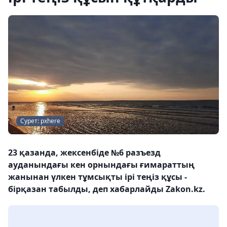
Сурет: pxhere
23 қазанда, жексенбіде №6 разъезд
ауданындағы кен орнындағы ғимараттың
жанынан үлкен тұмсықты ірі теңіз құсы -
бірқазан табылды, деп хабарлайды Zakon.kz.