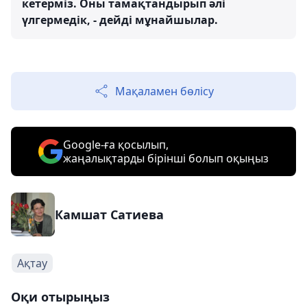
кетерміз. Оны тамақтандырып әлі
үлгермедік, - дейді мұнайшылар.
Мақаламен бөлісу
Google-ға қосылып,
жаңалықтарды бірінші болып оқыңыз
Камшат Сатиева
Ақтау
Оқи отырыңыз