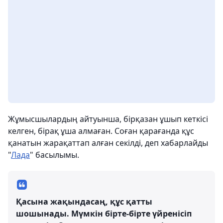
Жұмысшылардың айтуынша, бірқазан ұшып кеткісі
келген, бірақ ұша алмаған. Соған қарағанда құс
қанатын жарақаттап алған секілді, деп хабарлайды
"
Лада
" басылымы.
Қасына жақындасаң, құс қатты
шошынады. Мүмкін бірте-бірте үйренісіп