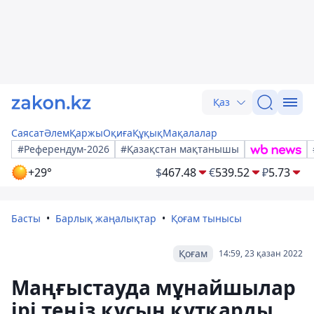
Қаз
Саясат
Әлем
Қаржы
Оқиға
Құқық
Мақалалар
#Референдум-2026
#Қазақстан мақтанышы
+29°
$
467.48
€
539.52
₽
5.73
Басты
Барлық жаңалықтар
Қоғам тынысы
Қоғам
14:59, 23 қазан 2022
Маңғыстауда мұнайшылар
ірі теңіз құсын құтқарды