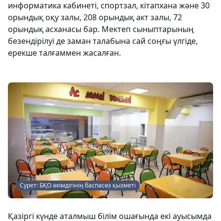
информатика кабинеті, спортзал, кітапхана және 30
орындық оқу залы, 208 орындық акт залы, 72
орындық асханасы бар. Мектеп сыныптарының
безендірілуі де заман талабына сай соңғы үлгіде,
ерекше талғаммен жасалған.
Сурет: БҚО әкімдігінің баспасөз қызметі
Қазіргі күнде аталмыш білім ошағында екі ауысымда