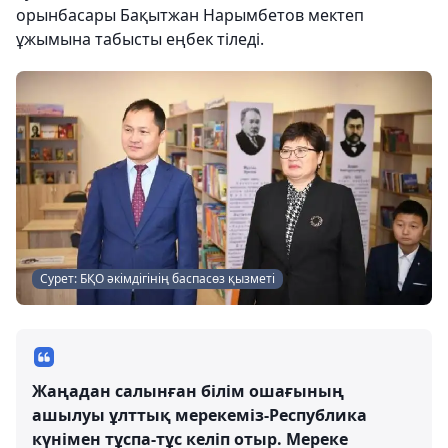
орынбасары Бақытжан Нарымбетов мектеп
ұжымына табысты еңбек тіледі.
Сурет: БҚО әкімдігінің баспасөз қызметі
Жаңадан салынған білім ошағының
ашылуы ұлттық мерекеміз-Республика
күнімен тұспа-тұс келіп отыр. Мереке