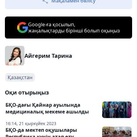
Мақаламен бөлісу
Google-ға қосылып,
жаңалықтарды бірінші болып оқыңыз
Айгерим Тарина
Қазақстан
Оқи отырыңыз
БҚО-дағы Қайнар ауылында
медициналық мекеме ашылды
16:14, 21 қыркүйек 2023
БҚО-да мектеп оқушылары
Республика күнін атап өту