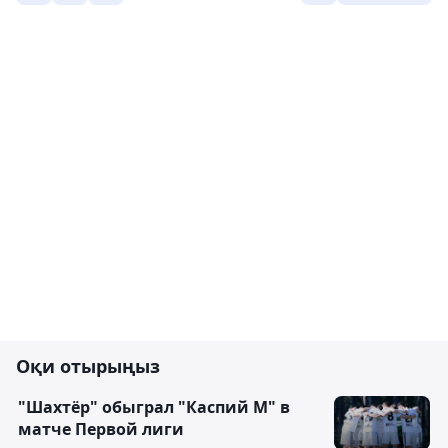
Оқи отырыңыз
"Шахтёр" обыграл "Каспий М" в
матче Первой лиги