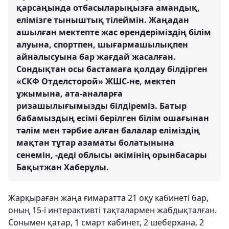
қарсаңында отбасыларыңызға амандық,
елімізге тыныштық тілеймін. Жаңадан
ашылған мектепте жас өрендеріміздің білім
алуына, спортпен, шығармашылықпен
айналысуына бар жағдай жасалған.
Сондықтан осы бастамаға қолдау білдірген
«СКФ Отделсторой» ЖШС-не, мектеп
ұжымына, ата-аналарға
ризашылығымызды білдіреміз. Батыр
бабамыздың есімі берілген білім ошағынан
тәлім мен тәрбие алған балалар еліміздің
мақтан тұтар азаматы болатынына
сенемін, -деді облысы әкімінің орынбасары
Бақытжан Хаберұлы.
Жарқыраған жаңа ғимаратта 21 оқу кабинеті бар,
оның 15-і интерактивті тақталармен жабдықталған.
Сонымен қатар, 1 смарт кабинет, 2 шеберхана, 2