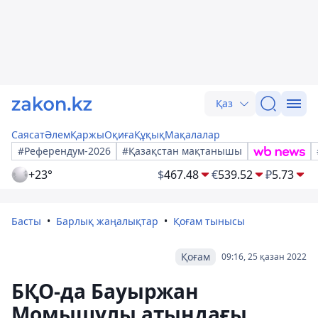
Қаз
Саясат
Әлем
Қаржы
Оқиға
Құқық
Мақалалар
#Референдум-2026
#Қазақстан мақтанышы
+23°
$
467.48
€
539.52
₽
5.73
Басты
Барлық жаңалықтар
Қоғам тынысы
Қоғам
09:16, 25 қазан 2022
БҚО-да Бауыржан
Момышұлы атындағы