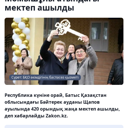
мектеп ашылды
Сурет: БҚО әкімдігінің баспасөз қызметі
Республика күніне орай, Батыс Қазақстан
облысындағы Бәйтерек ауданы Щапов
ауылында 420 орындық жаңа мектеп ашылды,
деп хабарлайды Zakon.kz.