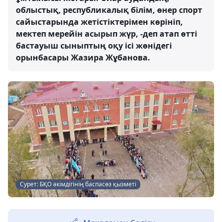
облыстық, республикалық білім, өнер спорт
сайыстарында жетістіктерімен көрініп,
мектеп мерейін асырып жүр, -деп атап өтті
бастауыш сыныптың оқу ісі жөнідегі
орынбасары Жазира Жұбанова.
Сурет: БҚО әкімдігінің баспасөз қызметі