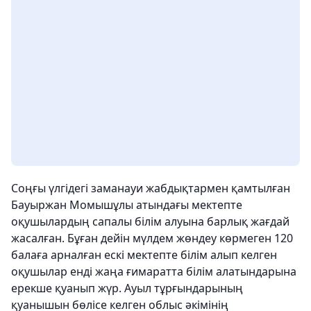
Соңғы үлгідегі заманауи жабдықтармен қамтылған
Бауыржан Момышұлы атындағы мектепте
оқушылардың сапалы білім алуына барлық жағдай
жасалған. Бұған дейін мүлдем жөндеу көрмеген 120
балаға арналған ескі мектепте білім алып келген
оқушылар енді жаңа ғимаратта білім алатындарына
ерекше қуанып жүр. Ауыл тұрғындарының
қуанышын бөлісе келген облыс әкімінің