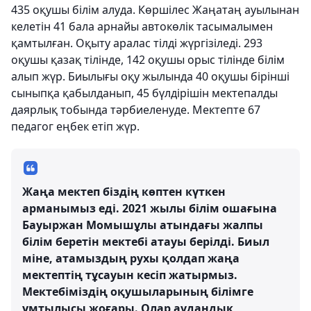
435 оқушы білім алуда. Көршілес Жаңатаң ауылынан
келетін 41 бала арнайы автокөлік тасымалымен
қамтылған. Оқыту аралас тілді жүргізіледі. 293
оқушы қазақ тілінде, 142 оқушы орыс тілінде білім
алып жүр. Биылығы оқу жылында 40 оқушы бірінші
сыныпқа қабылданып, 45 бүлдірішін мектепалды
даярлық тобында тәрбиеленуде. Мектепте 67
педагог еңбек етіп жүр.
Жаңа мектеп біздің көптен күткен
арманымыз еді. 2021 жылы білім ошағына
Бауыржан Момышұлы атындағы жалпы
білім беретін мектебі атауы берілді. Биыл
міне, атамыздың рухы қолдап жаңа
мектептің тұсауын кесіп жатырмыз.
Мектебіміздің оқушыларының білімге
ұмтылысы жоғары. Олар аудандық,