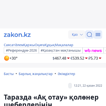
Қаз
Саясат
Әлем
Қаржы
Оқиға
Құқық
Мақалалар
#Референдум-2026
#Қазақстан мақтанышы
+30°
$
467.48
€
539.52
₽
5.73
Басты
Барлық жаңалықтар
Әкімдіктер
12:21, 22 қазан 2022
Таразда «Ақ отау» қолөнер
шеберлерінің