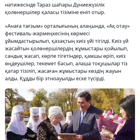
нәтижесінде Тараз шаһары Дүниежүзілік
қолөнершілер қаласы тізіміне еніп отыр.
«Анаға тағзым» орталығының алаңында, «Ақ отау»
фестиваль-жәрмеңкесінің көрмесі
ұйымдастырылып, қазақтың киіз үйі тігілді. Киіз үй
жасайтын қолөнершілердің жұмыстары қойылып,
сандық жасап, көрпе тігетіндер, қамшы өріп, киіз
өңдеушілер, текемет басып, алаша тоқушылар тіз
қатар тізіліп, жасаған жұмыстары көздің жауын
алды. Құдды бір этноауылды еске түсірді.