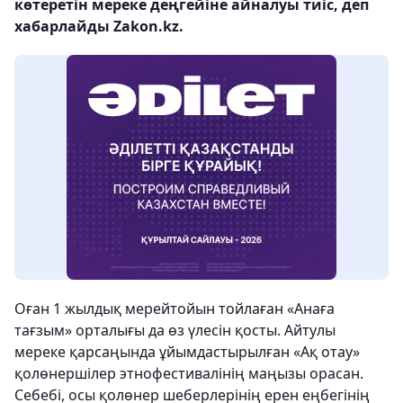
көтеретін мереке деңгейіне айналуы тиіс, деп
хабарлайды Zakon.kz.
Оған 1 жылдық мерейтойын тойлаған «Анаға
тағзым» орталығы да өз үлесін қосты. Айтулы
мереке қарсаңында ұйымдастырылған «Ақ отау»
қолөнершілер этнофестивалінің маңызы орасан.
Себебі, осы қолөнер шеберлерінің ерен еңбегінің