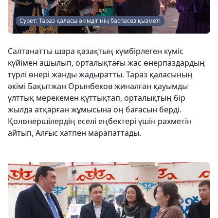
Сурет: Тараз қаласы әкімдігінің баспасөз қызметі
Салтанатты шара қазақтың күмбірлеген күміс
күйімен ашылып, орталықтағы жас өнерпаздардың
түрлі өнері жанды жадыратты. Тараз қаласының
әкімі Бақытжан Орынбеков жиналған қауымды
ұлттық мерекемен құттықтап, орталықтың бір
жылда атқарған жұмысына оң бағасын берді.
Қолөнершілердің еселі еңбектері үшін рахметін
айтып, Алғыс хатпен марапаттады.