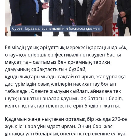
Сурет: Тараз қаласы әкімдігінің баспасөз қызметі
Еліміздің ұлық әрі ұлттық мерекесі қарсаңында «Ақ
отау» қолөнершілер фестивалін өткізудегі басты
мақсат та – салтымыз бен қоғамның тарихи
дамуының сабақтастығын бұзбай,
құндылықтарымызды сақтай отырып, жас ұрпаққа
дәстүріміздің озық үлгілерін насихаттау болып
табылады. Әлемге жылуын сыйлап, айналаға тек
шуақ шашатын аналар қауымы ақ батасын беріп,
келген қонақтар тілектестіктерін білдіріп жатты.
Қадамын жаңа нықтаған орталық бір жылда 270-ке
жуық іс шара ұйымдастырған. Оның бәрі жас
ұрпаққа үлгі боларлық өнегелі істер екеніне ел куә!