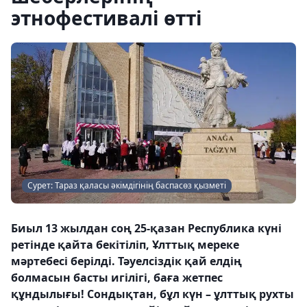
этнофестивалі өтті
Сурет: Тараз қаласы әкімдігінің баспасөз қызметі
Биыл 13 жылдан соң 25-қазан Республика күні
ретінде қайта бекітіліп, Ұлттық мереке
мәртебесі берілді. Тәуелсіздік қай елдің
болмасын басты игілігі, баға жетпес
құндылығы! Сондықтан, бұл күн – ұлттық рухты