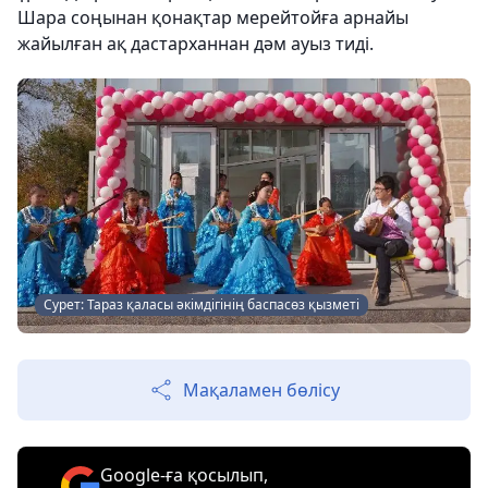
Шара соңынан қонақтар мерейтойға арнайы
жайылған ақ дастарханнан дәм ауыз тиді.
Сурет: Тараз қаласы әкімдігінің баспасөз қызметі
Мақаламен бөлісу
Google-ға қосылып,